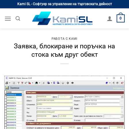
Skip
Kami SL - Софтуер за управление на търговската дейност
to
content
0
РАБОТА С KAMI
Заявка, блокиране и поръчка на
стока към друг обект