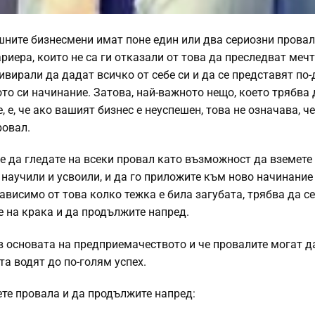
шните бизнесмени имат поне един или два сериозни провал
риера, които не са ги отказали от това да преследват мечти
ивирали да дадат всичко от себе си и да се представят по-
то си начинание. Затова, най-важното нещо, което трябва 
, е, че ако вашият бизнес е неуспешен, това не означава, ч
ровал.
е да гледате на всеки провал като възможност да вземете 
 научили и усвоили, и да го приложите към ново начинание
ависимо от това колко тежка е била загубата, трябва да се
е на крака и да продължите напред.
 в основата на предприемачеството и че провалите могат д
а водят до по-голям успех.
ете провала и да продължите напред: