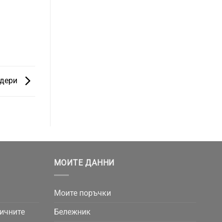
идери
МОИТЕ ДАННИ
Моите поръчки
личните
Бележник