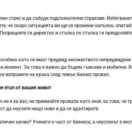
лен стрес и да събуди подсъзнателни
страхове
. Избягванет
е, че скоро ситуацията ви ще се промени напълно, опитайт
Посрещнете ги директно и стъпка по стъпка ги преодолейте
 особено като се имат предвид множеството непредвидени
ки момент. За това е важно да бъдем гъвкави и мобилни. 
се изправите на крака след тежък бизнес провал.
ия етап от вашия живот
 не е за вас, не приемайте провала като знак за това, че т
ст да научите нещо ново и да се адаптирате.
личен начин? Ученето е част от бизнеса, а неуспехът е ин