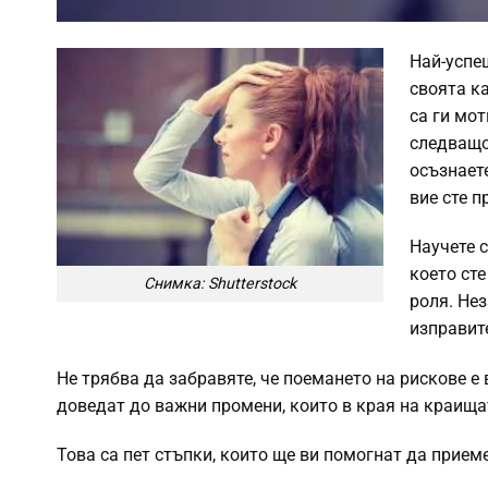
Най-успе
своята ка
са ги мот
следващо
осъзнаете
вие сте п
Научете с
което сте
Снимка: Shutterstock
роля. Нез
изправит
Не трябва да забравяте, че поемането на рискове е
доведат до важни промени, които в края на краищат
Това са пет стъпки, които ще ви помогнат да прием