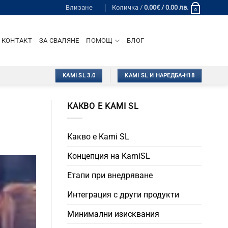
Влизане
Количка /
0.00
€
/ 0.00 лв.
0
КОНТАКТ
ЗА СВАЛЯНЕ
ПОМОЩ
БЛОГ
KAMI SL 3.0
KAMI SL И НАРЕДБА-Н18
КАКВО Е KAMI SL
Какво е Kami SL
Концепция на KamiSL
Етапи при внедряване
Интеграция с други продукти
Минимални изисквания