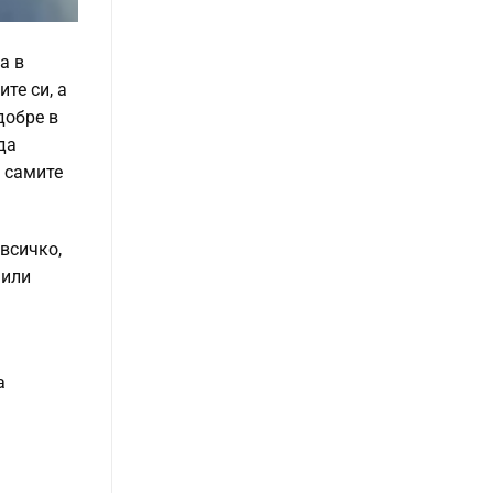
а в
те си, а
добре в
да
е самите
всичко,
 или
а