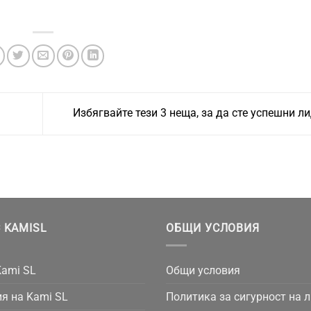
Избягвайте тези 3 неща, за да сте успешни л
 KAMISL
ОБЩИ УСЛОВИЯ
Kami SL
Общи условия
я на Kami SL
Политика за сигурност на 