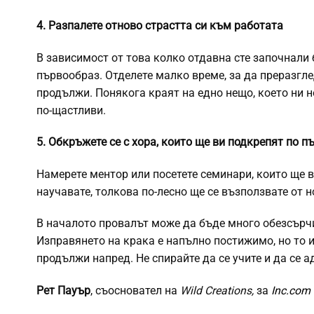
4. Разпалете отново страстта си към работата
В зависимост от това колко отдавна сте започнали 
първообраз. Отделете малко време, за да преразгле
продължи. Понякога краят на едно нещо, което ни н
по-щастливи.
5. Обкръжете се с хора, които ще ви подкрепят по п
Намерете ментор или посетете семинари, които ще 
научавате, толкова по-лесно ще се възползвате от 
В началото провалът може да бъде много обезсърчит
Изправянето на крака е напълно постижимо, но то и
продължи напред. Не спирайте да се учите и да се ад
Рет Пауър
, съосновател на
Wild Creations,
за
Inc.com