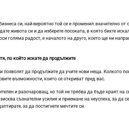
бизнеса си, най-вероятно той се е променил значително от 
дате живота си и да изберете
посоката
, в която бихте иска
оси голяма радост, е началото на друго, което ще ни напр
ътя, по който искате да продължите
ви позволят да продължите да учите нови неща. Колкото по
новите възможности, които се откриват пред вас.
елен и разочароващ, но той не трябва да бъде краят на с
зисква съзнателни усилия и приемане на неуспеха, за да с
аптирате, за да постигнете мечтите си.