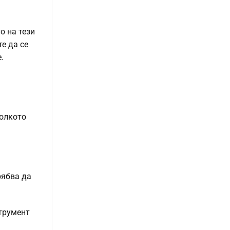
о на тези
е да се
.
Колкото
рябва да
струмент