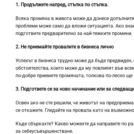
1. Продължете напред, стъпка по стъпка.
Всяка промяна в живота може да донесе допълните
проблеми може само да вложи ситуацията. Ако знает
подготвите предварително за най-тежките промени. 
2. Не приемайте провалите в бизнеса лично
Успехът в бизнеса трудно може да бъде предвиден,
обстоятелства, които може да му повлияят във все
по-добре приемете промяната, толкова по-лесно ще 
3. Подгответе се за ново начинание или за следващ
Освен ако не сте решили, че животът на предприемач
се откажете. Гледайте на провала като на възможно
Къде сбъркахте? Какво можехте да направите по раз
за себеусъвършенстване.