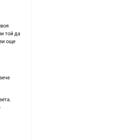
своя
ли той да
ави още
вече
вета.
е