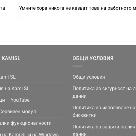
ота
Умните хора никога не казват това на работното 
 KAMISL
ОБЩИ УСЛОВИЯ
Kami SL
Общи условия
я на Kami SL
Политика за сигурност на 
данни
ци – YouTube
Политика за използване на
Сервизен модул
бисквитки
елни функционалности
Политика за защита на лич
данни
 на Kami SL и на Windows