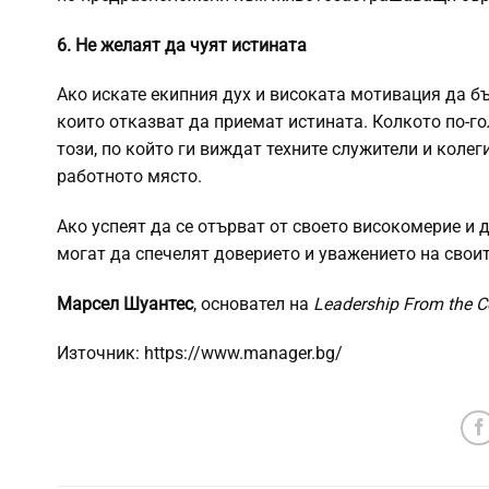
6. Не желаят да чуят истината
Ако искате екипния дух и високата мотивация да б
които отказват да приемат истината. Колкото по-го
този, по който ги виждат техните служители и колег
работното място.
Ако успеят да се отърват от своето високомерие и д
могат да спечелят доверието и уважението на своит
Марсел Шуантес
, основател на
Leadership From the C
Източник: https://www.manager.bg/