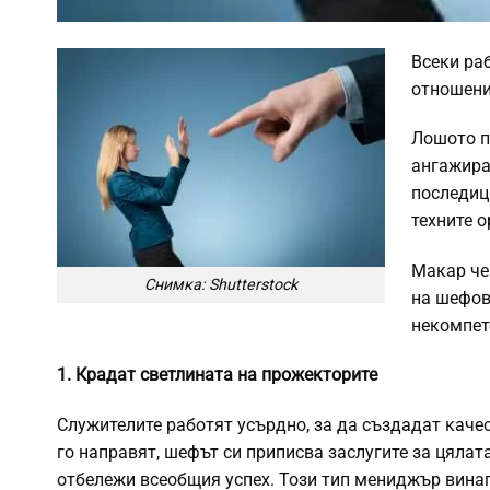
Всеки ра
отношени
Лошото п
ангажира
последиц
техните о
Макар че
Снимка: Shutterstock
на шефове
некомпет
1. Крадат светлината на прожекторите
Служителите работят усърдно, за да създадат качес
го направят, шефът си приписва заслугите за цялата
отбележи всеобщия успех. Този тип мениджър винаг