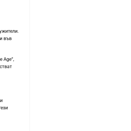
ужители.
 и във
e Age“,
встват
зи
тези