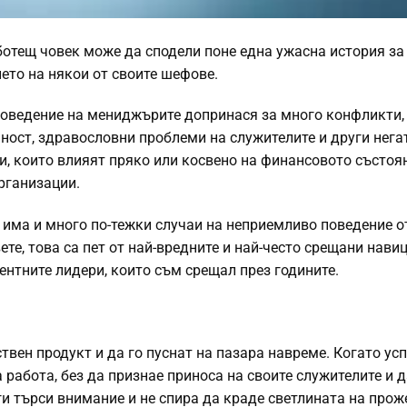
ботещ човек може да сподели поне една ужасна история за
ето на някои от своите шефове.
оведение на мениджърите допринася за много конфликти,
ност, здравословни проблеми на служителите и други нега
и, които влияят пряко или косвено на финансовото състоя
рганизации.
 има и много по-тежки случаи на неприемливо поведение о
те, това са пет от най-вредните и най-често срещани нави
ентните лидери, които съм срещал през годините.
твен продукт и да го пуснат на пазара навреме. Когато ус
 работа, без да признае приноса на своите служителите и 
и търси внимание и не спира да краде светлината на прож