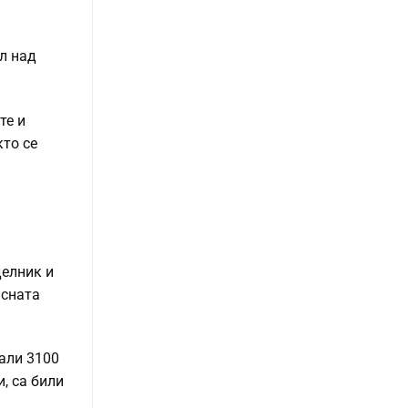
ол над
те и
кто се
делник и
ясната
вали 3100
, са били