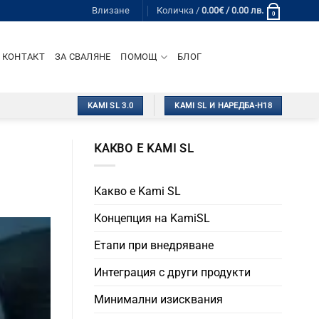
Влизане
Количка /
0.00
€
/ 0.00 лв.
0
КОНТАКТ
ЗА СВАЛЯНЕ
ПОМОЩ
БЛОГ
KAMI SL 3.0
KAMI SL И НАРЕДБА-Н18
КАКВО Е KAMI SL
Какво е Kami SL
Концепция на KamiSL
Етапи при внедряване
Интеграция с други продукти
Минимални изисквания