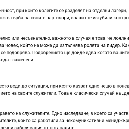
чност, при които колегите се разделят на отделни лагери,
ож в гърба на своите партньори, значи сте изгубили контр
елно или несъзнателно, важното в случая е това, че лоялни
за човек, който не може да изпълнява ролята на
лидер
. Ка
а се подобрява. Подобрението ще дойде едва когато вашите
бъдат заменени.
есто води до ситуация, при която казват едно нещо в поне
нието на своите служители. Това е класически случай на „д
равето на служителите. Едно изследване, в което са участ
жителите, които са работили за некомуникативни мениджъри
ечни заболявания от останалите.