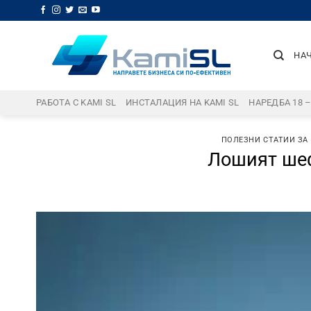
Skip
to
content
НА
РАБОТА С KAMI SL
ИНСТАЛАЦИЯ НА KAMI SL
НАРЕДБА 18 
ПОЛЕЗНИ СТАТИИ ЗА
Лошият шеф