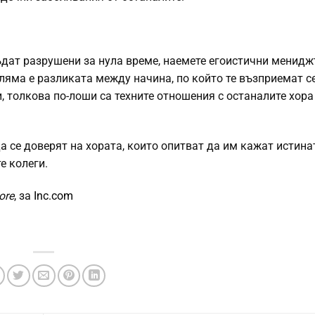
ъдат разрушени за нула време, наемете егоистични менидж
ляма е разликата между начина, по който те възприемат се
и, толкова по-лоши са техните отношения с останалите хора
а се доверят на хората, които опитват да им кажат истинат
е колеги.
ore
, за
Inc.com