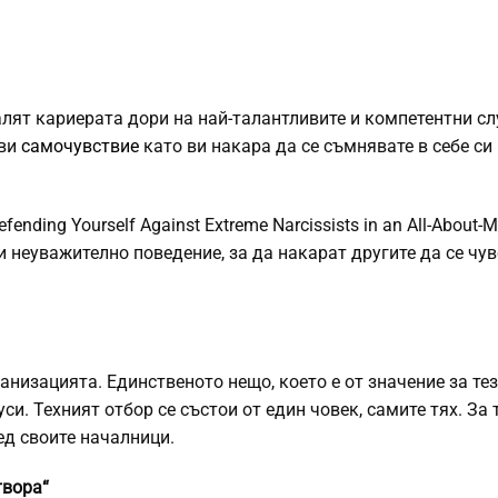
лят кариерата дори на най-талантливите и компетентни сл
 ви
самочувствие
като ви накара да се съмнявате в себе си
ending Yourself Against Extreme Narcissists in an All-About-M
и неуважително поведение, за да накарат другите да се чу
анизацията. Единственото нещо, което е от значение за те
и. Техният отбор се състои от един човек, самите тях. За 
ед своите началници.
твора“