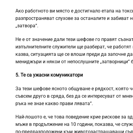
Ако работното ви място е достигнало етапа на токси
разпространяват слухове за останалите и забиват н
„затвора“.
Не е от значение дали тези шефове го правят съзнат
изпълнителните служители ще разберат, че работят 
казва, ситуацията ще се влоши преди да започне д
мениджъри и някои от непослушните „затворници“ 
5. Те са ужасни комуникатори
За тези шефове ясното общуване е рядкост, която ч
съвсем друго в сряда, без да се интересуват от мне
ръка не знае какво прави лявата“.
Най-лошото е, че това поведение крие рискове за зд
мъже в продължение на 10 години, показва, че слу
по-предразположени към животозастрашаващи сърд