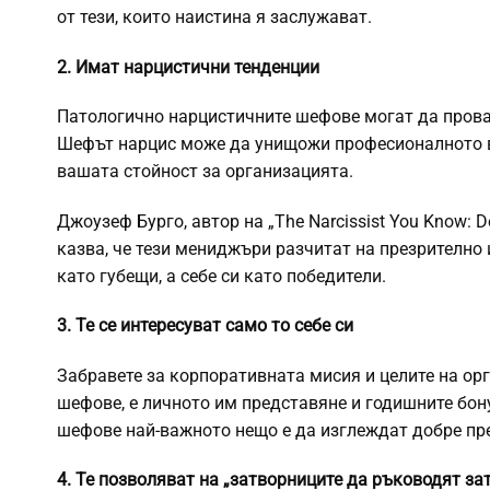
от тези, които наистина я заслужават.
2. Имат нарцистични тенденции
Патологично нарцистичните шефове могат да прова
Шефът нарцис може да унищожи професионалното
вашата стойност за организацията.
Джоузеф Бурго, автор на „The Narcissist You Know: Def
казва, че тези мениджъри разчитат на презрително 
като губещи, а себе си като победители.
3. Те се интересуват само то себе си
Забравете за корпоративната мисия и целите на орг
шефове, е личното им представяне и годишните бонус
шефове най-важното нещо е да изглеждат добре пр
4. Те позволяват на „затворниците да ръководят за