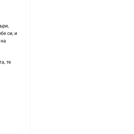
ъри,
бе си, и
 на
а, те