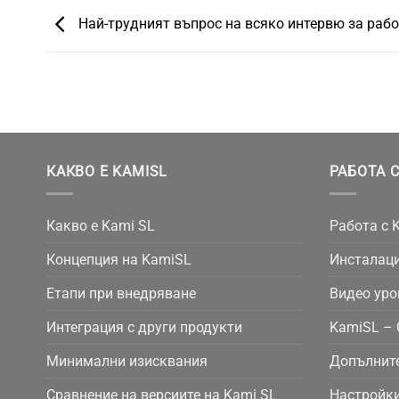
Най-трудният въпрос на всяко интервю за раб
КАКВО Е KAMISL
РАБОТА С
Какво е Kami SL
Работа с 
Концепция на KamiSL
Инсталаци
Етапи при внедряване
Видео уро
Интеграция с други продукти
KamiSL – 
Минимални изисквания
Допълнит
Сравнение на версиите на Kami SL
Настройки