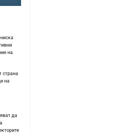
 ниска
тивни
ние на
т страна
ци на
пяват да
да
екторите