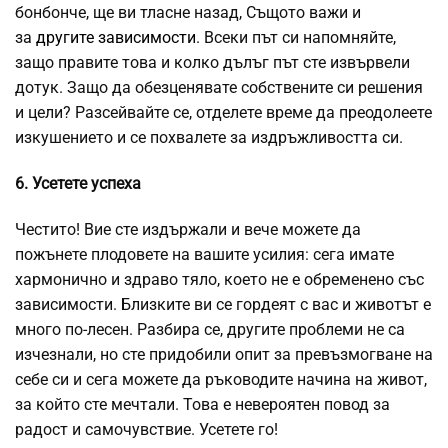
бонбонче, ще ви тласне назад, Същото важи и
за
другите зависимости
. Всеки път си напомняйте,
защо правите това и колко дълъг път сте извървели
дотук. Защо да обезценявате собствените си решения
и цели? Разсейвайте се, отделете време да преодолеете
изкушението и се похвалете за издръжливостта си.
6. Усетете успеха
Честито! Вие сте издържали и вече можете да
пожънете плодовете на вашите усилия: сега имате
хармонично и здраво тяло, което не е обременено със
зависимости. Близките ви се гордеят с вас и животът е
много по-лесен. Разбира се, другите проблеми не са
изчезнали, но сте придобили опит за превъзмогване на
себе си и сега можете да ръководите начина на живот,
за който сте мечтали. Това е невероятен повод за
радост и самочувствие. Усетете го!