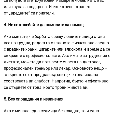
се почувствате по-уверени, намерете човек като вас
или група за подкрепа. И естествено странете
от
„вредните“ си приятели
.
4. Не се колебайте да помолите за помощ
Ако смятате, че
борбата срещу лошите навици
става
все по-трудна, радостта от живота е изчезнала заедно
с вредните храни, цигарите или алкохола, е време да се
свържете с професионалисти. Ако имате затруднения с
диетата, можете да потърсите съвета на диетолог,
професионален треньор или лекар. Основното нещо –
отървете се от предразсъдъците
, че това издава
собствената ви слабост. Напротив, бързо и ефективно
се отървете от това, което трови живота ви.
5. Без оправдания и извинения
Ако е минала една седмица без сладко, то и едно