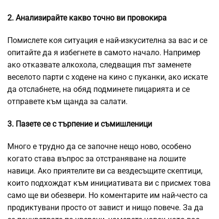
2. Анализирайте какво точно ви провокира
Помислете коя ситуация е най-изкусителна за вас и се
опитайте да я избегнете в самото начало. Например
ако отказвате алкохола, следващия път заменете
веселото парти с ходене на кино с пуканки, ако искате
да отслабнете, на обяд подминете пицарията и се
отправете към щанда за салати.
3. Пазете се с търпение и съмишленици
Много е трудно да се започне нещо ново, особено
когато става въпрос за отстраняване на лошите
навици. Ако приятелите ви са вездесъщите скептици,
които подхождат към инициативата ви с присмех това
само ще ви обезвери. Но коментарите им най-често са
продиктувани просто от завист и нищо повече. За да