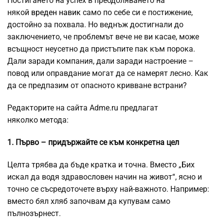
Постигането на успех в преодоляването на
някой
вреден навик
само по себе си е постижение,
достойно за похвала. Но веднъж достигнали до
заключението, че проблемът вече не ви касае, може
всъщност неусетно да пристъпите пак към порока.
Дали заради компания, дали заради настроение –
повод или оправдание могат да се намерят лесно. Как
да се предпазим от опасното кривване встрани?
Редакторите на сайта Adme.ru предлагат
няколко метода:
1. Първо – придържайте се към конкретна цел
Целта трябва да бъде кратка и точна. Вместо „Бих
искал да водя здравословен начин на живот“, ясно и
точно се съсредоточете върху най-важното. Например:
вместо бял хляб започвам да купувам само
пълнозърнест.