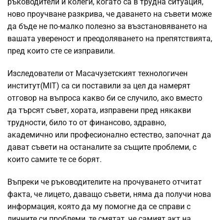
ръководители и колеги, когато са в трудна ситуация,
ново проучване разкрива, че даването на съвети може
да бъде не по-малко полезно за възстановяването на
вашата увереност и преодоляването на препятствията,
пред които сте се изправили.
Изследователи от Масачузетският технологичен
институт(MIT) са си поставили за цел да намерят
отговор на въпроса какво би се случило, ако вместо
да търсят съвет, хората, изправени пред някакви
трудности, било то от финансово, здравно,
академично или професионално естество, започнат да
дават съвети на останалите за същите проблеми, с
които самите те се борят.
Въпреки че ръководителите на прочуването отчитат
факта, че лицето, даващо съвети, няма да получи нова
информация, която да му помогне да се справи с
личните си проблеми, те смятат, че самият акт на