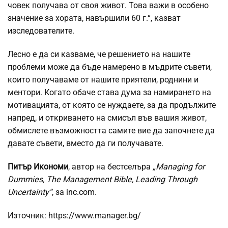
човек получава от своя живот. Това важи в особено
значение за хората, навършили 60 г.“, казват
изследователите.
Лесно е да си казваме, че решението на нашите
проблеми може да бъде намерено в мъдрите съвети,
които получаваме от нашите приятели, роднини и
ментори. Когато обаче става дума за намирането на
мотивацията, от която се нуждаете, за да продължите
напред, и откриването на смисъл във вашия живот,
обмислете възможността самите вие да започнете да
давате съвети, вместо да ги получавате.
Питър Икономи
, автор на бестселъра
„Managing for
Dummies, The Management Bible, Leading Through
Uncertainty“
, за
inc.com.
Източник: https://www.manager.bg/