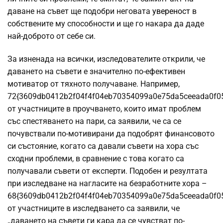
даване на съвет ще подобри неговата
увереност
в
собствените му способности и ще го накара да даде
най-доброто от себе си.
За изненада на всички, изследователите открили, че
даването на съвети е значително по-ефективен
мотиватор от тяхното получаване. Например,
72{3609db0412b2f04f4f04eb70354099a0e75da5ceeada0f0
от участниците в проучването, които имат проблем
със спестяването на пари, са заявили, че са се
почувствали по-мотивирани да подобрят финансовото
си състояние, когато са давали съвети на хора със
сходни проблеми, в сравнениe с това когато са
получавали съвети от експерти. Подобен и резултата
при изследване на нагласите на безработните хора –
68{3609db0412b2f04f4f04eb70354099a0e75da5ceeada0f0
от участниците в изследването са заявили, че
„даването на съвети ги кара да се чувстват по-