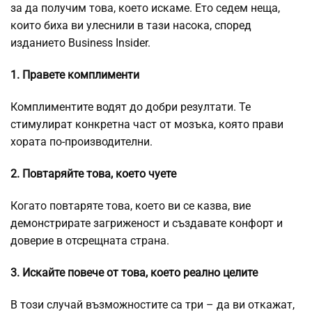
за да получим това, което искаме. Ето седем неща,
които биха ви улеснили в тази насока, според
изданието Business Insider.
1. Правете комплименти
Комплиментите водят до добри резултати. Те
стимулират конкретна част от мозъка, която прави
хората по-производителни.
2. Повтаряйте това, което чуете
Когато повтаряте това, което ви се казва, вие
демонстрирате загриженост и създавате конфорт и
доверие в отсрещната страна.
3. Искайте повече от това, което реално целите
В този случай възможностите са три – да ви откажат,