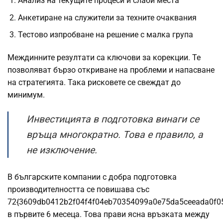
Анализ на текущите процеси и слаби места
Анкетиране на служители за техните очаквания
Тестово изпробване на решение с малка група
Междинните резултати са ключови за корекции. Те
позволяват бързо откриване на проблеми и напасване
на стратегията. Така рисковете се свеждат до
минимум.
Инвестицията в подготовка винаги се
връща многократно. Това е правило, а
не изключение.
В българските компании с добра подготовка
производителността се повишава със
72{3609db0412b2f04f4f04eb70354099a0e75da5ceeada0f0
в първите 6 месеца. Това прави ясна връзката между