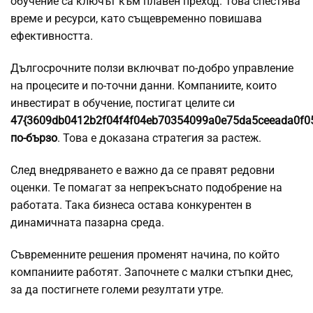
обучение са ключът към плавен преход. Това спестява
време и ресурси, като същевременно повишава
ефективността.
Дългосрочните ползи включват по-добро управление
на процесите и по-точни данни. Компаниите, които
инвестират в обучение, постигат целите си
47{3609db0412b2f04f4f04eb70354099a0e75da5ceeada0f0
по-бързо
. Това е доказана стратегия за растеж.
След внедряването е важно да се правят редовни
оценки. Те помагат за непрекъснато подобрение на
работата. Така бизнеса остава конкурентен в
динамичната пазарна среда.
Съвременните решения променят начина, по който
компаниите работят. Започнете с малки стъпки днес,
за да постигнете големи резултати утре.