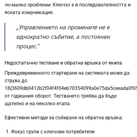
по-малко проблеми
. Ключът е в последователността и
ясната комуникация.
„Управлението на промените не е
еднократно събитие, а постоянен
процес.“
Недостатъчно тестване и обратна връзка от екипа
Преждевременното стартиране на системата може да
струва до
18{3609db0412b2f04f4f04eb70354099a0e75da5ceeada0f0
от годишния оборот. Тестването трябва да бъде
щателно и на няколко етапа.
Ефективни методи за събиране на обратна връзка:
Фокус групи с ключови потребители