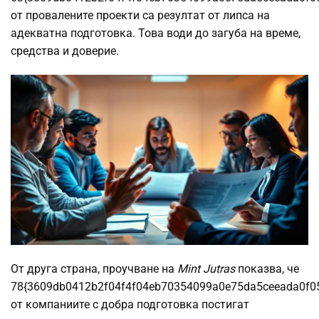
от провалените проекти са резултат от липса на
адекватна подготовка. Това води до загуба на време,
средства и доверие.
От друга страна, проучване на
Mint Jutras
показва, че
78{3609db0412b2f04f4f04eb70354099a0e75da5ceeada0f0
от компаниите с добра подготовка постигат