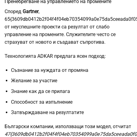
Пренебрегване на управлението на промените
Според
Gartner
,
65{3609db0412b2f04f4f04eb70354099a0e75da5ceeada0f0
от неуспешните проекти са резултат от слабо
управление на промените. Служителите често се
страхуват от новото и създават съпротива.
Технологията ADKAR предлага ясен подход:
Съзнание за нуждата от промяна
Желание за участие
Знание как да се прилага
Способност за изпълнение
Затвърждаване на резултатите
Български компании, използващи този модел, отчитат
47{3609db0412b2f04f4f04eb70354099a0e75da5ceeada0f0