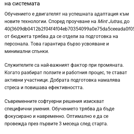
на системата
Обучението е двигателят на успешната адаптация към
новите технологии. Според проучване на
Mint Jutras
, до
40{3609db0412b2f04f4f04eb70354099a0e75da5ceeada0f0
от бюджета трябва да се отдели за подготовка на
персонала. Това гарантира бързо усвояване и
минимални спънки.
Служителите са най-важният фактор при промяната.
Когато разбират ползите и работния процес, те стават
активни участници. Добрата подготовка намалява
стреса и повишава ефективността.
Съвременните софтуерни решения изискват
специфични умения. Обучението трябва да бъде
фокусирано и навременно. Оптимално е да се
провежда през първите 3 месеца след старта.