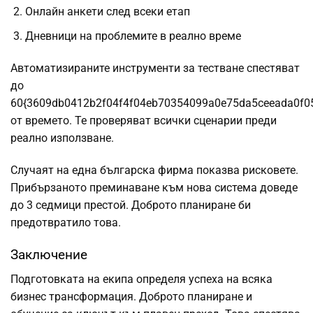
Онлайн анкети след всеки етап
Дневници на проблемите в реално време
Автоматизираните инструменти за тестване спестяват
до
60{3609db0412b2f04f4f04eb70354099a0e75da5ceeada0f0
от времето. Те проверяват всички сценарии преди
реално използване.
Случаят на една българска фирма показва рисковете.
Прибързаното преминаване към нова система доведе
до 3 седмици престой. Доброто планиране би
предотвратило това.
Заключение
Подготовката на екипа определя успеха на всяка
бизнес трансформация. Доброто планиране и