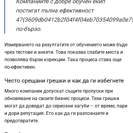
Компаниите с добре обучен екип
постигат пълна ефективност
47{3609db0412b2f04f4f04eb70354099a0e7
по-бързо.
Измерването на резултатите от обучението може бъде
чрез тестове и анкети. Това показва слабите места и
позволява бързи корекции. Така процеса става още
по-ефективен.
Често срещани грешки и как да ги избегнете
Много компании допускат същите пропуски при
обновяване на своите бизнес процеси. Тези грешки
могат да доведат до сериозни загуби – от време, пари
и дори репутация. Ето как да ги разпознаете и
предотвратите.