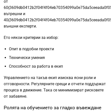
от
60{3609db0412b2f04f4f04eb70354099a0e75da5ceeada0f0
вътрешни и
40{3609db0412b2f04f4f04eb70354099a0e75da5ceeada0f0
външни експерти.
Ето някои критерии за избор:
Опит в подобни проекти
Технически умения
Способност за работа в екип
Управлението на такъв екип изисква ясни роли и
отговорности. Регулярните срещи и отчети поддържат
процеса в движение. Така се минимизират рисковете
от забавяне.
Ролята на обучението за гладко въвеждане