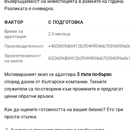
възвръщаемост на инвестицията в рамките на година.
Разликата е очевидна.
ФАКТОР
С ПОДГОТОВКА
Време за
2-3 месеца
адаптация
Производителност
+40{3609db0412b2f04f4f04eb70354099a0
Удовлетвореност
82{3609db0412b2f04f4f04eb70354099a0e
на екипа
Мотивираният екип се адаптира
3 пъти по-бързо
според данни от български компании. Техните
служители са по-отворени към промените и предлагат
ценни обратни връзки.
Как да оцените готовността на вашия бизнес? Ето три
прости стъпки: