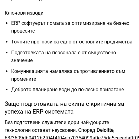
Ключови изводи
ERP софтуерът помага за оптимизиране на бизнес
процесите
Точните прогнози са едно от основните предимства
Подготовката на персонала е от съществено
значение
Комуникацията намалява съпротивлението към
промените
Доброто планиране води до по-лесно прилагане
Защо подготовката на екипа е критична за
успеха на ERP системата
Без подготвени служители дори най-добрите
технологии остават неусвоени. Според
Deloitte
,
63{3609db0412b2f04f4f04eb70354099a0e75da5ceeada0f0