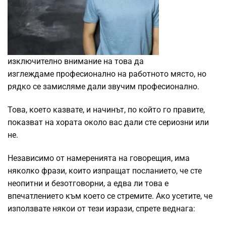
изключително внимание на това да
изглеждаме професионално на работното място, но
рядко се замисляме дали звучим професионално.
Това, което казвате, и начинът, по който го правите,
показват на хората около вас дали сте сериозни или
не.
Независимо от намеренията на говорещия, има
няколко фрази, които изпращат посланието, че сте
неопитни и безотговорни, а едва ли това е
впечатлението към което се стремите. Ако усетите, че
използвате някои от тези изрази, спрете веднага: