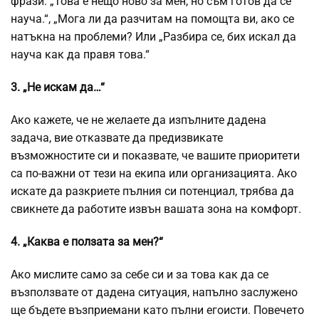
фрази: „Това е нещо ново за мен, но съм готов да се
науча.“, „Мога ли да разчитам на помощта ви, ако се
натъкна на проблеми? Или „Разбира се, бих искал да
науча как да правя това.“
3. „Не искам да…“
Ако кажете, че не желаете да изпълните дадена
задача, вие отказвате да предизвикате
възможностите си и показвате, че вашите приоритети
са по-важни от тези на екипа или организацията. Ако
искате да разкриете пълния си потенциал, трябва да
свикнете да работите извън вашата зона на комфорт.
4. „Каква е ползата за мен?“
Ако мислите само за себе си и за това как да се
възползвате от дадена ситуация, напълно заслужено
ще бъдете възприемани като пълни егоисти. Повечето