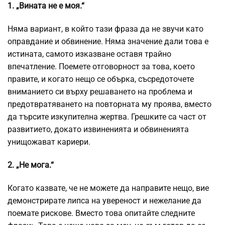
1. „Вината не е моя.“
Няма вариант, в който тази фраза да не звучи като
оправдание и обвинение. Няма значение дали това е
истината, самото изказване оставя трайно
впечатление. Поемете отговорност за това, което
правите, и когато нещо се обърка, съсредоточете
вниманието си върху решаването на проблема и
предотвратяването на повторната му проява, вместо
да търсите изкупителна жертва. Грешките са част от
развитието, докато извиненията и обвиненията
унищожават кариери.
2. „Не мога.“
Когато казвате, че не можете да направите нещо, вие
демонстрирате липса на увереност и нежелание да
поемате рискове. Вместо това опитайте следните