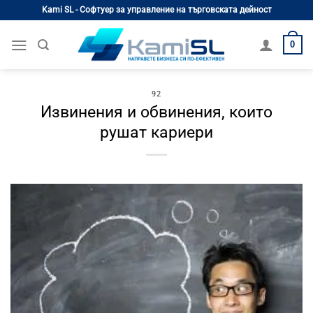
Skip
Kami SL - Софтуер за управление на търговската дейност
to
content
0
92
Извинения и обвинения, които
рушат кариери