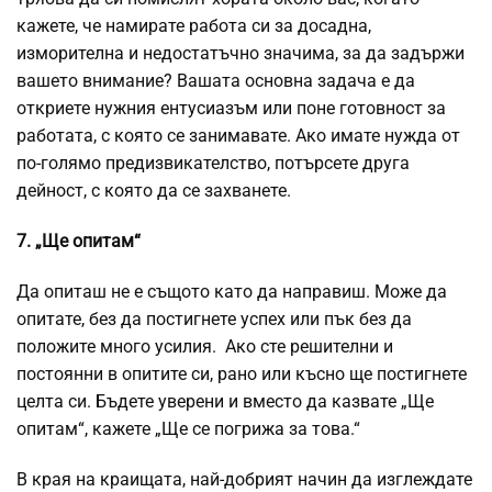
кажете, че намирате работа си за досадна,
изморителна и недостатъчно значима, за да задържи
вашето внимание? Вашата основна задача е да
откриете нужния ентусиазъм или поне готовност за
работата, с която се занимавате. Ако имате нужда от
по-голямо предизвикателство, потърсете друга
дейност, с която да се захванете.
7. „Ще опитам“
Да опиташ не е същото като да направиш. Може да
опитате, без да постигнете успех или пък без да
положите много усилия. Ако сте решителни и
постоянни в опитите си, рано или късно ще постигнете
целта си. Бъдете уверени и вместо да казвате „Ще
опитам“, кажете „Ще се погрижа за това.“
В края на краищата, най-добрият начин да изглеждате