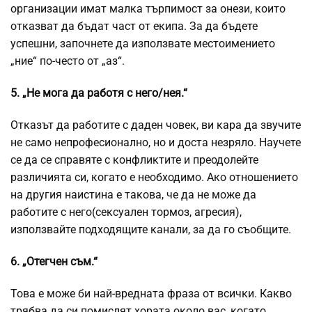
организации имат малка търпимост за онези, които
отказват да бъдат част от екипа. За да бъдете
успешни, започнете да използвате местоимението
„ние“ по-често от „аз“.
5. „Не мога да работя с него/нея.“
Отказът да работите с даден човек, ви кара да звучите
не само непрофесионално, но и доста незряло. Научете
се да се справяте с конфликтите и преодолейте
различията си, когато е необходимо. Ако отношението
на другия наистина е такова, че да не може да
работите с него(сексуален тормоз, агресия),
използвайте подходящите канали, за да го съобщите.
6. „Отегчен съм.“
Това е може би най-вредната фраза от всички. Какво
трябва да си помислят хората около вас, когато