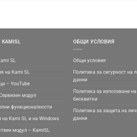
 KAMISL
ОБЩИ УСЛОВИЯ
Kami SL
Общи условия
я на Kami SL
Политика за сигурност на 
данни
ци – YouTube
Политика за използване на
Сервизен модул
бисквитки
елни функционалности
Политика за защита на лич
данни
 на Kami SL и на Windows
твен модул – KamiSL