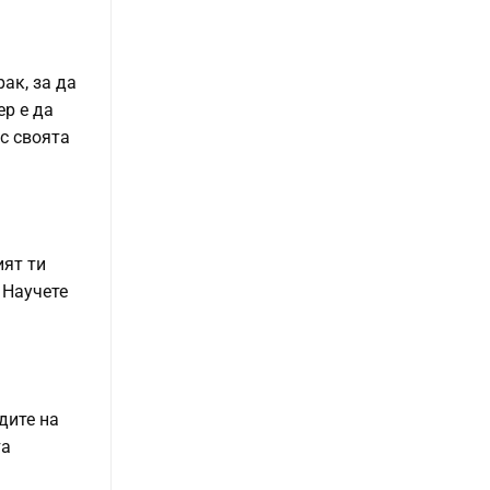
ак, за да
ер е да
ъс своята
ият ти
 Научете
дите на
та