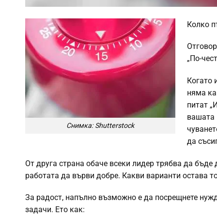
Колко п
Отговор
„По-чест
Когато 
няма ка
питат „
вашата 
Снимка: Shutterstock
чуванет
да съси
От друга страна обаче всеки лидер трябва да бъде 
работата да върви добре. Какви варианти остава т
За радост, напълно възможно е да посрещнете нужд
задачи. Ето как: