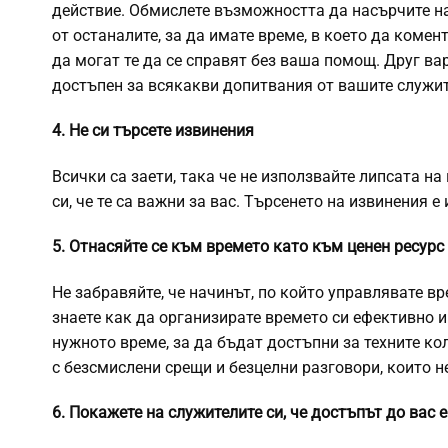
действие. Обмислете възможността да насърчите на
от останалите, за да имате време, в което да комен
да могат те да се справят без ваша помощ. Друг ва
достъпен за всякакви допитвания от вашите служит
4. Не си търсете извинения
Всички са заети, така че не използвайте липсата н
си, че те са важни за вас. Търсенето на извинения 
5. Отнасяйте се към времето като към ценен ресурс
Не забравяйте, че начинът, по който управлявате вре
знаете как да организирате времето си ефективно и
нужното време, за да бъдат достъпни за техните кол
с безсмислени срещи и безцелни разговори, които н
6. Покажете на служителите си, че достъпът до вас 