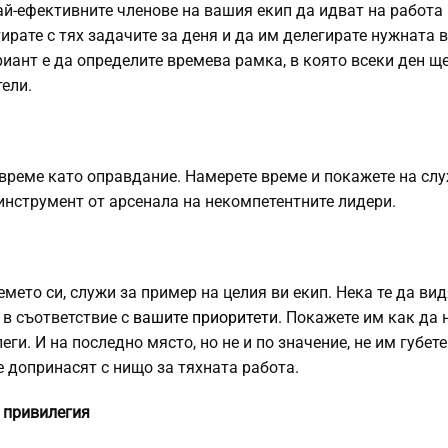
й-ефективните членове на вашия екип да идват на работа 
тирате с тях задачите за деня и да им делегирате нужната в
риант е да определите времева рамка, в която всеки ден щ
ели.
а време като оправдание. Намерете време и покажете на сл
е инструмент от арсенала на некомпетентните лидери.
мето си, служи за пример на целия ви екип. Нека те да вид
 в съответствие с
вашите приоритети.
Покажете им как да 
еги. И на последно място, но не и по значение, не им губет
е допринасят с нищо за тяхната работа.
е привилегия