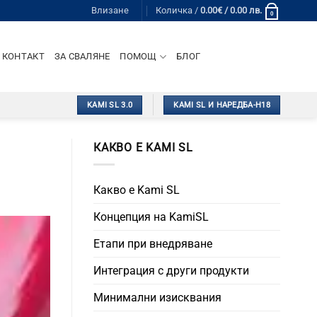
Влизане
Количка /
0.00
€
/ 0.00 лв.
0
КОНТАКТ
ЗА СВАЛЯНЕ
ПОМОЩ
БЛОГ
KAMI SL 3.0
KAMI SL И НАРЕДБА-Н18
КАКВО Е KAMI SL
Какво е Kami SL
Концепция на KamiSL
Етапи при внедряване
Интеграция с други продукти
Минимални изисквания