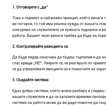
1. Отговорете с „да“
Това е първият и най-важен принцип, който винаги 
ви потърси, то той има реална нужда от вашата пом
осигурява на служителите си нужната подкрепа и ре
работа. Вашият екип винаги трябва да бъде на пър
2. Контролирайте реакцията си
Да бъде лидер означава да бъдеш търпелив и да з
глас
крещи „НЕ!“
. Уверете се, че реагирате по прив
се да управлявате емоциите си и помогнете на хорат
3. Създайте система
Една добра система, която всеки разбира и следва
вашите служители и да си запазите времеви прозоре
система на работа може да ви даде помогне да съ