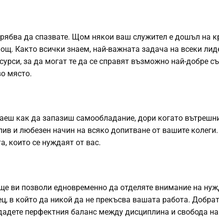
трябва да спазвате. Щом някои ваш служител е дошъл на кр
ощ. Както всички знаем, най-важната задача на всеки лид
сурси, за да могат те да се справят възможно най-добре с
во място.
наеш как да запазиш самообладание, дори когато вътрешн
етлив и любезен начин на всяко допитване от вашите колеги.
а, които се нуждаят от вас.
, ще ви позволи едновременно да отделяте внимание на нуж
ц, в който да никой да не прекъсва вашата работа. Добра
здадете перфектния баланс между дисциплина и свобода на