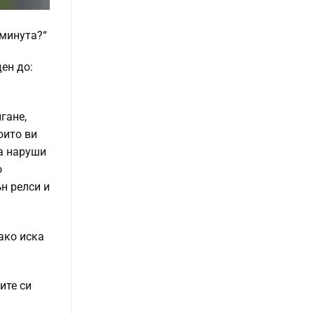
 минута?“
ен до:
гане,
оито ви
да наруши
о
н релси и
ако иска
ите си