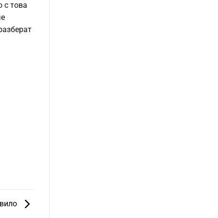
 с това
че
 разберат
авило