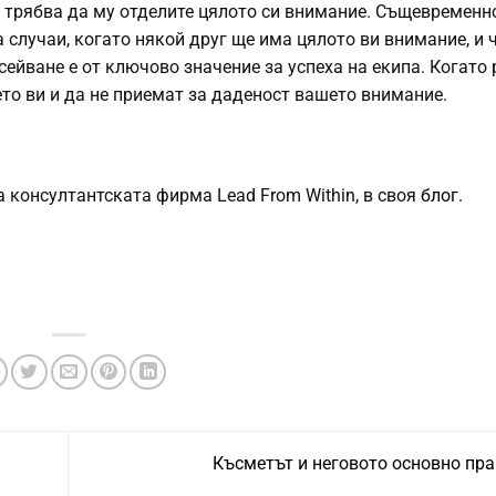
 трябва да му отделите цялото си внимание. Същевременно
 случаи, когато някой друг ще има цялото ви внимание, и 
сейване е от ключово значение за успеха на екипа. Когато
то ви и да не приемат за даденост вашето внимание.
а консултантската фирма Lead From Within, в своя
блог.
Късметът и неговото основно пр