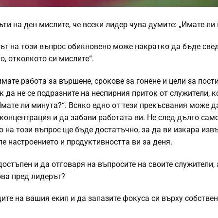
ъти на ден мислите, че всеки лидер чува думите: „Имате ли
ът на този въпрос обикновено може накратко да бъде свед
о, отколкото си мислите“.
имате работа за вършене, срокове за гонене и цели за пости
к да не се подразните на неспирния приток от служители, к
Имате ли минута?“. Всяко едно от тези прекъсвания може 
концентрация и да забави работата ви. Не след дълго сам
о на този въпрос ще бъде достатъчно, за да ви изкара извъ
пе настроението и продуктивността ви за деня.
достъпен и да отговаря на въпросите на своите служители, 
ова пред лидерът?
ите на вашия екип и да запазите фокуса си върху собствен