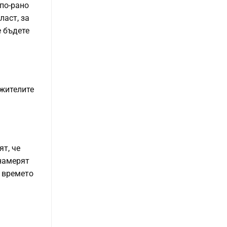
по-рано
ласт, за
е бъдете
ужителите
ят, че
намерят
е времето