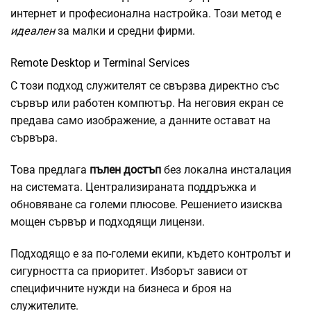
интернет и професионална настройка. Този метод е
идеален
за малки и средни фирми.
Remote Desktop и Terminal Services
С този подход служителят се свързва директно със
сървър или работен компютър. На неговия екран се
предава само изображение, а данните остават на
сървъра.
Това предлага
пълен достъп
без локална инсталация
на системата. Централизираната поддръжка и
обновяване са големи плюсове. Решението изисква
мощен сървър и подходящи лицензи.
Подходящо е за по-големи екипи, където контролът и
сигурността са приоритет. Изборът зависи от
специфичните нужди на бизнеса и броя на
служителите.