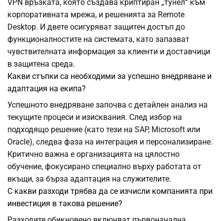
VPN връзката, която създава криптиран „тунел“ към
корпоративната мрежа, и решенията за Remote
Desktop. И двете осигуряват защитен достъп до
функционалностите на системата, като запазват
чувствителната информация за клиенти и доставчици
в защитена среда.
Какви стъпки са необходими за успешно внедряване и
адаптация на екипа?
Успешното внедряване започва с детайлен анализ на
текущите процеси и изисквания. След избор на
подходящо решение (като тези на SAP, Microsoft или
Oracle), следва фаза на интеграция и персонализиране.
Критично важна е организацията на цялостно
обучение, фокусирано специално върху работата от
вкъщи, за бърза адаптация на служителите.
С какви разходи трябва да се изчисли компанията при
инвестиция в такова решение?
Разходите обикновено включват първоначална