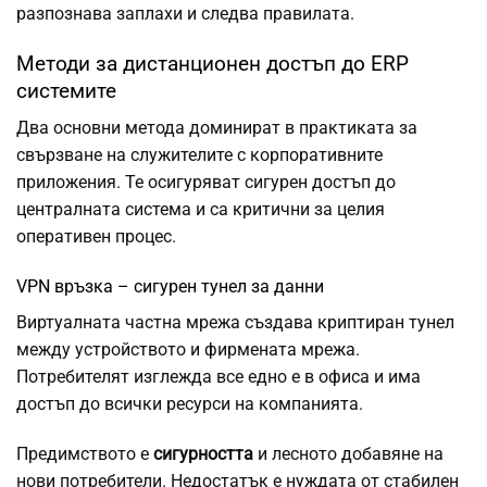
разпознава заплахи и следва правилата.
Методи за дистанционен достъп до ERP
системите
Два основни метода доминират в практиката за
свързване на служителите с корпоративните
приложения. Те осигуряват сигурен достъп до
централната система и са критични за целия
оперативен процес.
VPN връзка – сигурен тунел за данни
Виртуалната частна мрежа създава криптиран тунел
между устройството и фирмената мрежа.
Потребителят изглежда все едно е в офиса и има
достъп до всички ресурси на компанията.
Предимството е
сигурността
и лесното добавяне на
нови потребители. Недостатък е нуждата от стабилен