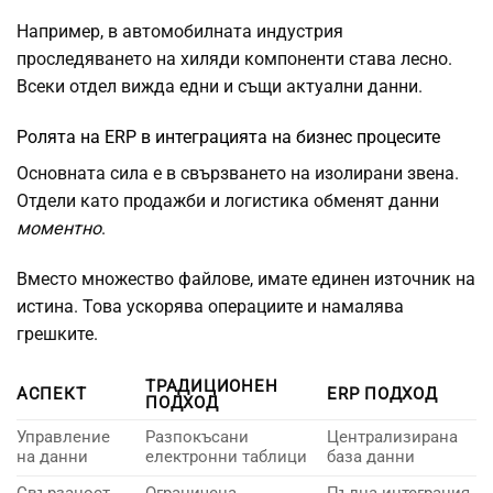
Например, в автомобилната индустрия
проследяването на хиляди компоненти става лесно.
Всеки отдел вижда едни и същи актуални данни.
Ролята на ERP в интеграцията на бизнес процесите
Основната сила е в свързването на изолирани звена.
Отдели като продажби и логистика обменят данни
моментно
.
Вместо множество файлове, имате единен източник на
истина. Това ускорява операциите и намалява
грешките.
ТРАДИЦИОНЕН
АСПЕКТ
ERP ПОДХОД
ПОДХОД
Управление
Разпокъсани
Централизирана
на данни
електронни таблици
база данни