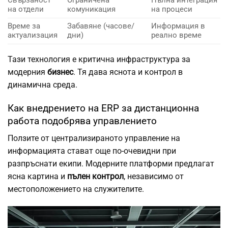
Свързаност
Ограничена
Пълна интеграция
на отдели
комуникация
на процеси
Време за
Забавяне (часове/
Информация в
актуализация
дни)
реално време
Тази технология е критична инфраструктура за
модерния
бизнес
. Тя дава яснота и контрол в
динамична среда.
Как внедрението на ERP за дистанционна
работа подобрява управлението
Ползите от централизираното управление на
информацията стават още по-очевидни при
разпръснати екипи. Модерните платформи предлагат
ясна картина и
пълен контрол
, независимо от
местоположението на служителите.