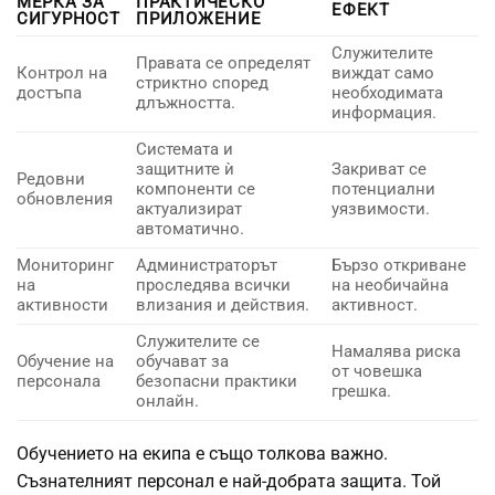
МЕРКА ЗА
ПРАКТИЧЕСКО
ЕФЕКТ
СИГУРНОСТ
ПРИЛОЖЕНИЕ
Служителите
Правата се определят
Контрол на
виждат само
стриктно според
достъпа
необходимата
длъжността.
информация.
Системата и
защитните ѝ
Закриват се
Редовни
компоненти се
потенциални
обновления
актуализират
уязвимости.
автоматично.
Мониторинг
Администраторът
Бързо откриване
на
проследява всички
на необичайна
активности
влизания и действия.
активност.
Служителите се
Намалява риска
Обучение на
обучават за
от човешка
персонала
безопасни практики
грешка.
онлайн.
Обучението на екипа е също толкова важно.
Съзнателният персонал е най-добрата защита. Той