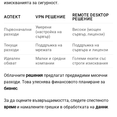
изискванията за сигурност.
REMOTE DESKTOP
АСПЕКТ
VPN РЕШЕНИЕ
РЕШЕНИЕ
Умерени
Първоначални
Високи (мощен
(настройка на
разходи
сървър, лицензи)
сървър)
Текущи
Поддръжка на
Поддръжка на
разходи
мрежата
сървъра и лицензи
Идеален
Малки и средни
Големи екипи със
обхват
компании
строги изисквания
Облачните
решения
предлагат предвидими месечни
разходи. Това улеснява финансовото планиране за
бизнес
.
За да оцените възвръщаемостта, следете спестеното
време
и намалените грешки в обработката на
данни
.