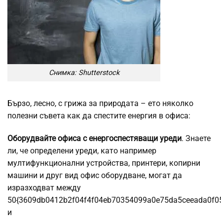
Снимка: Shutterstock
Бързо, лесно, с грижа за природата – ето няколко
полезни съвета как да спестите енергия в офиса:
Оборудвайте офиса с енергоспестяващи уреди
. Знаете
ли, че определени уреди, като например
мултифункционални устройства, принтери, копирни
машини и друг вид офис оборудване, могат да
изразходват между
50{3609db0412b2f04f4f04eb70354099a0e75da5ceeada0f0
и