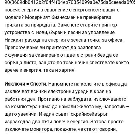
90{3609db0412b2f04f4f04eb70354099a0e75da5ceeada0f0
повече енергия в сравнение с енергоспестяващите
модели? Модерният бизнесмен не пренебрегва
грижата за природата. Заменете старите принтер
устройства с нови, бързи и лесни за управление.
Ниският разход на енергия е зелена точка за офиса.
Препоръчваме ви принтерът да разполага
с функция за сканиране от двете страни без да се
обръща листа, защото по този начин спестявате както
време и енергия, така и хартия.
Изключи = Спести
. Напомнете на колегите в офиса да
изключват всички електронни уреди в края на
работния ден. Противно на заблудата, изключването
на компютъра няма да намали живота му, напротив –
ще го увеличи. И един съвет: скрийнсейвърът
изразходва два пъти повече енергия. Затова просто
изключете монитора, покажете, че сте отговорни.