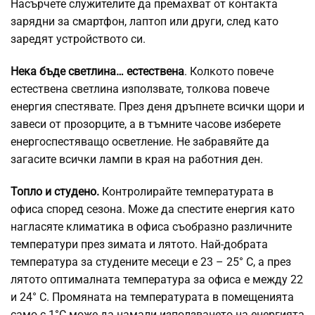
Насърчете служителите да премахват от контакта
зарядни за смартфон, лаптоп или други, след като
заредят устройството си.
Нека бъде светлина… естествена
. Колкото повече
естествена светлина използвате, толкова повече
енергия спестявате. През деня дръпнете всички щори и
завеси от прозорците, а в тъмните часове изберете
енергоспестяващо осветление. Не забравяйте да
загасите всички лампи в края на работния ден.
Топло и студено.
Контролирайте температурата в
офиса според сезона. Може да спестите енергия като
нагласяте климатика в офиса съобразно различните
температури през зимата и лятото. Най-добрата
температура за студените месеци е 23 – 25° C, а през
лятото оптималната температура за офиса е между 22
и 24° C. Промяната на температурата в помещенията
само с 1°C може да намали използването на енергията