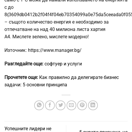
с до
8{3609db0412b2f04f4f04eb70354099a0e75da5ceeada0f05
– същото количество енергия е необходимо за
отпечатване на над 40 милиона листа хартия
А4. Мислете зелено, мислете модерно!
Източник: https://www.manager.bg/
Разгледайте още:
софтуер и услуги
Прочетете още:
Как правилно да делегирате бизнес
задачи: 5 основни принципа
Успешните лидери не