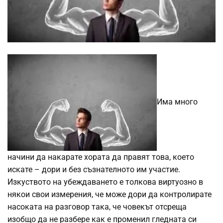
Има много
начини да накарате хората да правят това, което
искате – дори и без съзнателното им участие.
Изкуството на убеждаването е толкова виртуозно в
някои свои измерения, че може дори да контролирате
насоката на разговор така, че човекът отсреща
изобщо да не разбере как е променил гледната си