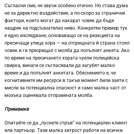
Съгласни сме, не звучи особено етично. Но става дума
не за директно въздействие, а по-скоро за странични
фактори, които могат да накарат човек да бъде
нащрек на подсъзнателно ниво. Конкретен пример тук
е едно изследване, основаващо се на реакцията на
пресичащи улица хора — на отсрещната й страна стоял
човек и ги пресрещал с молба да попълнят анкета. Ако
по време на пресичането хората чуели полицейска
свирка, винаги се съгласявали да загубят малко
време и да попълнят анкетата. Обяснението е, че
когнитивните им ресурси в такъв момент били заети с
мисли за потенциална опасност и само малка част от
мозъка оценявала отправената молба.
Примамка
Опитайте се да „пуснете стръв” на потенциален клиент
или партньор. Тази малка хитрост работи на всички