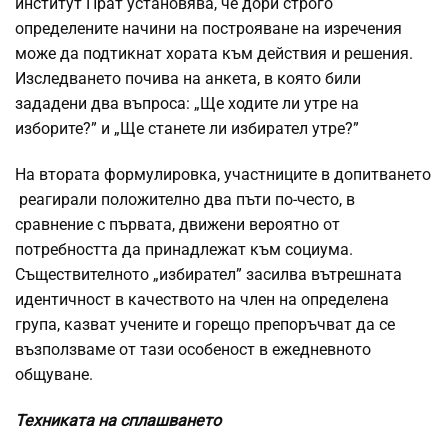
институт Прат установява, че дори строго
определените начини на построяване на изречения
може да подтикнат хората към действия и решения.
Изследването почива на анкета, в която били
зададени два въпроса: „Ще ходите ли утре на
изборите?” и „Ще станете ли избирател утре?”
На втората формулировка, участниците в допитването
реагирали положително два пъти по-често, в
сравнение с първата, движени вероятно от
потребността да принадлежат към социума.
Съществителното „избирател” засилва вътрешната
идентичност в качеството на член на определена
група, казват учените и горещо препоръчват да се
възползваме от тази особеност в ежедневното
общуване.
Техниката на сплашването