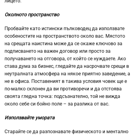
лицето.
Околното пространство
Пробвайте като истински пълководец да използвате
особеностите на пространството около вас. Мястото
на срещата наистина може да се окаже ключово за
подписването на важен договор или просто за
получаването на отговора, от който се нуждаете. Ако
става дума за бизнес, гледайте да насрочвате срещи в
неутралната атмосфера на някое приятно заведение, а
не в офиса. Поставеният в такива условия човек ще е
по-малко склонен да ви противоречи и да отстоява
своята гледна точка: подсъзнателно, той не вижда
около себе си бойно поле – за разлика от вас.
Използвайте умората
Старайте се да разпознавате физическото и ментално