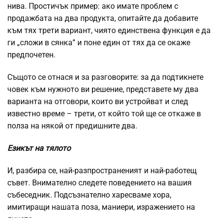
нива. Простичък пример: ако имате проблем с
продажбата на два продукта, опитайте да добавите
към тях трети вариант, чиято единствена функция е да
ги „сложи в сянка” и поне един от тях да се окаже
предпочетен.
Същото се отнася и за разговорите: за да подтикнете
човек към нужното ви решение, представете му два
варианта на отговори, които ви устройват и след
известно време – трети, от който той ще се откаже в
полза на някой от предишните два.
Езикът на тялото
И, разбира се, най-разпространеният и най-работещ
съвет. Внимателно следете поведението на вашия
събеседник. Подсъзнателно харесваме хора,
имитиращи нашата поза, маниери, изражението на