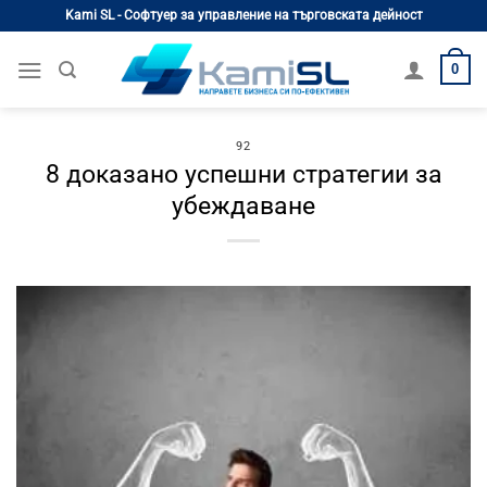
Skip
Kami SL - Софтуер за управление на търговската дейност
to
content
0
92
8 доказано успешни стратегии за
убеждаване