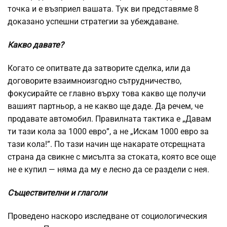
точка и е възприел вашата. Тук ви представяме 8
доказано успешни стратегии за убеждаване.
Какво давате?
Когато се опитвате да затворите сделка, или да
договорите взаимноизгодно сътрудничество,
фокусирайте се главно върху това какво ще получи
вашият партньор, а не какво ще даде. Да речем, че
продавате автомобил. Правилната тактика е „Давам
ти тази кола за 1000 евро”, а не „Искам 1000 евро за
тази кола!”. По тази начин ще накарате отсрещната
страна да свикне с мисълта за стоката, която все още
не е купил — няма да му е лесно да се раздели с нея.
Съществителни и глаголи
Проведено наскоро изследване от социологическия