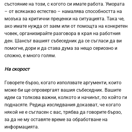
състояние на този, с когото си имате работа. Умората
– от всякакво естество – намалява способността на
мозъка за критични преценки на ситуацията. Така че,
ако имате нужда от заем или от помощта на конкретен
човек, организирайте разговора в края на работния
ден. Шансът вашият събеседник да се съгласи да ви
помогне, дори и да става дума за нещо сериозно и
сложно, е много голям.
На скорост
Говорете бързо, когато използвате аргументи, които
може би ще опровергаят вашия събеседник. Вашите
идеи са толкова важни, колкото и начинът, по който ги
поднасяте. Редица изследвания доказват, че когато
някой не е съгласен с вас, трябва да говорите бързо,
за да не му оставяте време за обработване на
информацията.