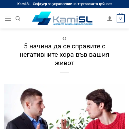
Skip
Kami SL - Софтуер за управление на търговската дейност
to
content
0
92
5 начина да се справите с
негативните хора във вашия
живот