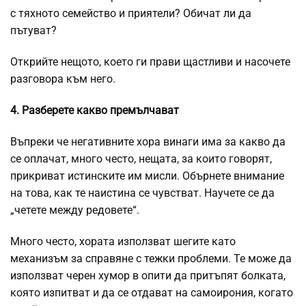
с тяхното семейство и приятели? Обичат ли да
пътуват?
Открийте нещото, което ги прави щастливи и насочете
разговора към него.
4. Разберете какво премълчават
Въпреки че негативните хора винаги има за какво да
се оплачат, много често, нещата, за които говорят,
прикриват истинските им мисли. Обърнете внимание
на това, как те наистина се чувстват. Научете се да
„четете между редовете“.
Много често, хората използват шегите като
механизъм за справяне с тежки проблеми. Те може да
използват черен хумор в опити да притъпят болката,
която изпитват и да се отдават на самоирония, когато