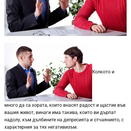
Колкото и
много да са хората, които внасят радост и щастие във
вашия живот, винаги има такива, които ви дърпат
надолу, към дълбините на депресията и отчаянието, с
характерния за тях негативизъм.