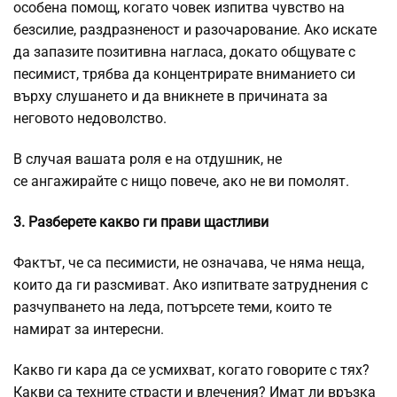
особена помощ, когато човек изпитва чувство на
безсилие, раздразненост и разочарование. Ако искате
да запазите позитивна нагласа, докато общувате с
песимист, трябва да концентрирате вниманието си
върху слушането и да вникнете в причината за
неговото недоволство.
В случая вашата роля е на отдушник, не
се ангажирайте с нищо повече, ако не ви помолят.
3. Разберете какво ги прави щастливи
Фактът, че са песимисти, не означава, че няма неща,
които да ги разсмиват. Ако изпитвате затруднения с
разчупването на леда, потърсете теми, които те
намират за интересни.
Какво ги кара да се усмихват, когато говорите с тях?
Какви са техните страсти и влечения? Имат ли връзка