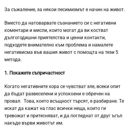
За съжаление, за някои песимизмът е начин на живот.
Вместо да натоварвате съзнанието си с негативни
коментари и мисли, които могат да ви костват
дългогодишни приятелства и ценни контакти,
подходете внимателно към проблема и намалете
негативисма във вашия живот с помощта на тези 5
метода.
1. Покажете съпричастност
Когато негативните хора се чувстват зле, всеки опит
да бъдат развеселени и успокоени е обречен на
провал. Това, което всъщност търсят, е разбиране. Те
искат да кажат на глас всички неща, които ги
тревожат и притесняват, и да погледнат от друг ъгъл
накъде върви животът им.