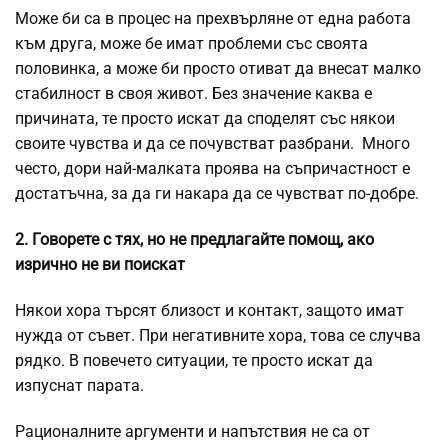
Може би са в процес на прехвърляне от една работа
към друга, може бе имат проблеми със своята
половинка, а може би просто отиват да внесат малко
стабилност в своя живот. Без значение каква е
причината, те просто искат да споделят със някои
своите чувства и да се почувстват разбрани. Много
често, дори най-малката проява на съпричастност е
достатъчна, за да ги накара да се чувстват по-добре.
2. Говорете с тях, но не предлагайте помощ, ако
изрично не ви поискат
Някои хора търсят близост и контакт, защото имат
нужда от съвет. При негативните хора, това се случва
рядко. В повечето ситуации, те просто искат да
изпуснат парата.
Рационалните аргументи и напътствия не са от