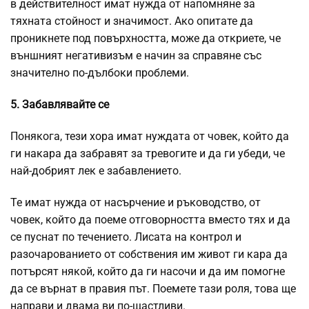
в действителност имат нужда от напомняне за
тяхната стойност и значимост. Ако опитате да
проникнете под повърхността, може да откриете, че
външният негативизъм е начин за справяне със
значително по-дълбоки проблеми.
5. Забавлявайте се
Понякога, тези хора имат нуждата от човек, който да
ги накара да забравят за тревогите и да ги убеди, че
най-добрият лек е забавлението.
Те имат нужда от насърчение и ръководство, от
човек, който да поеме отговорността вместо тях и да
се пуснат по течението. Лисата на контрол и
разочарованието от собствения им живот ги кара да
потърсят някой, който да ги насочи и да им помогне
да се върнат в правия път. Поемете тази роля, това ще
направи и двама ви по-щастливи.