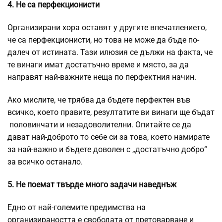
4. Не са перфекционисти
Организирани хора оставят у другите впечатлението,
че са перфекционисти, но това не може да бъде по-
далеч от истината. Тази илюзия се дължи на факта, че
те винаги имат достатъчно време и място, за да
направят най-важните неща по перфектния начин.
Ако мислите, че трябва да бъдете перфектен във
всичко, което правите, резултатите ви винаги ще бъдат
половинчати и незадоволителни. Опитайте се да
дават най-доброто то себе си за това, което намирате
за най-важно и бъдете доволен с „достатъчно добро“
за всичко останало.
5. Не поемат твърде много задачи наведнъж
Едно от най-големите предимства на
организираността е свободата от претоварване и