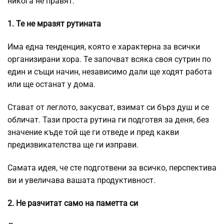
никога не правят:
1. Те ​​не мразят рутината
Има една тенденция, която е характерна за всички
организирани хора. Те започват всяка своя сутрин по
един и същи начин, независимо дали ще ходят работа
или ще останат у дома.
Стават от леглото, закусват, взимат си бърз душ и се
обличат. Тази проста рутина ги подготвя за деня, без
значение къде той ще ги отведе и пред какви
предизвикателства ще ги изправи.
Самата идея, че сте подготвени за всичко, перспектива
ви и увеличава вашата продуктивност.
2. Не разчитат само на паметта си