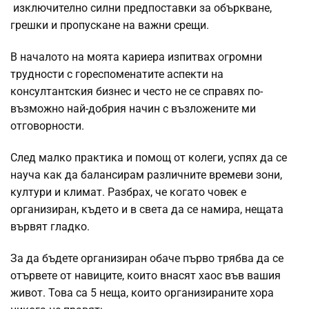
изключително силни предпоставки за объркване,
грешки и пропускане на важни срещи.
В началото на моята кариера изпитвах огромни
трудности с гореспоменатите аспекти на
консултантския бизнес и често не се справях по-
възможно най-добрия начин с възложените ми
отговорности.
След малко практика и помощ от колеги, успях да се
науча как да балансирам различните времеви зони,
култури и климат. Разбрах, че когато човек е
организиран, където и в света да се намира, нещата
вървят гладко.
За да бъдете организиран обаче първо трябва да се
отървете от навиците, които внасят хаос във вашия
живот. Това са 5 неща, които организираните хора