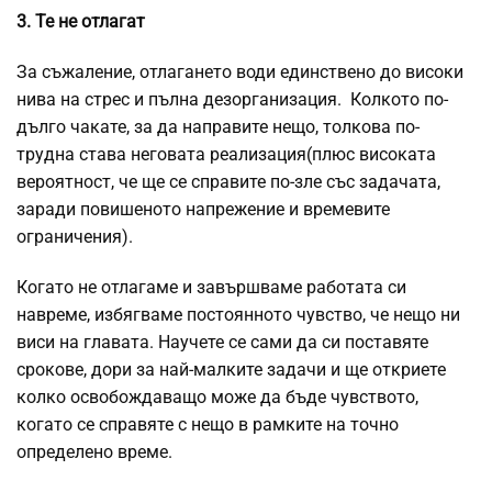
3. Те не отлагат
За съжаление, отлагането води единствено до високи
нива на стрес и пълна дезорганизация. Колкото по-
дълго чакате, за да направите нещо, толкова по-
трудна става неговата реализация(плюс високата
вероятност, че ще се справите по-зле със задачата,
заради повишеното напрежение и времевите
ограничения).
Когато не отлагаме и завършваме работата си
навреме, избягваме постоянното чувство, че нещо ни
виси на главата. Научете се сами да си поставяте
срокове, дори за най-малките задачи и ще откриете
колко освобождаващо може да бъде чувството,
когато се справяте с нещо в рамките на точно
определено време.