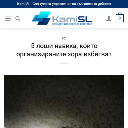
Skip
Kami SL - Софтуер за управление на търговската дейност
to
content
0
92
5 лоши навика, които
организираните хора избягват