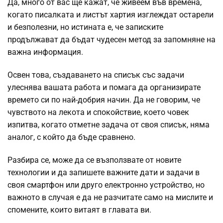
Да, много от вас ще кажат, че живеем във времена,
когато писалката и листът хартия изглеждат остарели
и безполезни, но истината е, че записките
продължават да бъдат чудесен метод за запомняне на
важна информация.
Освен това, създаването на списък със задачи
улеснява вашата работа и помага да организирате
времето си по най-добрия начин. Да не говорим, че
чувството на лекота и спокойствие, което човек
изпитва, когато отметне задача от своя списък, няма
аналог, с който да бъде сравнено.
Разбира се, може да се възползвате от новите
технологии и да запишете важните дати и задачи в
своя смартфон или друго електронно устройство, но
важното в случая е да не разчитате само на мислите и
спомените, които витаят в главата ви.