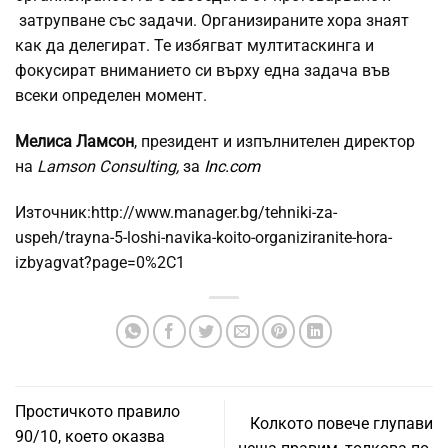
затрупване със задачи. Организираните хора знаят
как да делегират. Те избягват мултитаскинга и
фокусират вниманието си върху една задача във
всеки определен момент.
Мелиса Ламсон
, президент и изпълнителен директор
на
Lamson Consulting,
за
Inc.com
Източник:http://www.manager.bg/tehniki-za-
uspeh/trayna-5-loshi-navika-koito-organiziranite-hora-
izbyagvat?page=0%2C1
Простичкото правило
Колкото повече глупави
90/10, което оказва