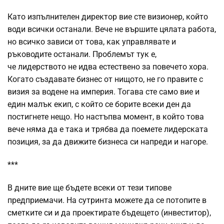
Като изпълнителен директор вие сте визионер, който
води всички останали. Вече не вършите цялата работа,
но всичко зависи от това, как управлявате и
ръководите останали. Проблемът тук е,
че лидерството не идва естествено за повечето хора.
Когато създавате бизнес от нищото, не го правите с
визия за водене на империя. Тогава сте само вие и
един малък екип, с който се борите всеки ден да
постигнете нещо. Но настъпва момент, в който това
вече няма да е така и трябва да поемете лидерската
позиция, за да движите бизнеса си напреди и нагоре.
***
В дните вие ще бъдете всеки от тези типове
предприемачи. На сутринта можете да се потопите в
сметките си и да проектирате бъдещето (инвеститор),