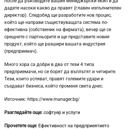
после да ръководите вашия мениджърски екип и да
дадете насоки какво да правят (главен изпълнителен
директор). Следобяд ще разработите нов процес,
който ще направи съществуващата система по-
ефективна (собственик на фирмата), вечер ще се
срещнете с партньорите и ще представите новия
продукт, който ще разшири вашата индустрия
(предприемач).
Много хора са добри в два от тези 4 типа
предприемачи, но се борят да въплътят и четирите.
Тези, които успяват, правят големите удари и
създават бизнеса, който променя света днес.
Източник: https://www.manager.bg/
Разгледайте още:
софтуер и услуги
Прочетете още:
Ефективност на предприеятието