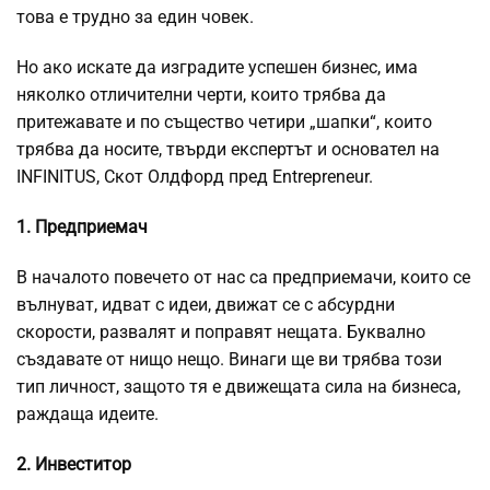
това е трудно за един човек.
Но ако искате да изградите успешен бизнес, има
няколко отличителни черти, които трябва да
притежавате и по същество четири „шапки“, които
трябва да носите, твърди експертът и основател на
INFINITUS, Скот Олдфорд пред Еntrepreneur.
1. Предприемач
В началото повечето от нас са предприемачи, които се
вълнуват, идват с идеи, движат се с абсурдни
скорости, развалят и поправят нещата. Буквално
създавате от нищо нещо. Винаги ще ви трябва този
тип личност, защото тя е движещата сила на бизнеса,
раждаща идеите.
2. Инвеститор