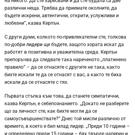
на никого. Да сте харесвани и да сте будала са две
различни неща. Трябва да приемате околните, да
бъдете искрени, автентични, открити, услужливи и
любезни”, казва Керпън.
С други думи, колкото по-привлекателни сте, толкова
по-добри
лидери
ще бъдете, защото хората искат да
работят в позитивна и уважителна среда. Керпън
препоръчва да следвате така нареченото „платинено
правило” – да се отнасяте с другите не така, както
бихте искали те да се отнасят с вас, а както те биха
искали да се отнасяте с тях.
Първата стъпка към това, да станете симпатични,
казва Керпън, е себепознанието. „Докато не разберете
що за личност сте, как бихте могли да се
самоусъвършенствате?” Днес той мисли различно от
времето, в което е бил млад лидер. „Преди 10 години –
и определено преди 15 години – бях твърде наперен и