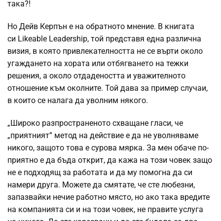
така?!
Но Дейв Керпън е на обратното мнение. В книгата
си Likeable Leadership, той представя една различна
визия, в която привлекателността не се върти около
угаждането на хората или отбягването на тежки
решения, а около отдадеността и уважителното
отношение към околните. Той дава за пример случаи,
в които се налага да уволним някого.
„Широко разпространеното схващане гласи, че
„приятният” метод на действие е да не уволняваме
никого, защото това е сурова мярка. За мен обаче по-
приятно е да бъда открит, да кажа на този човек защо
не е подходящ за работата и да му помогна да си
намери друга. Можете да смятате, че сте любезни,
запазвайки нечие работно място, но ако така вредите
на компанията си и на този човек, не правите услуга