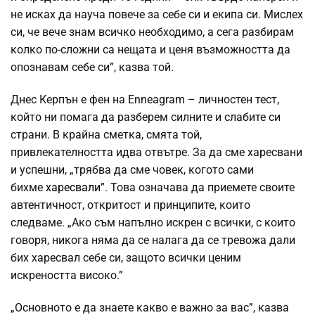
не исках да науча повече за себе си и екипа си. Мислех
си, че вече знам всичко необходимо, а сега разбирам
колко по-сложни са нещата и ценя възможността да
опознавам себе си”, казва той.
Днес Керпън е фен на Enneagram – личностен тест,
който ни помага да разберем силните и слабите си
страни. В крайна сметка, смята той,
привлекателността идва отвътре. За да сме харесвани
и успешни, „трябва да сме човек, когото сами
бихме
харесвали
”. Това означава да приемете своите
автентичност, откритост и принципите, които
следваме. „Ако съм напълно искрен с всички, с които
говоря, никога няма да се налага да се тревожа дали
бих харесвал себе си, защото всички ценим
искреността високо.”
„Основното е да знаете какво е важно за вас”, казва