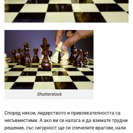
Shutterstock
Според някои, лидерството и привлекателността са
несъвместими. А ако ви се налага и да вземате трудни
решения, със сигурност ще си спечелите врагове, нали