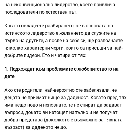
на неконвенционално лидерство, което привлича
последователи по естествен път.
Когато овладеете разбирането, че в основата на
истинското лидерство е желанието да служите на
първо на другите, а после на себе си, ще разпознаете
няколко характерни черти, които са присъщи за най-
добрите лидери. Ето и четири от тях:
1. Подхождат към проблемите с любопитството на
дете
Ако сте родители, най-вероятно сте забелязали, че
децата не приемат нищо за даденост. Когато пред тях
има нещо ново и непознато, те не спират да задават
въпроси, докато ви изтощят напълно и не получат
добра представа (доколкото е възможно за тяхната
възраст) за даденото нещо.