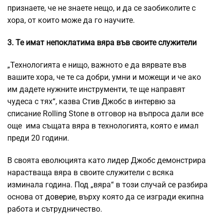
признаете, че не знаете нещо, и да се заобиколите с
хора, от които може да го научите.
3. Те имат непоклатима вяра във своите служители
„Технологията е нищо, важното е да вярвате във
вашите хора, че те са добри, умни и можещи и че ако
им дадете нужните инструменти, те ще направят
чудеса с тях“, казва Стив Джобс в интервю за
списание Rolling Stone в отговор на въпроса дали все
още има същата вяра в технологията, която е имал
преди 20 години.
В своята еволюцията като лидер Джобс демонстрира
нарастваща вяра в своите служители с всяка
изминала година. Под „вяра“ в този случай се разбира
основа от
доверие
, върху която да се изгради екипна
работа и сътрудничество.