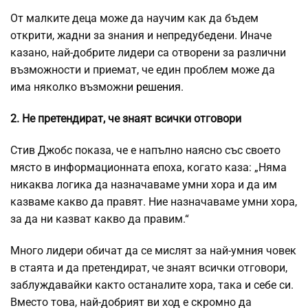
От малките деца може да научим как да бъдем
открити, жадни за знания и непредубедени. Иначе
казано, най-добрите лидери са отворени за различни
възможности и приемат, че един проблем може да
има няколко възможни
решения
.
2. Не претендират, че знаят всички отговори
Стив Джобс показа, че е напълно наясно със своето
място в информационната епоха, когато каза: „Няма
никаква логика да назначаваме умни хора и да им
казваме какво да правят. Ние назначаваме умни хора,
за да ни казват какво да правим.“
Много лидери обичат да се мислят за най-умния човек
в стаята и да претендират, че знаят всички отговори,
заблуждавайки както останалите хора, така и себе си.
Вместо това, най-добрият ви ход е скромно да