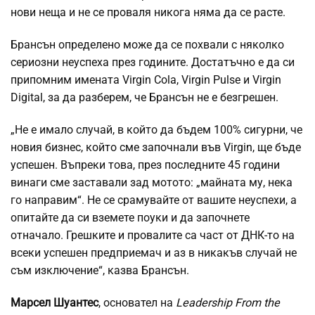
нови неща и не се проваля никога няма да се расте.
Брансън определено може да се похвали с няколко
сериозни неуспеха през годините. Достатъчно е да си
припомним имената Virgin Cola, Virgin Pulse и Virgin
Digital, за да разберем, че Брансън не е безгрешен.
„Не е имало случай, в който да бъдем 100% сигурни, че
новия бизнес, който сме започнали във Virgin, ще бъде
успешен. Въпреки това, през последните 45 години
винаги сме заставали зад мотото: „майната му, нека
го направим“. Не се срамувайте от вашите неуспехи, а
опитайте да си вземете поуки и да започнете
отначало. Грешките и провалите са част от ДНК-то на
всеки успешен предприемач и аз в никакъв случай не
съм изключение“, казва Брансън.
Марсел Шуантес
, основател на
Leadership From the