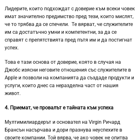
Лидерите, които подхождат с доверие към всеки човек
имат значително предимство пред тези, които мислят,
че то трябва да се спечели. Те вярват, че служителите
им са достатъчно умни и компетентни, за да се
справят с препятствията пред пътя им и да постигнат
успех.
Това е тази основа от доверие, която в случая на
Джобс изясни неговите отношения със служителите в
Apple и позволи на компанията да създаде продукти и
услуги, които днес са неразделна част от нашия
живот.
4. Приемат, че провалът е тайната към успеха
Мултимилиардерът и основател на Virgin Ричард
Брансън насърчава и дори празнува неуспехите в
своите компании. Той вярва, че ако човек не опитва