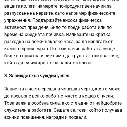
вашите колеги, намерете по-продуктивен начин за
разпускане на нервите, като например физическите
упражнения. Поддържайте висока физическа
активност през деня, било то преди работа или по
време на обедната почивка. Излизайте на кратка
разходка на всеки няколко часа, за да избягате от
компютърния екран. По този начин работата ви ще
бъде по-приятна и вие няма да трупата толкова гняв,
който да си изкарвате на вашите колеги.
3. Завиждате на чуждия успех
Завистта е често срещана човешка черта, която може
да превърне всяко работно място в кошер с пчели.
Това важи в особена сила, ако сте един от най-добрите
служители в работата. Сещате се, този, който получава
всички повишения, награди и похвали.