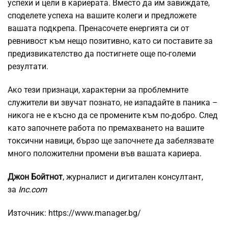
успехи и цели в кариерата. Вместо да им завиждате,
споделете успеха на вашите колеги и предложете
вашата подкрепа. Пренасочете енергията си от
ревнивост към нещо позитивно, като си поставите за
предизвикателство да постигнете още по-големи
резултати.
Ако тези признаци, характерни за проблемните
служители ви звучат познато, не изпадайте в паника –
никога не е късно да се промените към по-добро. След
като започнете работа по премахването на вашите
токсични навици, бързо ще започнете да забелязвате
много положителни промени във вашата кариера.
Джон Бойтнот
, журналист и дигитален консултант,
за
Inc.com
Източник: https://www.manager.bg/