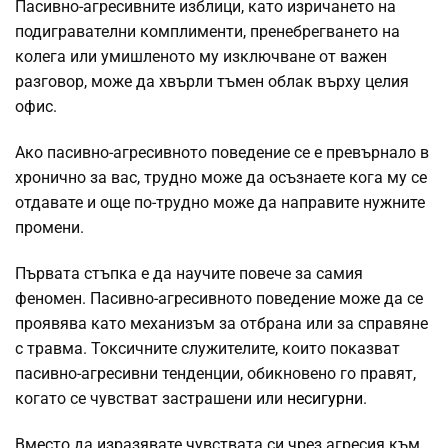
Пасивно-агресивните изблици, като изричането на
подигравателни комплименти, пренебрегването на
колега или умишленото му изключване от важен
разговор, може да хвърли тъмен облак върху целия
офис.
Ако пасивно-агресивното поведение се е превърнало в
хронично за вас, трудно може да осъзнаете кога му се
отдавате и още по-трудно може да направите нужните
промени.
Първата стъпка е да научите повече за самия
феномен. Пасивно-агресивното поведение може да се
проявява като механизъм за отбрана или за справяне
с травма. Токсичните служителите, които показват
пасивно-агресивни тенденции, обикновено го правят,
когато се чувстват застрашени или
несигурни
.
Вместо да изразявате чувствата си чрез агресия към