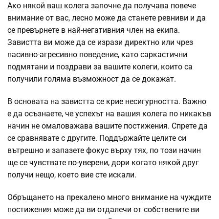
Ако някой ваш колега започне да получава повече
внимание от вас, лесно може да станете ревниви и да
се превърнете в най-негативния член на екипа.
Завистта ви може да се изрази директно или чрез
пасивно-агресивно поведение, като саркастични
подмятани и поздрави за вашите колеги, които са
получили голяма възможност да се докажат.
В основата на завистта се крие несигурността. Важно
е да осъзнаете, че успехът на вашия колега по никакъв
начин не омаловажава вашите постижения. Спрете да
се сравнявате с другите. Поддържайте целите си
вътрешно и запазете фокус върху тях, по този начин
ще се чувствате
по-уверени
, дори когато някой друг
получи нещо, което вие сте искали.
Обръщането на прекалено много внимание на чуждите
постижения може да ви отдалечи от собствените ви