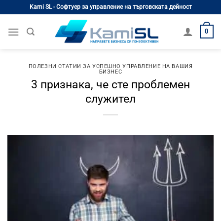
Skip
Kami SL - Софтуер за управление на търговската дейност
to
content
0
ПОЛЕЗНИ СТАТИИ ЗА УСПЕШНО УПРАВЛЕНИЕ НА ВАШИЯ
БИЗНЕС
3 признака, че сте проблемен
служител