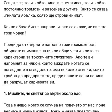
Сещате се, този, който винаги е
негативен
, този, който
постоянно тормози и разсейва другите. Както се казва
„гнилата ябълка, която ще отрови екипа“.
Какво обаче бихте направили, ако се окаже, че вие сте
този човек?
Преди да отхвърлите напълно тази възможност,
обърнете внимание на някои общи черти, които са
характерни за токсичните служители. Ако те ви
напомнят за някой, който виждате, когато се
погледнете в огледалото, има няколко стъпки, които
трябва да предприемете, преди вашите лоши навици
да разрушат кариерата ви.
1. Мислите, че светът се върти около вас
Това е нещо, което се случва на повечето от нас, поне
веднъж в нашия живот. Всеки минава през трудни