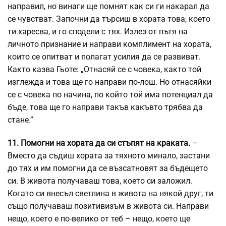
направил, но винаги ще помнят как си ги накарал да
се чувстват. Започни да търсиш в хората това, което
ти харесва, и го сподели с тях. Излез от пътя на
личното признание и направи комплимент на хората,
които се опитват и полагат усилия да се развиват.
Както казва Гьоте: „Отнасяй се с човека, както той
изглежда и това ще го направи по-лош. Но отнасяйки
се с човека по начина, по който той има потенциал да
бъде, това ще го направи такъв какъвто трябва да
стане.”
11. Помогни на хората да си стъпят на краката.
–
Вместо да съдиш хората за тяхното минало, застани
до тях и им помогни да се възсатновят за бъдещето
си. В живота получаваш това, което си заложил.
Когато си внесъл светлина в живота на някой друг, ти
също получаваш позитивизъм в живота си. Направи
нещо, което е по-велико от теб – нещо, което ще