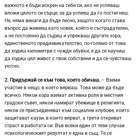
важното е бъди искрен на себе си, ако не успяваш
вложи цялото си сърце, за да успееш да го постигнеш.
Не, няма винаги да бъде лесно, защото когато става
въпрос да живееш като човек, който е състрадателен,
а не постоянно да съдиш и упрекваш другите хора,
единственото предизвикателство, по-голямо от това
да ходиш километри с чужди обувки, е да се научиш
да ходиш цял живот с твои собствени и да се чувстваш
уютно.
2. Придържай се към
това, което обичаш.
– Вземи
участие в нещо, в което вярваш. Това може да бъде
всичко. Някои хора вземат активна роля в местния
градски съвет, някои намират убежище в религията,
някои се присъединяват към социални клубове, които
защитават каузи, в които вярват, а трети откриват
страст в работата си. Във всеки един от тези случаи
психологическият резултат е една и същ. Те се