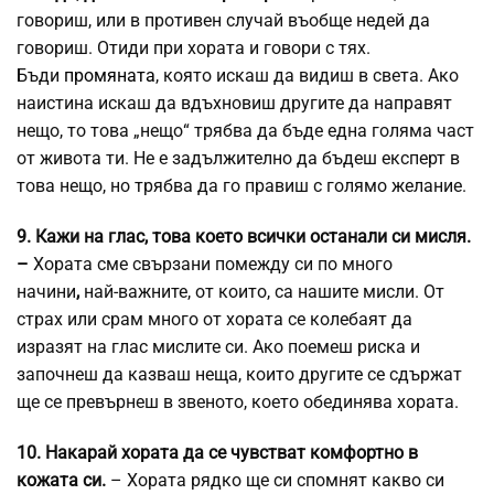
говориш, или в противен случай въобще недей да
говориш. Отиди при хората и говори с тях.
Бъди
промяната
, която искаш да видиш в света. Ако
наистина искаш да вдъхновиш другите да направят
нещо, то това „нещо“ трябва да бъде една голяма част
от живота ти. Не е задължително да бъдеш експерт в
това нещо, но трябва да го правиш с голямо желание.
9. Кажи на глас, това което всички останали си мисля.
–
Хората сме свързани помежду си по много
начини
,
най-важните, от които, са нашите мисли. От
страх или срам много от хората се колебаят да
изразят на глас мислите си. Ако поемеш риска и
започнеш да казваш неща, които другите се сдържат
ще се превърнеш в звеното, което обединява хората.
10. Накарай хората да се чувстват комфортно в
кожата си.
– Хората рядко ще си спомнят какво си