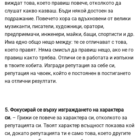
виждат това, което правиш повече, отколкото да
слушат какво казваш. Бъди някой достоен за
подражание. Повечето хора са вдъхновени от велики
музиканти, писатели, художници, оратори,
предприемачи, инженери, майки, бащи, спортисти и др.
Има едно общо нещо между: те се отличават с това,
което правят. Няма смисъл да правиш нещо, ако не го
правиш както трябва. Отличи се в работата и изпъкни
в твоите хобита. Изгради репутация за себе си,
репутация на чвоек, който е постоянен в постигането
на отлични резултати.
5. Фокусирай се върху изграждането на характера
си.
– Грижи се повече за характера си, отколкото за
репутацията си. Твоят характер всъщност показва кой
си, докато репутацията ти е само това, което другите