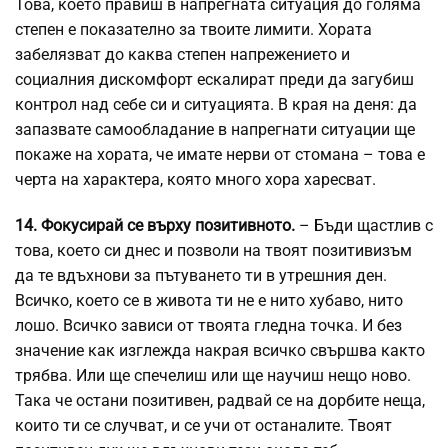
Това, което правиш в напрегната ситуация до голяма
степен е показателно за твоите лимити. Хората
забелязват до каква степен напрежението и
социалния дискомфорт ескалират преди да загубиш
контрол над себе си и ситуацията. В края на деня: да
запазвате самообладание в напрегнати ситуации ще
покаже на хората, че имате нерви от стомана – това е
черта на характера, която много хора харесват.
14. Фокусирай се върху позитивното.
– Бъди щастлив с
това, което си днес и позволи на твоят позитивизъм
да те вдъхнови за пътуването ти в утрешния ден.
Всичко, което се в живота ти не е нито хубаво, нито
лошо. Всичко зависи от твоята гледна точка. И без
значение как изглежда накрая всичко свършва както
трябва. Или ще спечелиш или ще научиш нещо ново.
Така че остани позитивен, радвай се на дорбите неща,
които ти се случват, и се учи от останалите. Твоят