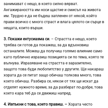
занимават с нещо, в което силно вярват.
Ангажираността им носи щастие и смисъл на живота
им. Трудно е да не бъдеш запленен от някой, който
прави всичко с много страст и влага цялото си сърце в
нещата, които върши.
3. Покажи ентусиазма си
. – Страстта е нещо, което
трябва си готов да покажеш, за да вдъхновиш
останалите. Можеш да получиш голямо влияние само
като публично изразиш позицията си по тема, която те
вълнува. Изразяване на страстта е заразително,
защото това буди любопитство у другите. Ще накараш
хората да се питат защо обичаш толкова много, това
което обичаш. Разбира се, някои от тях ще искат да
отделят нужното време, за да разберат по-добре, това
което кара теб да се движиш напред.
4. Изпъкни с това, което правиш. –
Хората често