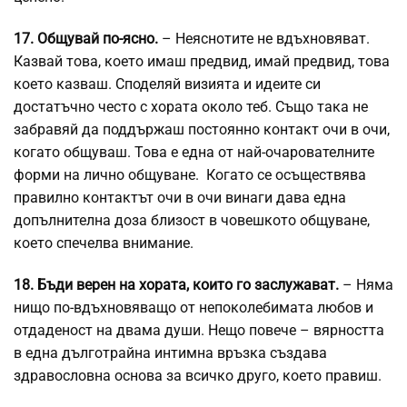
17. Общувай по-ясно.
– Неяснотите не вдъхновяват.
Казвай това, което имаш предвид, имай предвид, това
което казваш. Споделяй визията и идеите си
достатъчно често с хората около теб. Също така не
забравяй да поддържаш постоянно контакт очи в очи,
когато общуваш. Това е една от най-очарователните
форми на лично общуване. Когато се осъществява
правилно контактът очи в очи винаги дава една
допълнителна доза близост в човешкото общуване,
което спечелва внимание.
18. Бъди верен на хората, които го заслужават.
– Няма
нищо по-вдъхновяващо от непоколебимата любов и
отдаденост на двама души. Нещо повече – вярността
в една дълготрайна интимна връзка създава
здравословна основа за всичко друго, което правиш.