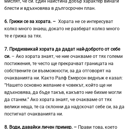
мислят, че си. Един наистина добър характер винаги
блести и вдъхновява в дългосрочен план.
6. Грижи се за хората. –
Хората не се интересуват
колко много знаеш, докато не разберат колко много
те е грижа за тях.
7. Предизвикай хората да дадат най-доброто от себе
си.
– Ако хората знаят, че ние очакваме от тях големи
постижения, те често ще прекрачват границата на
собствените си възможности, за да отговорят на
очакванията ни. Както Ралф Емерсон веднъж е казал:
“Нашето основно желание е човекът, който ще ни
вдъхновява, да бъде такъв, какъвто ние бихме могли
да станем.” Ако хората знаят, че очакваме от тях
велики неща, те са склонни да надскочат себе си, за да
постигнат очакванията ни.
8. Води, давайки личен пример. –
Прави това, което