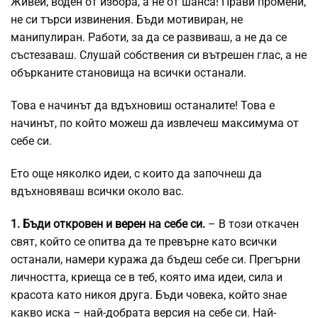
Живей, воден от избора, а не от шанса! Прави промени,
не си търси извинения. Бъди мотивиран, не
манипулиран. Работи, за да се развиваш, а не да се
състезаваш. Слушай собствения си вътрешен глас, а не
обърканите становища на всички останали.
Това е начинът да вдъхновиш останалите! Това е
начинът, по който можеш да извлечеш максимума от
себе си.
Ето още няколко идеи, с които да започнеш да
вдъхновяваш всички около вас.
1. Бъди откровен и
верен
на себе си.
– В този откачен
свят, който се опитва да те превърне като всички
останали, намери куража да бъдеш себе си. Прегърни
личността, криеща се в теб, която има идеи, сила и
красота като никоя друга. Бъди човека, който знае
какво иска – най-добрата версия на себе си. Най-