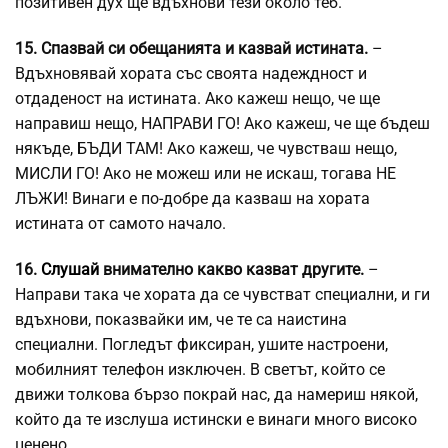
позитивен дух ще вдъхнови тези около теб.
15. Спазвай си обещанията и казвай истината.
–
Вдъхновявай хората със своята надеждност и
отдаденост на истината. Ако кажеш нещо, че ще
направиш нещо, НАПРАВИ ГО! Ако кажеш, че ще бъдеш
някъде, БЪДИ ТАМ! Ако кажеш, че чувстваш нещо,
МИСЛИ ГО! Ако не можеш или не искаш, тогава НЕ
ЛЪЖИ! Винаги е по-добре да казваш на хората
истината от самото начало.
16.
Слушай
внимателно какво казват другите.
–
Направи така че хората да се чувстват специални, и ги
вдъхнови, показвайки им, че те са наистина
специални. Погледът фиксиран, ушите настроени,
мобилният телефон изключен. В светът, който се
движи толкова бързо покрай нас, да намериш някой,
който да те изслуша истински е винаги много високо
ценено.