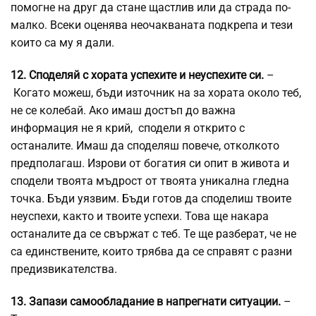
помогне на друг да стане щастлив или да страда по-
малко. Всеки оценява неочакваната подкрепа и тези
които са му я дали.
12. Споделяй с хората успехите и неуспехите си.
–
Когато можеш, бъди източник на за хората около теб,
не се колебай. Ако имаш достъп до важна
информация не я крий, сподели я открито с
останалите. Имаш да споделяш повече, отколкото
предполагаш. Изрови от богатия си опит в живота и
сподели твоята мъдрост от твоята уникална гледна
точка. Бъди уязвим. Бъди готов да споделиш твоите
неуспехи, както и твоите успехи. Това ще накара
останалите да се свържат с теб. Те ще разберат, че не
са единствените, които трябва да се справят с разни
предизвикателства.
13. Запази самообладание в напрегнати ситуации.
–