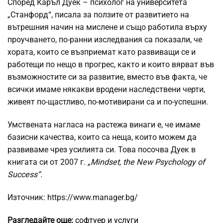
Според Каръл Дуек – психолог на университета
„Станфорд“, писала за ползите от развитието на
вътрешния начин на мислене и също работила върху
проучването, по-ранни изследвания са показали, че
хората, които се възприемат като развиващи се и
работещи по нещо в прогрес, както и които вярват във
възможностите си за развитие, вместо във факта, че
всички имаме някакви вродени наследствени черти,
живеят по-щастливо, по-мотивирани са и по-успешни.
Умствената нагласа на растежа винаги е, че имаме
базисни качества, които са неща, които можем да
развиваме чрез усилията си. Това посочва Дуек в
книгата си от 2007 г.
„Mindset, the New Psychology of
Success“.
Източник: https://www.manager.bg/
Разгледайте още:
софтуер и услуги