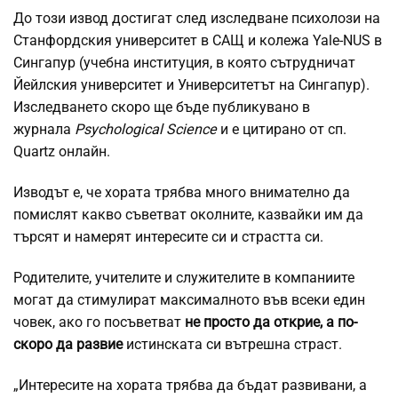
До този извод достигат след изследване психолози на
Станфордския университет в САЩ и колежа Yale-NUS в
Сингапур (учебна институция, в която сътрудничат
Йейлския университет и Университетът на Сингапур).
Изследването скоро ще бъде публикувано в
журнала
Psychological Science
и е цитирано от сп.
Quartz онлайн.
Изводът е, че хората трябва много внимателно да
помислят какво съветват околните, казвайки им да
търсят и намерят интересите си и страстта си.
Родителите, учителите и служителите в компаниите
могат да стимулират максималното във всеки един
човек, ако го посъветват
не просто да открие, а по-
скоро да развие
истинската си вътрешна страст.
„Интересите на хората трябва да бъдат развивани, а