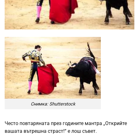
Снимка: Shutterstock
Често повтаряната през годините мантра „Открийте
вашата вътрешна страст!“ е лош съвет.