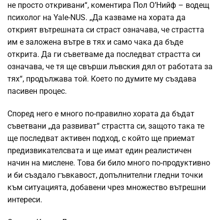
не просто откривани“, коментира Пол О’Нийф – водещ
психолог на Yale-NUS. „Да казваме на хората да
открият вътрешната си страст означава, че страстта
им е заложена вътре в тях и само чака да бъде
открита. Да ги съветваме да последват страстта си
означава, че тя ще свърши лъвския дял от работата за
тях“, продължава той. Което по думите му създава
пасивен процес.
Според него е много по-правилно хората да бъдат
съветвани „да развиват“ страстта си, защото така те
ще последват активен подход, с който ще приемат
предизвикателсвата и ще имат един реалистичен
начин на мислене. Това би било много по-продуктивно
и би създало гъвкавост, допълнителни гледни точки
към ситуацията, добавени чрез множество вътрешни
интереси.