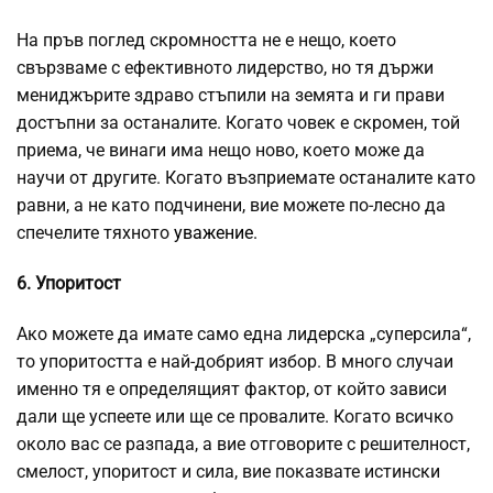
На пръв поглед скромността не е нещо, което
свързваме с ефективното лидерство, но тя държи
мениджърите здраво стъпили на земята и ги прави
достъпни за останалите. Когато човек е скромен, той
приема, че винаги има нещо ново, което може да
научи от другите. Когато възприемате останалите като
равни, а не като подчинени, вие можете по-лесно да
спечелите тяхното
уважение.
6. Упоритост
Ако можете да имате само една лидерска „суперсила“,
то упоритостта е най-добрият избор. В много случаи
именно тя е определящият фактор, от който зависи
дали ще успеете или ще се провалите. Когато всичко
около вас се разпада, а вие отговорите с решителност,
смелост, упоритост и сила, вие показвате истински