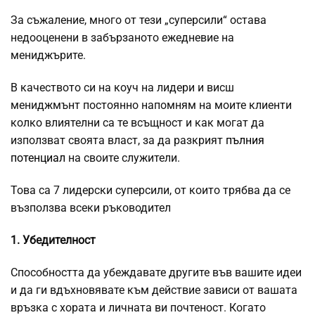
За съжаление, много от тези „суперсили“ остава
недооценени в забързаното ежедневие на
мениджърите.
В качеството си на коуч на лидери и висш
мениджмънт постоянно напомням на моите клиенти
колко влиятелни са те всъщност и как могат да
използват своята власт, за да разкрият
пълния
потенциал
на своите служители.
Това са 7 лидерски суперсили, от които трябва да се
възползва всеки ръководител
1. Убедителност
Способността да убеждавате другите във вашите идеи
и да ги вдъхновявате към действие зависи от вашата
връзка с хората и личната ви почтеност. Когато