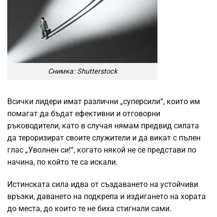
Снимка: Shutterstock
Всички лидери имат различни „суперсили“, които им
помагат да бъдат ефективни и отговорни
ръководители, като в случая нямам предвид силата
да тероризират своите служители и да викат с пълен
глас „Уволнен си!“, когато някой не се представи по
начина, по който те са искали.
Истинската сила идва от създаването на устойчиви
връзки, даването на подкрепа и издигането на хората
до места, до които те не биха стигнали сами.