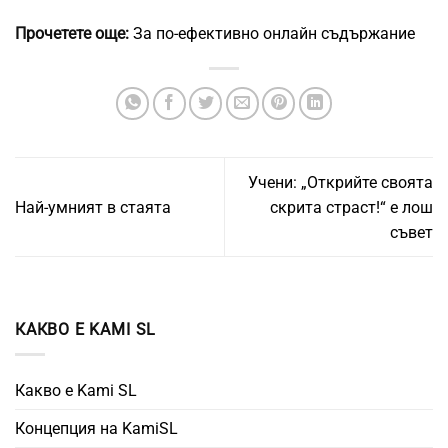
Прочетете още:
За по-ефективно онлайн съдържание
Учени: „Открийте своята
Най-умният в стаята
скрита страст!“ е лош
съвет
КАКВО Е KAMI SL
Какво е Kami SL
Концепция на KamiSL