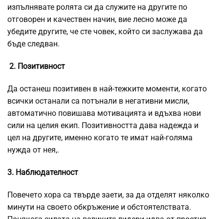
изпълнявате ролята си да служите на другите по
отговорен и качествен начин, вие лесно може да
убедите другите, че сте човек, който си заслужава да
бъде следван.
2. Позитивност
Да останеш позитивен в най-тежките моменти, когато
всички останали са потънали в негативни мисли,
автоматично повишава мотивацията и вдъхва нови
сили на целия екип. Позитивността дава надежда и
цел на другите, именно когато те имат най-голяма
нужда от нея,.
3. Наблюдателност
Повечето хора са твърде заети, за да отделят няколко
минути на своето обкръжение и обстоятелствата.