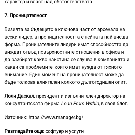
характер и власт над обстоятелствата.
7. Проницателност
Визията за бъдещето е ключова част от арсенала на
всеки лидер, а проницателността е нейната най-висша
форма. Проницателните лидери имат способността да
виждат отвъд повърхностните отношения в офиса и
да разбират какво наистина се случва в компанията и
какви са проблемите, които имат нужда от тяхното
внимание. Един момент на проницателност може да
бъде толкова влиятелен колкото дългогодишен опит.
Лоли Даскал
, президент и изпълнителен директор на
консултантската фирма
Lead From Within
, в своя
блог
.
Източник: https://www.manager.bg/
Разгледайте още:
софтуер и услуги