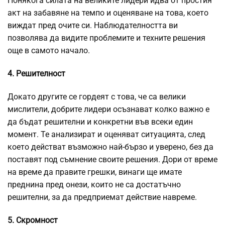
Понякога силата на великите лидери идва от простия
акт на забавяне на темпо и оценяване на това, което
виждат пред очите си. Наблюдателността ви
позволява да видите проблемите и техните решения
още в самото начало.
4. Решителност
Докато другите се гордеят с това, че са велики
мислители, добрите лидери осъзнават колко важно е
да бъдат решителни и конкретни във всеки един
момент. Те анализират и оценяват ситуацията, след
което действат възможно най-бързо и уверено, без да
поставят под съмнение своите решения. Дори от време
на време да правите грешки, винаги ще имате
преднина пред онези, които не са достатъчно
решителни, за да предприемат действие навреме.
5. Скромност