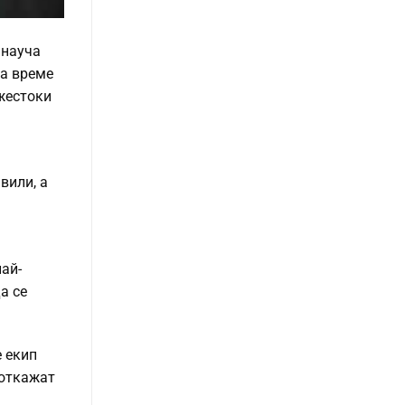
 науча
ва време
 жестоки
вили, а
ай-
а се
е екип
 откажат