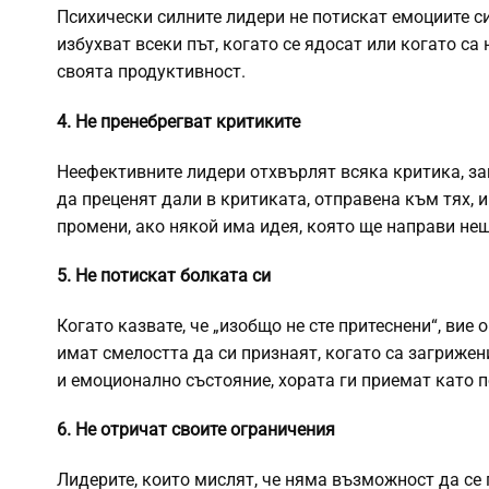
Психически силните лидери не потискат емоциите си
избухват всеки път, когато се ядосат или когато са 
своята продуктивност.
4. Не пренебрегват критиките
Неефективните лидери отхвърлят всяка критика, з
да преценят дали в критиката, отправена към тях, 
промени, ако някой има идея, която ще направи нещ
5. Не потискат болката си
Когато казвате, че „изобщо не сте притеснени“, вие
имат смелостта да си признаят, когато са загрижен
и емоционално състояние, хората ги приемат като п
6. Не отричат своите ограничения
Лидерите, които мислят, че няма възможност да се п