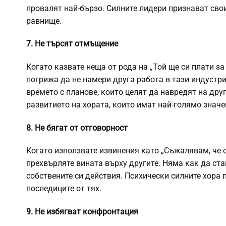
провалят най-бързо. Силните лидери признават сво
равнище.
7. Не търсят отмъщение
Когато казвате неща от рода на „Той ще си плати за
погрижа да не намери друга работа в тази индустрия
времето с планове, които целят да навредят на друг
развитието на хората, които имат най-голямо значен
8. Не бягат от отговорност
Когато използвате извинения като „Съжалявам, че с
прехвърляте вината върху другите. Няма как да ста
собствените си действия. Психически силните хора 
последиците от тях.
9. Не избягват конфронтация