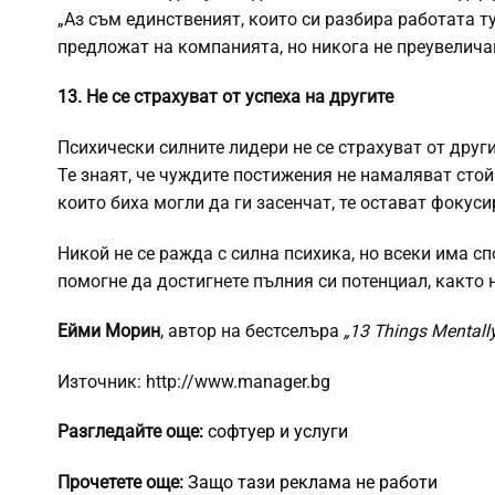
„Аз съм единственият, които си разбира работата ту
предложат на компанията, но никога не преувелича
13. Не се страхуват от успеха на другите
Психически силните лидери не се страхуват от друг
Те знаят, че чуждите постижения не намаляват стойн
които биха могли да ги засенчат, те остават фокуси
Никой не се ражда с силна психика, но всеки има с
помогне да достигнете пълния си потенциал, както 
Ейми Морин
, автор на бестселъра
„13 Things Mentally
Източник: http://www.manager.bg
Разгледайте още:
софтуер и услуги
Прочетете още:
Защо тази реклама не работи