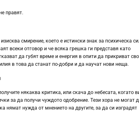
не правят.
 изисква смирение, което е истински знак за психическа си
наят всеки отговор и че всяка грешка ги представя като
казват да губят време и енергия в опити да прикриват сво
илия в това да станат по-добри и да научат нови неща.
я
получите някаква критика, или скача до небесата, когато в
сички за да получи чуждото одобрение. Тези хора не могат 
а нямат нужда от мнението на другите, за да си изградят