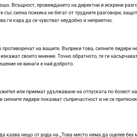
ошо. Всъщност, провеждането на директни и искрени разг
 със силна психика не бягат от трудните разговори, защот
ва ги кара да се чувстват неудобно и неприятно.
о противоречат на вашите. Въпреки това, силните лидери не
 изкажат своето мнение. Точно обратното, те ги насърчава
ешение не винаги е най-доброто.
ужител или приемат удължаване на отпуската по болест н
и силните лидери показват съпричастност и не се притесня
да казва нещо от рода на „Това място няма да оцелее без 