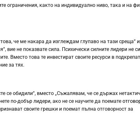
ите ограничения, както на индивидуално ниво, така и на ф
 това, че ме накара да изглеждам глупаво на тази среща“ 
“, вие не показвате сила. Психически силните лидери не си
ите. Вместо това те инвестират своите ресурси в подкрепат
ие за тях.
те се обидили“, вместо „Съжалявам, че се държах нетактич
нете по-добър лидери, ако не се научите да поемате
отгово
признават своите грешки и поемат пълна отговорност за