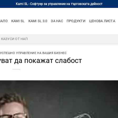
Kami SL - Софтуер за управление на търговската дейност
ЧАЛО
KAMI SL
KAMI SL 3.0
ЗА НАС
ПРОДУКТИ
ЦЕНОВА ЛИСТА
– КАЗУСИ ОТ НАП
 УСПЕШНО УПРАВЛЕНИЕ НА ВАШИЯ БИЗНЕС
хуват да покажат слабост