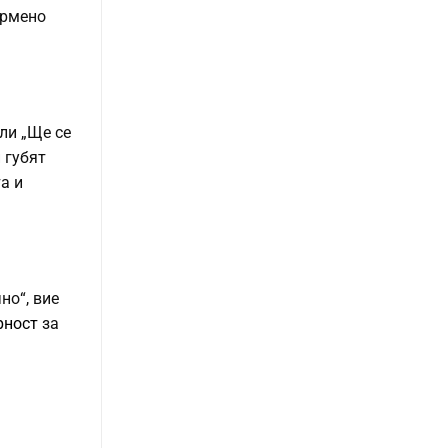
ирмено
или „Ще се
 губят
а и
но“, вие
рност
за