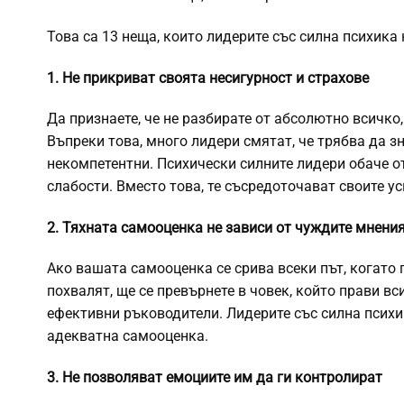
Това са 13 неща, които лидерите със силна психика 
1. Не прикриват своята несигурност и страхове
Да признаете, че не разбирате от абсолютно всичко,
Въпреки това, много лидери смятат, че трябва да з
некомпетентни. Психически силните лидери обаче от
слабости. Вместо това, те съсредоточават своите ус
2. Тяхната самооценка не зависи от чуждите мнени
Ако вашата самооценка се срива всеки път, когато 
похвалят, ще се превърнете в човек, който прави в
ефективни ръководители. Лидерите със силна психик
адекватна самооценка.
3. Не позволяват емоциите им да ги контролират