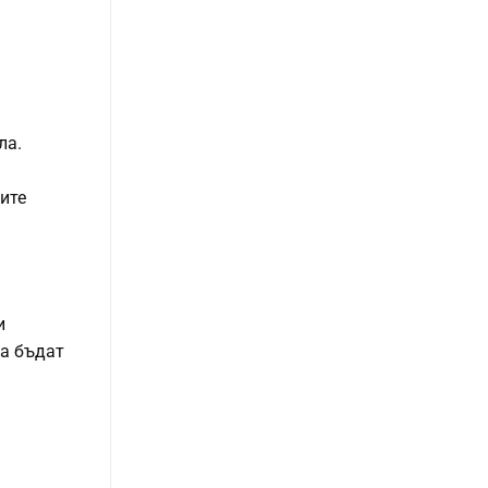
ла.
ите
и
да бъдат