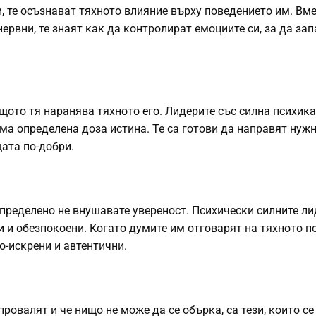
, те осъзнават тяхното влияние върху поведението им. Вм
нервни, те знаят как да контролират емоциите си, за да за
ащото тя наранява тяхното
его
. Лидерите със силна психик
има определена доза истина. Те са готови да направят нуж
ата по-добри.
 определено не внушавате увереност. Психически силните л
и и обезпокоени. Когато думите им отговарят на тяхното п
о-искрени и автентични.
ровалят и че нищо не може да се обърка, са тези, които се