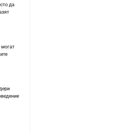
есто да
пазят
а могат
ните
идери
оведение