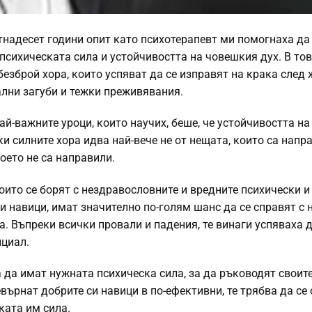
тнадесет години опит като психотерапевт ми помогнаха да
 психическата сила и устойчивостта на човешкия дух. В то
езброй хора, които успяват да се изправят на крака след
лни загуби и тежки преживявания.
ай-важните уроци, които научих, беше, че устойчивостта на
и силните хора идва най-вече не от нещата, които са напра
което не са направили.
оито се борят с нездравословните и вредните психически и
 навици, имат значително по-голям шанс да се справят с н
а. Въпреки всички провали и падения, те винаги успяваха д
нциал.
а да имат нужната психическа сила, за да ръководят своит
евърнат добрите си навици в по-ефективни, те трябва да се
ката им сила.