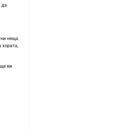
т да
тни неща.
 хората,
 ще ви