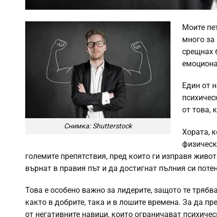
Моите пе
много за
срещнах б
емоциона
Един от н
психическ
от това, 
Снимка: Shutterstock
Хората, к
физически
големите препятствия, пред които ги изправя живот
върнат в правия път и да достигнат пълния си поте
Това е особено важно за лидерите, защото те трябв
както в добрите, така и в лошите времена. За да пр
от негативните навици, които ограничават психичес