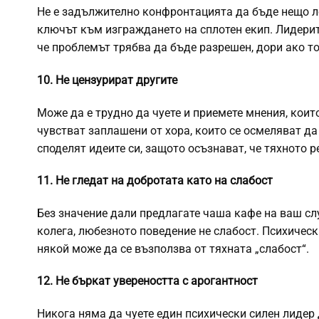
Не е задължително конфронтацията да бъде нещо л
ключът към изграждането на сплотен екип. Лидерите
че проблемът трябва да бъде разрешен, дори ако то
10. Не цензурират другите
Може да е трудно да чуете и приемете мнения, коит
чувстват заплашени от хора, които се осмеляват да
споделят идеите си, защото осъзнават, че тяхното р
11. Не гледат на добротата като на слабост
Без значение дали предлагате чаша кафе на ваш сл
колега, любезното поведение не слабост. Психическ
някой може да се възползва от тяхната „слабост“.
12. Не бъркат увереността с арогантност
Никога няма да чуете един психически силен лидер 