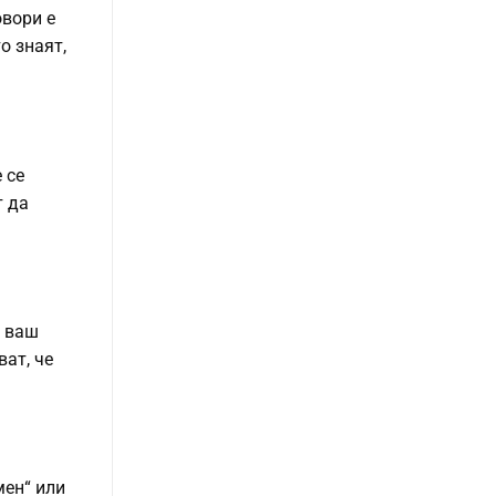
овори е
о знаят,
 се
т да
а ваш
ват, че
мен“ или