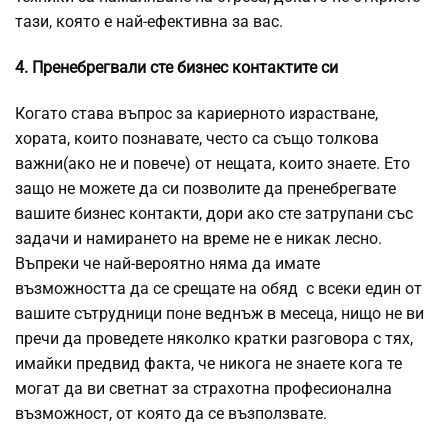
тази, която е най-ефективна за вас.
4. Пренебрегвали сте бизнес контактите си
Когато става въпрос за кариерното израстване,
хората, които познавате, често са също толкова
важни(ако не и повече) от нещата, които знаете. Ето
защо не можете да си позволите да пренебрегвате
вашите бизнес контакти, дори ако сте затрупани със
задачи и намирането на време не е никак лесно.
Въпреки че най-вероятно няма да имате
възможността да се срещате на обяд с всеки един от
вашите сътрудници поне веднъж в месеца, нищо не ви
пречи да проведете няколко кратки разговора с тях,
имайки предвид факта, че никога не знаете кога те
могат да ви светнат за страхотна професионална
възможност, от която да се възползвате.