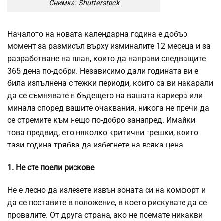
Снимка: Shutterstock
Началото на новата календарна година е добър
момент за размисъл върху изминалите 12 месеца и за
разработване на план, които да направи следващите
365 дена по-добри. Независимо дали годината ви е
била изпълнена с тежки периоди, които са ви накарали
да се съмнявате в бъдещето на вашата кариера или
минала според вашите очаквания, никога не пречи да
се стремите към нещо по-добро занапред. Имайки
това предвид, ето няколко критични грешки, които
тази година трябва да избегнете на всяка цена.
1. Не сте поели рискове
Не е лесно да излезете извън зоната си на комфорт и
да се поставите в положение, в което рискувате да се
провалите. От друга страна, ако не поемате никакви