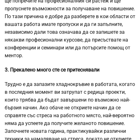
ще попречите на професионалния си растеж и ще
пропуснете възможности за получаване на повишение.
По тази причина е добре да разберете в кои области от
вашата работа имате пропуски и да ги запълните,
независимо дали това означава да се запишете за
някакви професионални курсове, да присъствате на
конференции и семинари или да потърсите помощ от
ментор.
3. Прекалено много сте се притеснявали
Трудно е да запазите хладнокръвие в работата, когато
в последния момент ви затрупат с редица проекти,
които трябва да бъдат завършени по възможно най-
бързия начин. Ако обаче не откриете начин да се
справяте със стреса на работното място, най-вероятно
няма да успеете да получите желаното повишение.
Започнете новата година, практикувайки различни
техники за намаляване на стреса, докато не откриете