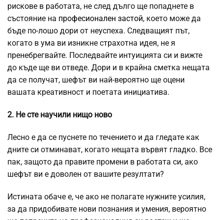
рискове в работата, не след дълго ще попаднете в
състояние на
професионален застой
, което може да
бъде по-лошо дори от неуспеха. Следващият път,
когато в ума ви изникне страхотна идея, не я
пренебрегвайте. Последвайте интуицията си и вижте
до къде ще ви отведе. Дори и в крайна сметка нещата
да се получат, шефът ви най-вероятно ще оцени
вашата креативност и поетата инициатива.
2. Не сте научили нищо ново
Лесно е да се пуснете по течението и да гледате как
дните си отминават, когато нещата вървят гладко. Все
пак, защото да правите промени в работата си, ако
шефът ви е доволен от вашите резултати?
Истината обаче е, че ако не полагате нужните усилия,
за да придобивате нови познания и умения, вероятно