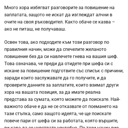
Много хора избягват разговорите за повишение на
заплатата, защото не искат да изглеждат алчни в
очите на своя ръководител. Както обаче се казва –
ако не питаш, не получаваш.
Освен това, ако подходите към този разговор по
правилния начин, може да спечелите желаното
повишение без да си навлечете гнева на вашия шеф.
Това означава, че преди да отидете при шефа си с
искане за повишение подготвите със списък с причини,
заради които заслужавате да го получите, и да
проверите данните за заплатите, които взимат други
хора на вашата позиция, за да имате реална
представа за сумата, която можете да поискате. Най-
важното обаче е да не се отказвате от поемането на
тази стъпка, само защото идеята, че ще поискате
повече пари от шефа си за работата, която вършите,
ви кара да се чувствате неудобно. По този начин вие