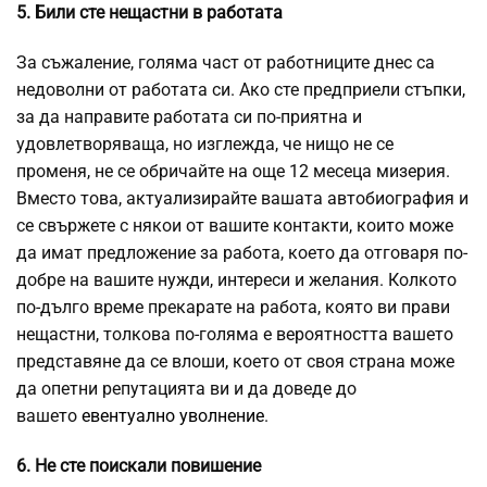
5. Били сте нещастни в работата
За съжаление, голяма част от работниците днес са
недоволни от работата си. Ако сте предприели стъпки,
за да направите работата си по-приятна и
удовлетворяваща, но изглежда, че нищо не се
променя, не се обричайте на още 12 месеца мизерия.
Вместо това, актуализирайте вашата автобиография и
се свържете с някои от вашите контакти, които може
да имат предложение за работа, което да отговаря по-
добре на вашите нужди, интереси и желания. Колкото
по-дълго време прекарате на работа, която ви прави
нещастни, толкова по-голяма е вероятността вашето
представяне да се влоши, което от своя страна може
да опетни репутацията ви и да доведе до
вашето
евентуално уволнение
.
6. Не сте поискали повишение