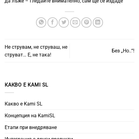
да лъже – гледайте внимателно, сам ще се издаде
Не струвам, не струваш, не
Без „Но..“!
струват… Е, не така!
КАКВО Е KAMI SL
Какво е Kami SL
Концепция на KamiSL
Етапи при внедряване