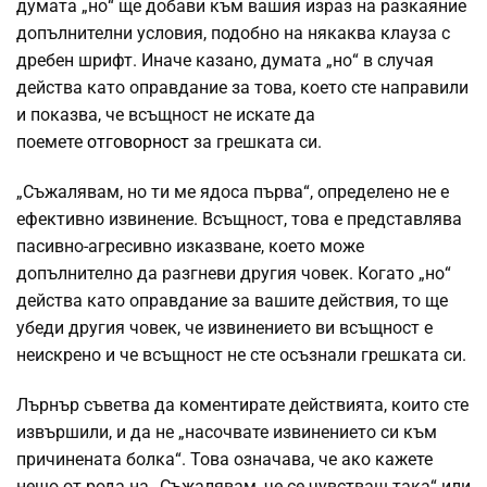
думата „но“ ще добави към вашия израз на разкаяние
допълнителни условия, подобно на някаква клауза с
дребен шрифт. Иначе казано, думата „но“ в случая
действа като оправдание за това, което сте направили
и показва, че всъщност не искате да
поемете
отговорност
за грешката си.
„Съжалявам, но ти ме ядоса първа“, определено не е
ефективно извинение. Всъщност, това е представлява
пасивно-агресивно изказване, което може
допълнително да разгневи другия човек. Когато „но“
действа като оправдание за вашите действия, то ще
убеди другия човек, че извинението ви всъщност е
неискрено и че всъщност не сте осъзнали грешката си.
Лърнър съветва да коментирате действията, които сте
извършили, и да не „насочвате извинението си към
причинената болка“. Това означава, че ако кажете
нещо от рода на „Съжалявам, че се чувстваш така“ или