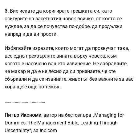
3.
Вие искате да коригирате грешката си, като
осигурите на засегнатия човек всичко, от което се
нуждае, за да се почувства по-добре, да продължи
напред и да ви прости.
Избягвайте изразите, които могат да прозвучат така,
все едно прехвърляте вината върху човека, към
когото е насочено вашето извинение. Не забравяйте,
че макар и да е не лесно да си признаете, че сте
сбъркали и да се извините, животът без важните за вас
хора ще е още по-тежък.
………………………………
Питър Икономи
, автор на бестселъра „Managing for
Dummies, The Management Bible, Leading Through
Uncertainty“, за inc.com