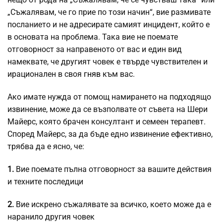
„Съжалявам, че го прие по този начин“, вие размивате
посланието и не адресирате самият инцидент, който е
в основата на проблема. Така вие не поемате
отговорност за направеното от вас и един вид
намеквате, че другият човек е твърде чувствителен и
ирационален в своя
гняв
към вас.
Ако имате нужда от помощ намирането на подходящо
извинение, може да се възполвате от съвета на Шери
Майерс, която брачен консултант и семеен терапевт.
Според Майерс, за да бъде едно извинение ефективно,
трябва да е ясно, че:
1.
Вие поемате пълна отговорност за вашите действия
и техните последици
2.
Вие искрено съжалявате за всичко, което може да е
наранило другия човек