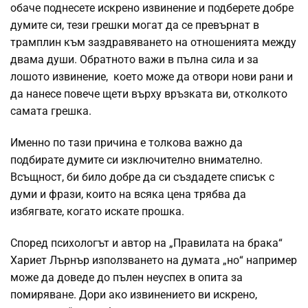
обаче поднесете искрено извинение и подберете добре
думите си, тези грешки могат да се превърнат в
трамплин към заздравяването на отношенията между
двама души. Обратното важи в пълна сила и за
лошото извинение, което може да отвори нови рани и
да нанесе повече щети върху връзката ви, отколкото
самата грешка.
Именно по тази причина е толкова важно да
подбирате думите си изключително внимателно.
Всъщност, би било добре да си създадете списък с
думи и фрази, които на всяка цена трябва да
избягвате, когато искате прошка.
Според психологът и автор на „Правилата на брака“
Хариет Лърнър използването на думата „но“ например
може да доведе до пълен неуспех в опита за
помиряване. Дори ако извинението ви искрено,