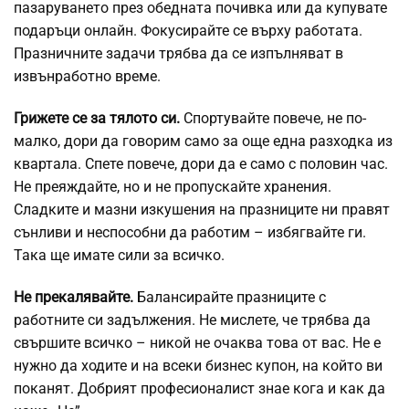
пазаруването през обедната почивка или да купувате
подаръци онлайн. Фокусирайте се върху работата.
Празничните задачи трябва да се изпълняват в
извънработно време.
Грижете се за тялото си.
Спортувайте повече, не по-
малко, дори да говорим само за още една разходка из
квартала. Спете повече, дори да е само с половин час.
Не преяждайте, но и не пропускайте хранения.
Сладките и мазни изкушения на празниците ни правят
сънливи и неспособни да работим – избягвайте ги.
Така ще имате сили за всичко.
Не прекалявайте.
Балансирайте празниците с
работните си задължения. Не мислете, че трябва да
свършите всичко – никой не очаква това от вас. Не е
нужно да ходите и на всеки бизнес купон, на който ви
поканят. Добрият професионалист знае кога и как да