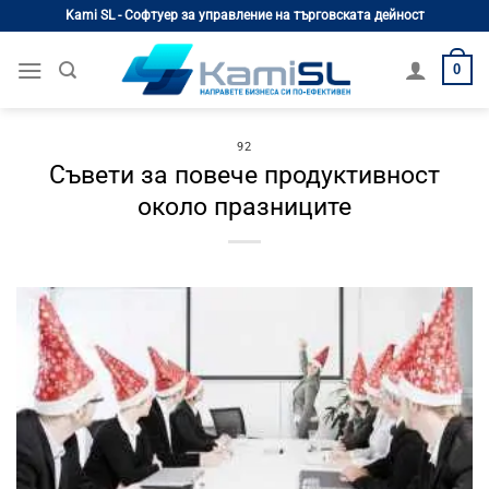
Skip
Kami SL - Софтуер за управление на търговската дейност
to
content
0
92
Съвети за повече продуктивност
около празниците