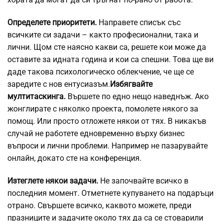
Определете приоритети.
Направете списък със
всичките си задачи – както професионални, така и
лични. Щом сте наясно какви са, решете кои може да
оставите за идната година и кои са спешни. Това ще ви
даде такова психологическо облекчение, че ще се
заредите с нов ентусиазъм.
Избягвайте
мултитаскинга.
Вършете по едно нещо наведнъж. Ако
жонглирате с няколко проекта, помолете някого за
помощ. Или просто отложете някои от тях. В никакъв
случай не работете едновременно върху бизнес
въпроси и лични проблеми. Например не пазарувайте
онлайн, докато сте на конференция.
Изтеглете някои задачи.
Не започвайте всичко в
последния момент. Отметнете купуването на подаръци
отрано. Свършете всичко, каквото можете, преди
празниците и задачите около тях да са се стоварили