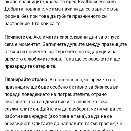
около празниците, казва тя пред RealBusiness.com.
Добрата новина е, че има начини да се върнете във
форма, без при това да губите празничното си
настроение. Ето кои са те.
Починете си.
Ако имате неизползвани дни за отпуск,
сега е моментът. Запълнете дупките между празниците
с тях и ги посветете на търсенето на подаръци и на
времето с любимите хора. Така ще се освежите и ще
презаредите батериите.
Планирайте отрано.
Ако сте наясно, че времето по
празниците ще бъде особено активно за бизнеса ви
поради поведението на потребителите, отрано
съставете план за действие и го споделете със
служителите си. Дайте им да разберат, че няма да се
работи извънредно (ако това е така), за да не се
обезсърчат. Опитайте да направите такъв график, че
хората да могат да си тръгнат по-рано от работа.