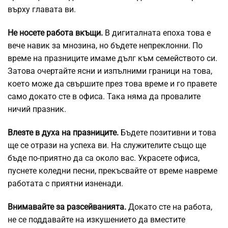
върху главата ви.
Не носете работа вкъщи.
В дигиталната епоха това е
вече навик за мнозина, но бъдете непреклонни. По
време на празниците имаме дълг към семейството си.
Затова очертайте ясни и изпълними граници на това,
което може да свършите през това време и го правете
само докато сте в офиса. Така няма да провалите
ничий празник.
Влезте в духа на празниците.
Бъдете позитивни и това
ще се отрази на успеха ви. На служителите също ще
бъде по-приятно да са около вас. Украсете офиса,
пуснете коледни песни, прекъсвайте от време навреме
работата с приятни изненади.
Внимавайте за разсейванията.
Докато сте на работа,
не се поддавайте на изкушението да вместите