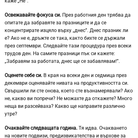
каже „Не”.
Освежавайте фокуса си.
През работния ден трябва да
опитате да забравяте за празниците и да се
концентрирате изцяло върху „днес”. Днес празник ли
е? Ако не е, дръжте се така, както бихте се държали
през септември. Следвайте тази процедура през всеки
трудов ден. На самите празници пък си кажете:
„Забравям за работата, днес ще се забавлявам!”.
Оценете себе си.
В края на всеки ден и седмица през
декември оценявайте нивата на продуктивността си.
Свършили ли сте онова, което сте възнамерявали? Ако
не, какво ви попречи? Не можахте да откажете? Много
неща ви разсейваха? Какво ще направите различно
утре?
Очаквайте следващата година.
Тя идва. Очакването
на новите подвизи, предизвикателства и върхове за