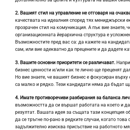
2. Вашият стил на управление не отговаря на очакв
качествата на идеалния според тях мениджърски ек
прозрачен стил на комуникация. А пък вие знаете,
организационната йерархична структура е усложнен
Възможностите пред вас са: да кажете на кандидат
сам, или вие адекватно да прецените и да дадете ка
3. Вашите основни приоритети се различават.
Наприм
бизнес ценности и/или как те лично ще преценят да
Но вие знаете, че вашият бизнес е фокусиран върх
са малко и рядко. Тези кандидати няма да бъдат щ
4. Имате противоречиви разбирания за баланса лич
възможността да си вършат работата на което и да е
резултат. Вашата идея за същата тази концепция о
да се тръгне по-рано в редките случаи, когато това
задължително изисква присъствие на работното мяс