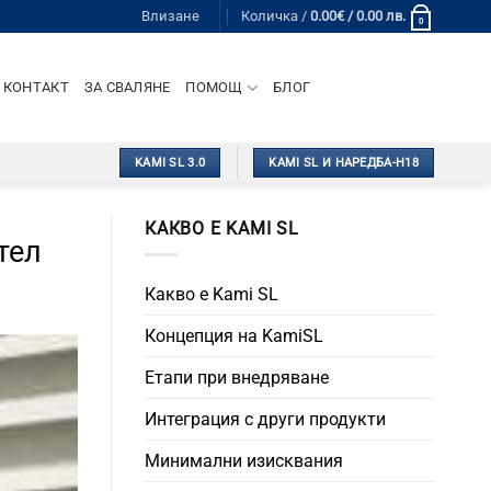
Влизане
Количка /
0.00
€
/ 0.00 лв.
0
КОНТАКТ
ЗА СВАЛЯНЕ
ПОМОЩ
БЛОГ
KAMI SL 3.0
KAMI SL И НАРЕДБА-Н18
КАКВО Е KAMI SL
тел
Какво е Kami SL
Концепция на KamiSL
Етапи при внедряване
Интеграция с други продукти
Минимални изисквания