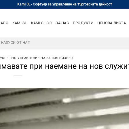
Kami SL - Софтуер за управление на търговската дейност
ЧАЛО
KAMI SL
KAMI SL 3.0
ЗА НАС
ПРОДУКТИ
ЦЕНОВА ЛИСТА
– КАЗУСИ ОТ НАП
 УСПЕШНО УПРАВЛЕНИЕ НА ВАШИЯ БИЗНЕС
имавате при наемане на нов служи