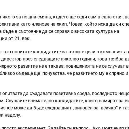
 някого за нощна смяна, където ще седи сам в една стая, 
ективни като членове на екип. Човек, който иска да си сп
а бъде в състояние да се справя с високата култура на
ии от 21. век.
огато попитате кандидатите за техните цели в компанията 
-директор през следващите няколко години, това трябва д
риерното развитие не е такава, повишенията не се случват 
в близко бъдеще ще почувства, че развитието му е спряно и
е опитвате да създавате позитивна среда, последното нещо
зъм. Слушайте внимателно кандидатите, които намират за в
бизнес може да бъде следващият „виновен за всичко” и та
ви надолу.
 просто експеримент. Задайте си въпрос: „Ако моят екип б