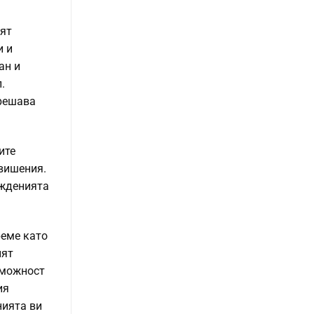
лят
и и
ан и
.
 решава
ите
овишения.
ажденията
реме като
ият
зможност
ия
нията ви