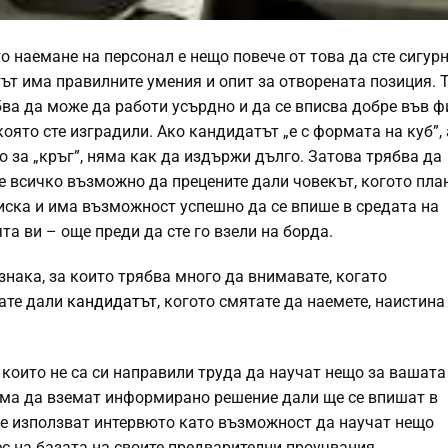
 наемане на персонал е нещо повече от това да сте сигурн
ът има правилните умения и опит за отворената позиция. 
бва да може да работи усърдно и да се вписва добре във 
която сте изградили. Ако кандидатът „е с формата на куб”, 
о за „кръг”, няма как да издържи дълго. Затова трябва да
е всичко възможно да прецените дали човекът, когото пла
 иска и има възможност успешно да се впише в средата на
а ви – още преди да сте го взели на борда.
знака, за които трябва много да внимавате, когато
ате дали
кандидатът
, когото смятате да наемете, наистина 
 които не са си направили труда да научат нещо за вашата
няма да вземат информирано решение дали ще се впишат в
е използват интервюто като възможност да научат нещо
с на базата на своите предварителни проучвания.