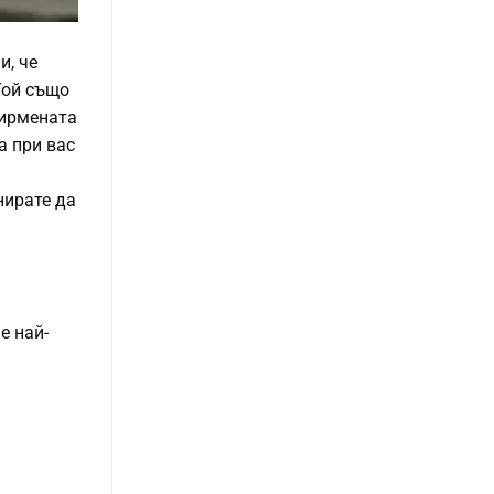
и, че
Той също
фирмената
а при вас
нирате да
е най-