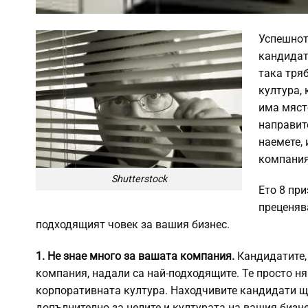
Успешното
кандидат
така тря
култура, 
има мяст
направит
наемете,
компаният
Shutterstock
Ето 8 при
преценяв
подходящият човек за вашия бизнес.
1. Не знае много за вашата компания.
Кандидатите,
компания, надали са най-подходящите. Те просто 
корпоративната култура. Находчивите кандидати щ
допълнително за целите и културата на вашия бизне