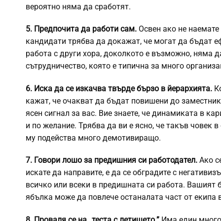
вероятно няма да сработят.
5. Предпочита да работи сам.
Освен ако не наемате
кандидати трябва да докажат, че могат да бъдат еф
работа с други хора, доколкото е възможно, няма д
сътрудничество, която е типична за много организац
6. Иска да се изкачва твърде бързо в йерархията.
К
кажат, че очакват да бъдат повишени до заместник
ясен сигнал за вас. Вие знаете, че динамиката в ка
и по желание. Трябва да ви е ясно, че такъв човек 
му подейства много демотивиращо.
7. Говори лошо за предишния си работодател.
Ако с
искате да направите, е да се обградите с негативи
всичко или всеки в предишната си работа. Вашият 
ябълка може да повлече останалата част от екипа 
8. Проваля се на „теста с летището.”
Има един много