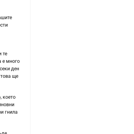
вашите
ести
и те
а е много
всеки ден
 това ще
, което
иновни
зи гнила
ъде