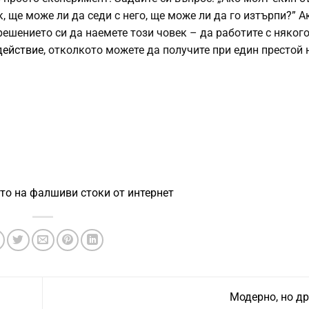
, ще може ли да седи с него, ще може ли да го изтърпи?” А
решението си да наемете този човек – да работите с няког
действие
, отколкото можете да получите при един престой 
ето на фалшиви стоки от интернет
Модерно, но д