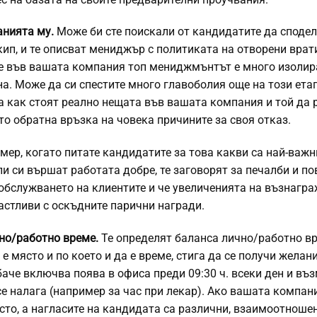
анията му.
Може би сте поискали от кандидатите да споде
ип, и те описват мениджър с политиката на отворени врат
 че във вашата компания топ мениджмънтът е много изолир
а. Може да си спестите много главоболия още на този етап
а как стоят реално нещата във вашата компания и той да
то обратна връзка на човека причините за своя отказ.
ер, когато питате кандидатите за това какви са най-важн
ли си вършат работата добре, те заговорят за печалби и п
у обслужването на клиентите и че увеличенията на възнагр
астливи с оскъдните парични награди.
но/работно време.
Те определят баланса лично/работно в
 място и по което и да е време, стига да се получи желан
баче включва поява в офиса преди 09:30 ч. всеки ден и въ
 се налага (например за час при лекар). Ако вашата компан
то, а нагласите на кандидата са различни, взаимоотноше