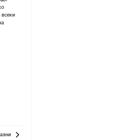
ко
о всеки
на
разни