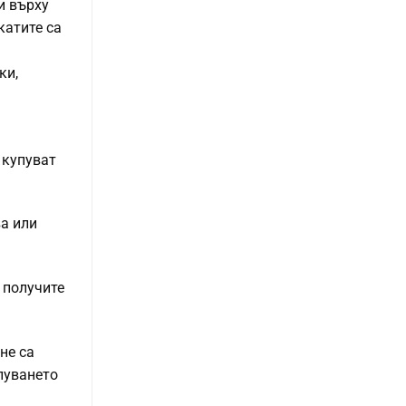
и върху
катите са
ки,
 купуват
ва или
 получите
не са
упуването