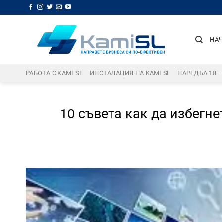
Skip
to
content
НА
РАБОТА С KAMI SL
ИНСТАЛАЦИЯ НА KAMI SL
НАРЕДБА 18 
10 съвета как да избегн