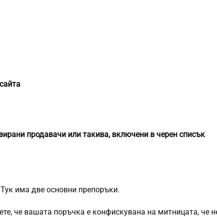
 сайта
зирани продавачи или такива, включени в черен списък
 Тук има две основни препоръки.
те, че вашата поръчка е конфискувана на митницата, че н