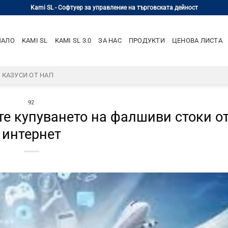
Kami SL - Софтуер за управление на търговската дейност
ЧАЛО
KAMI SL
KAMI SL 3.0
ЗА НАС
ПРОДУКТИ
ЦЕНОВА ЛИСТА
– КАЗУСИ ОТ НАП
92
ете купуването на фалшиви стоки о
интернет