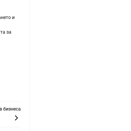
ането и
та за
в бизнеса