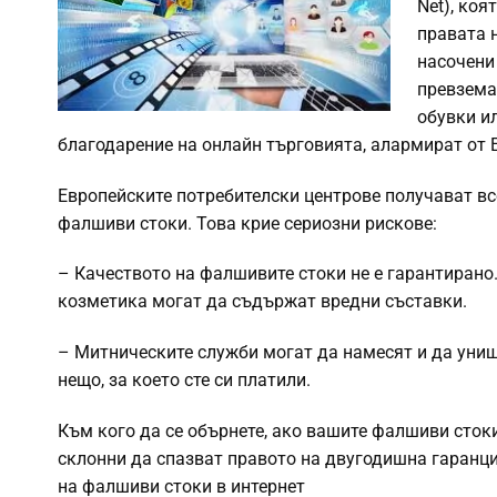
Net), ко
правата 
насочени 
превземат
обувки ил
благодарение на онлайн търговията, алармират от E
Европейските потребителски центрове получават вс
фалшиви стоки. Това крие сериозни рискове:
– Качеството на фалшивите стоки не е гарантирано.
козметика могат да съдържат вредни съставки.
– Митническите служби могат да намесят и да уни
нещо, за което сте си платили.
Към кого да се обърнете, ако вашите фалшиви сток
склонни да спазват правото на двугодишна гаранция
на фалшиви стоки в интернет