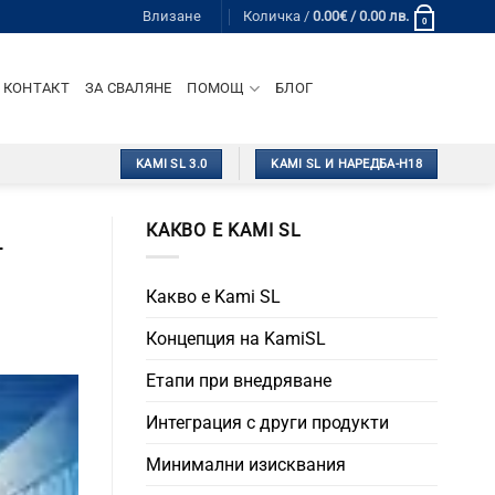
Влизане
Количка /
0.00
€
/ 0.00 лв.
0
КОНТАКТ
ЗА СВАЛЯНЕ
ПОМОЩ
БЛОГ
KAMI SL 3.0
KAMI SL И НАРЕДБА-Н18
КАКВО Е KAMI SL
т
Какво е Kami SL
Концепция на KamiSL
Етапи при внедряване
Интеграция с други продукти
Минимални изисквания