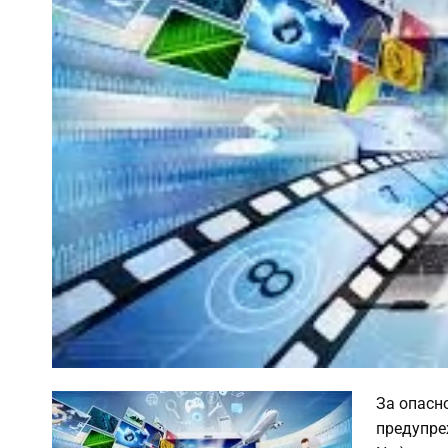
За опасн
предупре