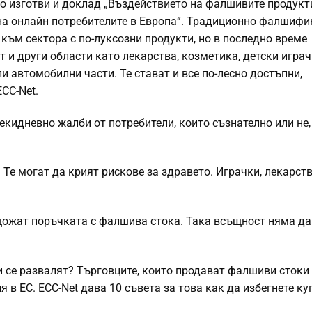
ято изготви и доклад „Въздействието на фалшивите продукт
на онлайн потребителите в Европа“. Традиционно фалшифи
към сектора с по-луксозни продукти, но в последно време
 и други области като лекарства, козметика, детски играч
и автомобилни части. Те стават и все по-лесно достъпни,
CC-Net.
екидневно жалби от потребители, които съзнателно или не,
 Те могат да крият рискове за здравето. Играчки, лекарст
щожат поръчката с фалшива стока. Така всъщност няма да
и се развалят? Търговците, които продават фалшиви стоки 
 в ЕС. ECC-Net дава 10 съвета за това как да избегнете к