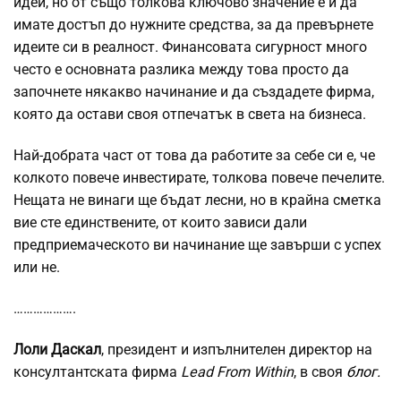
идеи, но от също толкова ключово значение е и да
имате достъп до нужните средства, за да превърнете
идеите си в реалност. Финансовата сигурност много
често е основната разлика между това просто да
започнете някакво начинание и да създадете фирма,
която да остави своя отпечатък в света на бизнеса.
Най-добрата част от това да работите за себе си е, че
колкото повече инвестирате, толкова повече печелите.
Нещата не винаги ще бъдат лесни, но в крайна сметка
вие сте единствените, от които зависи дали
предприемаческото ви начинание ще завърши с успех
или не.
……………….
Лоли Даскал
, президент и изпълнителен директор на
консултантската фирма
Lead From Within
, в своя
блог.