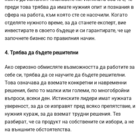
преди това трябва да имате нужния опит и познания в
сфера на работа, към която сте се насочили. Когато
отделяте нужното време, за да станете експерт, вие
инвестирате в своето бъдеще и си гарантирате, че ще
започнете бизнес по правилния начин.
4. Трябва да бъдете решителни
Ако сериозно обмисляте възможността да работите за
себе си, трябва да се научите да бъдете решителни.
Това означава да вземате
конкретни
и навременни
решения, било то малки или големи, по многобройни
въпроси, всеки ден. Истинските лидери имат нужната
увереност, за да се изправят пред всяко препятствие, и
нужния кураж, за да вземат трудни решения. Тез
разбират, че са продукт на собствените си избори, а не
на външните обстоятелства.