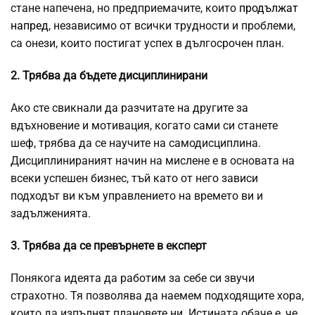
стане напечена, но предприемачите, които
продължат
напред
, независимо от всички трудности и проблеми,
са онези, които постигат успех в дългосрочен план.
2. Трябва да бъдете дисциплинирани
Ако сте свикнали да разчитате на другите за
вдъхновение и мотивация, когато сами си станете
шеф, трябва да се научите на самодисциплина.
Дисциплинираният начин на мислене е в основата на
всеки успешен бизнес, тъй като от него зависи
подходът ви към управлението на времето ви и
задълженията.
3. Трябва да се превърнете в експерт
Понякога идеята да работим за себе си звучи
страхотно. Тя позволява да наемем подходящите хора,
които да изпълнят плановете ни. Истината обаче е, че