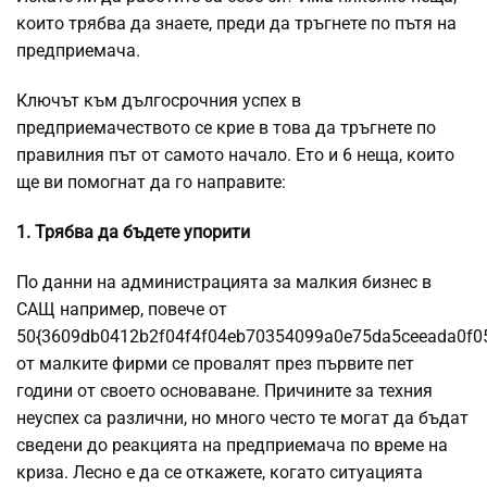
които трябва да знаете, преди да тръгнете по пътя на
предприемача.
Ключът към дългосрочния успех в
предприемачеството се крие в това да тръгнете по
правилния път от самото начало. Ето и 6 неща, които
ще ви помогнат да го направите:
1. Трябва да бъдете упорити
По данни на администрацията за малкия бизнес в
САЩ например, повече от
50{3609db0412b2f04f4f04eb70354099a0e75da5ceeada0f0
от малките фирми се провалят през първите пет
години от своето основаване. Причините за техния
неуспех са различни, но много често те могат да бъдат
сведени до реакцията на предприемача по време на
криза. Лесно е да се откажете, когато ситуацията