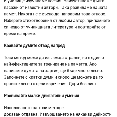
В училище изучаваме поезия. Наизустяваме дълги
пасажи от известни автори. Така развиваме нашата
памет. Никога не е късно да направим това отново.
Изберете стихотворения от любим автор, припомнете
си нещо от училищната литература и повтаряйте от
време на време.
Казвайте думите отзад напред
Този метод може да изглежда странен, но е един от
най-ефективните за трениране на
паметта
. Ако
напишете думата на хартия, ще бъде много лесно.
Започнете с кратки думи и скоро ще можете да го
правите лесно с цели изречения. Дори без лист.
Развивайте малки двигателни умения
Използването на този метод е
доказан отдавна. Извършването на някакви дейности