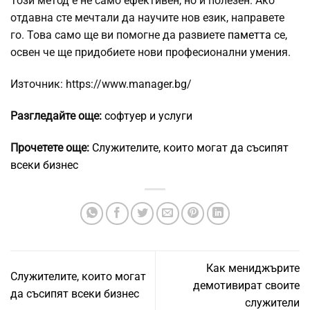
Този метод е не само ефективен, но и полезен. Ако
отдавна сте мечтали да научите нов език, направете
го. Това само ще ви помогне да развиете
паметта
се,
освен че ще придобиете нови професионални умения.
Източник: https://www.manager.bg/
Разгледайте още:
софтуер и услуги
Прочетете още:
Служителите, които могат да съсипят
всеки бизнес
Как мениджърите
Служителите, които могат
демотивират своите
да съсипят всеки бизнес
служители