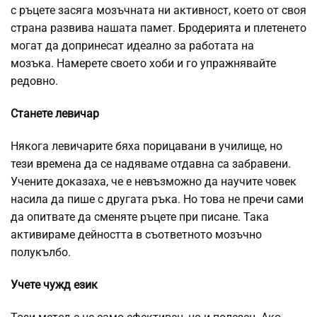
с ръцете засяга мозъчната ни активност, което от своя
страна развива нашата памет. Бродерията и плетенето
могат да допринесат идеално за работата на
мозъка. Намерете своето хоби и го упражнявайте
редовно.
Станете левичар
Някога левичарите бяха порицавани в училище, но
тези времена да се надяваме отдавна са забравени.
Учените доказаха, че е невъзможно да научите човек
насила да пише с другата ръка. Но това не пречи сами
да опитвате да сменяте ръцете при писане. Така
активираме дейността в съответното мозъчно
полукълбо.
Учете чужд език