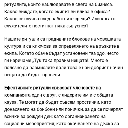
ритуалите, които наблюдавате в света на бизнеса.
Какво виждате, когато екипът ви влиза в офиса?
Какво се случва след работните срещи? Или когато
служителите постигнат някакъв успех?
Нашите ритуали са градивните блокове на човешката
култура и са ключови за определянето на връзките в
екипа. Когато обаче бъдат установени твърдо, често
ги наричаме „Тук така правим нещата!. Много е
полезно да размислите дали това е най-добрият начин
нещата да бъдат правени.
Ефективните ритуали свързват членовете на
компанията
един с друг, с лидерите им и с общата
кауза. Те могат да бъдат съвсем
простички
, като
донасянето на бонбони или понички, за да се почерпят
всички за рожден ден; като организирането на
социални мероприятия; като окачването на дъска за