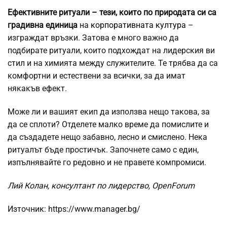
Ефективните ритуали – тези, които по природата си са
градивна единица
на
корпоративната култура
–
изграждат връзки. Затова е много важно да
подбирате ритуали, които подхождат на лидерския ви
стил и на химията между служителите. Те трябва да са
комфортни и естествени за всички, за да имат
някакъв ефект.
Може ли и вашият екип да използва нещо такова, за
да се сплоти? Отделете малко време да помислите и
да създадете нещо забавно, лесно и смислено. Нека
ритуалът бъде простичък. Започнете само с един,
изпълнявайте го редовно и не правете компромиси.
Лий Колан, консултант по лидерство,
OpenForum
Източник: https://www.manager.bg/