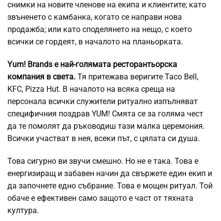
снимки на новите членове на екипа и клиентите; като
звъненето с камбанка, когато се направи нова
продажба; или като споделянето на нещо, с което
всички се гордеят, в началото на планьорката.
Yum! Brands е най-голямата ресторантьорска
компания в света.
Тя притежава веригите Taco Bell,
KFC, Pizza Hut. В началото на всяка среща на
персонала всички служители ритуално изпълняват
специфичния поздрав YUM! Смята се за голяма чест
да те помолят да ръководиш тази малка церемония.
Всички участват в нея, всеки път, с цялата си душа.
Това сигурно ви звучи смешно. Но не е така. Това е
енергизиращ и забавен начин да свържете един екип и
да започнете едно събрание. Това е мощен ритуал. Той
обаче е ефективен само защото е част от тяхната
култура.