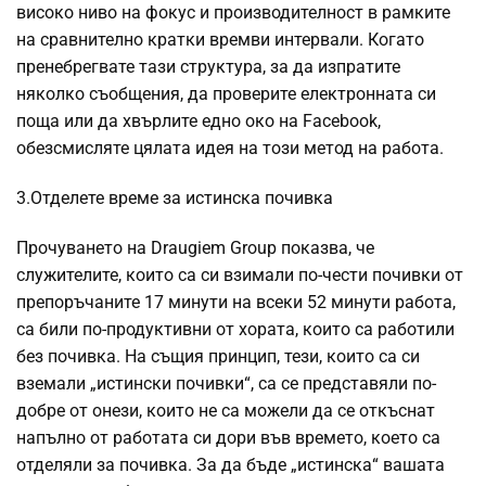
високо ниво на фокус и производителност в рамките
на сравнително кратки времви интервали. Когато
пренебрегвате тази структура, за да изпратите
няколко съобщения, да проверите електронната си
поща или да хвърлите едно око на Facebook,
обезсмисляте цялата идея на този метод на работа.
3.Отделете време за истинска почивка
Прочуването на Draugiem Group показва, че
служителите, които са си взимали по-чести почивки от
препоръчаните 17 минути на всеки 52 минути работа,
са били по-продуктивни от хората, които са работили
без почивка. На същия принцип, тези, които са си
вземали „истински почивки“, са се представяли по-
добре от онези, които не са можели да се откъснат
напълно от работата си дори във времето, което са
отделяли за почивка. За да бъде „истинска“ вашата