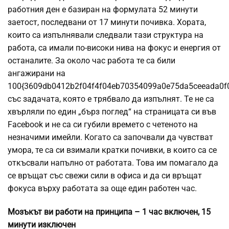
работния ден е базиран на формулата 52 минути
заетост, последвани от 17 минути почивка. Хората,
които са изпълнявали следвали тази структура на
работа, са имали по-високи нива на фокус и енергия от
останалите. За около час работа те са били
ангажирани на
100{3609db0412b2f04f4f04eb70354099a0e75da5ceeada0f
със задачата, която е трябвало да изпълнят. Те не са
хвърляли по един „бърз поглед“ на страницата си във
Facebook и не са си губили времето с четеното на
незначими имейли. Когато са започвали да чувстват
умора, те са си взимали кратки почивки, в които са се
откъсвали напълно от работата. Това им помагало да
се връщат със свежи сили в офиса и да си връщат
фокуса върху работата за още един работен час.
Мозъкът ви работи на принципа – 1 час включен, 15
минути изключен