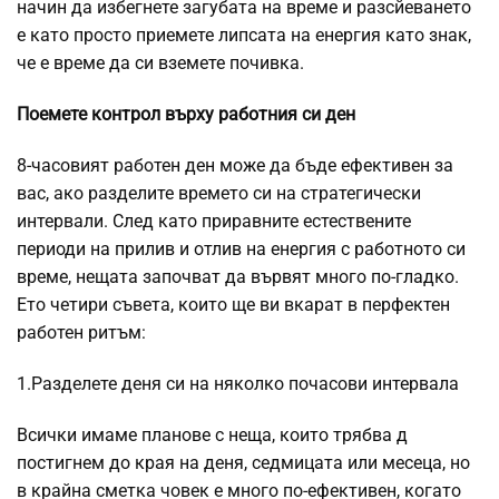
начин да избегнете загубата на време и разсйеването
е като просто приемете липсата на енергия като знак,
че е време да си вземете почивка.
Поемете контрол върху работния си ден
8-часовият работен ден може да бъде ефективен за
вас, ако разделите времето си на стратегически
интервали. След като приравните естествените
периоди на прилив и отлив на енергия с работното си
време, нещата започват да вървят много по-гладко.
Ето четири съвета, които ще ви вкарат в перфектен
работен ритъм:
1.Разделете деня си на няколко почасови интервала
Всички имаме планове с неща, които трябва д
постигнем до края на деня, седмицата или месеца, но
в крайна сметка човек е много по-ефективен, когато