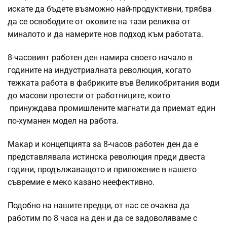
искате да бъдете възможно най-продуктивни, трябва
да се освободите от оковите на тази реликва от
миналото и да намерите нов подход към работата.
8-часовият работен ден намира своето начало в
годините на индустриалната революция, когато
тежката работа в фабриките във Великобритания води
до масови протести от работниците, които
принуждава промишлените магнати да приемат един
по-хуманен модел на работа.
Макар и концепцията за 8-часов работен ден да е
представлявала истинска революция преди двеста
години, продължаващото и приложение в нашето
съвремие е меко казано неефективно.
Подобно на нашите предци, от нас се очаква да
работим по 8 часа на ден и да се задоволяваме с