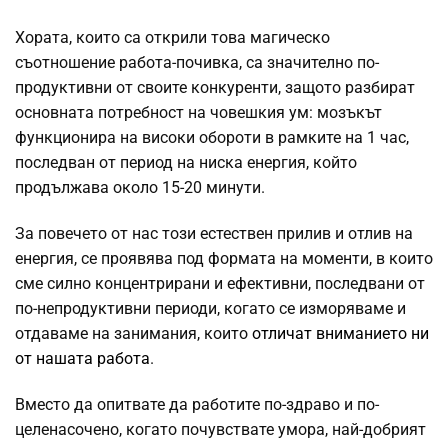
Хората, които са открили това магическо
съотношение работа-почивка, са значително по-
продуктивни от своите конкуренти, защото разбират
основната потребност на човешкия ум: мозъкът
функционира на високи обороти в рамките на 1 час,
последван от период на ниска енергия, който
продължава около 15-20 минути.
За повечето от нас този естествен прилив и отлив на
енергия, се проявява под формата на моменти, в които
сме силно концентрирани и ефективни, последвани от
по-непродуктивни периоди, когато се изморяваме и
отдаваме на занимания, които
отличат вниманието ни
от нашата работа
.
Вместо да опитвате да работите по-здраво и по-
целенасочено, когато почувствате умора, най-добрият