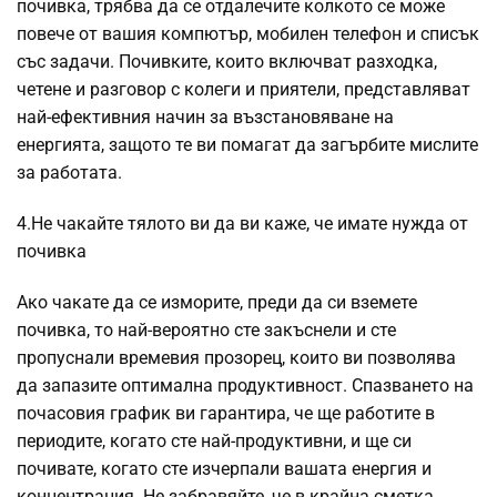
почивка, трябва да се отдалечите колкото се може
повече от вашия компютър, мобилен телефон и списък
със задачи. Почивките, които включват разходка,
четене и разговор с колеги и приятели, представляват
най-ефективния начин за възстановяване на
енергията, защото те ви помагат да загърбите мислите
за работата.
4.Не чакайте тялото ви да ви каже, че имате нужда от
почивка
Ако чакате да се изморите, преди да си вземете
почивка, то най-вероятно сте закъснели и сте
пропуснали времевия прозорец, които ви позволява
да запазите оптимална продуктивност. Спазването на
почасовия график ви гарантира, че ще работите в
периодите, когато сте най-продуктивни, и ще си
почивате, когато сте изчерпали вашата енергия и
концентрация. Не забравяйте, че в крайна сметка