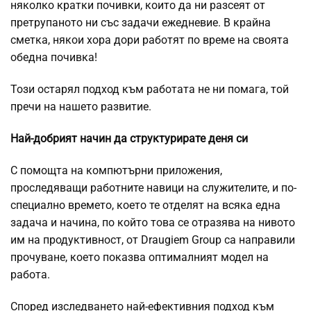
няколко кратки почивки, които да ни разсеят от
претрупаното ни със задачи ежедневие. В крайна
сметка, някои хора дори работят по време на своята
обедна почивка!
Този остарял подход към работата не ни помага, той
пречи на нашето развитие.
Най-добрият начин да структурирате деня си
С помощта на компютърни приложения,
проследяващи работните навици на служителите, и по-
специално времето, което те отделят на всяка една
задача и начина, по който това се отразява на нивото
им на продуктивност, от Draugiem Group са направили
прочуване, което показва оптималният модел на
работа.
Според изследването най-ефективния подход към