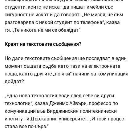
студенти, които не искат да пишат имейли със
сигурност не искат и да говорят. „Не мисля, че съм
разговаряла с някой студент по телефона“, казва
тя. „Те никога не ми се обаждат“.
Краят на текстовите съобщения?
Но дали текстовите съобщения ще последват в един
момент същата съдба като тази на електронната
поща, както другите „по-яки“ начини за комуникация
дойдат?
„Една нова технология води след себе си други
технологии“, казва Джеймс Айвъри, професор по
комуникации във Вирджинския политехнически
институт и Държавния университет. „И този процес
става все по-бърз.“