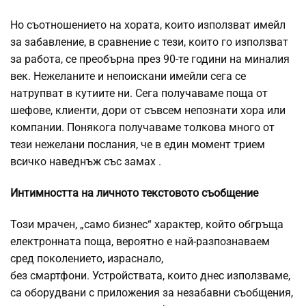
Но съотношението на хората, които използват имейл
за забавление, в сравнение с тези, които го използват
за работа, се преобърна през 90-те години на миналия
век. Нежеланите и непоискани имейли сега се
натрупват в кутиите ни. Сега получаваме поща от
шефове, клиенти, дори от съвсем непознати хора или
компании. Понякога получаваме толкова много от
тези нежелани послания, че в един момент трием
всичко наведнъж със замах .
Интимността на личното текстовото съобщение
Този мрачен, „само бизнес“ характер, който обгръща
електронната поща, вероятно е най-разпознаваем
сред поколението, израснало,
без смартфони. Устройствата, които днес използваме,
са оборудвани с приложения за незабавни съобщения,