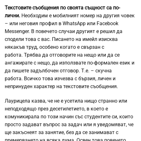
Текстовите съобщения по своята същност са по-
лични.
Необходим е мобилният номер на другия човек
– или неговия профил в WhatsApp или Facebook
Messenger. В повечето случаи другият е решил да
сподели това с вас. Писането на имейл изисква
някакъв труд, особено когато е свързан с
работа. Трябва да отговорите на нещо или да се
ангажирате с нещо, да използвате по-формален език и
да пишете задълбочен отговор. Т.е. – скучна
работа. Всичко това изчезва с бързия, личен и
непринуден характер на текстовите съобщения.
Лаурицела казва, че не е усетила нищо странно или
неподходящо през десетилетието, в което е
комуникирала по този начин със студентите си, които
просто задават въпрос за задач или я уведомяват, че
ще закъснеят за занятие, без да се занимават с
премерването на всяка дума. Освен това повечето