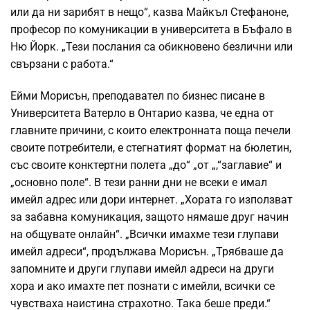
или да ни зарибят в нещо“, казва Майкъл Стефаноне,
професор по комуникации в университета в Бъфало в
Ню Йорк. „Тези послания са обикновено безлични или
свързани с работа.“
Ейми Морисън, преподавател по бизнес писане в
Университета Ватерло в Онтарио казва, че една от
главните причини, с които електронната поща печели
своите потребители, е стегнатият формат на бюлетин,
със своите конктертни полета „до“ „от „,“заглавие“ и
„основно поле“. В тези ранни дни не всеки е имал
имейл адрес или дори интернет. „Хората го използват
за забавна комуникация, защото нямаше друг начин
на общувате онлайн“. „Всички имахме тези глупави
имейл адреси“, продължава Морисън. „Трябваше да
запомните и други глупави имейл адреси на други
хора и ако имахте пет познати с имейли, всички се
чувстваха наистина страхотно. Така беше преди.“