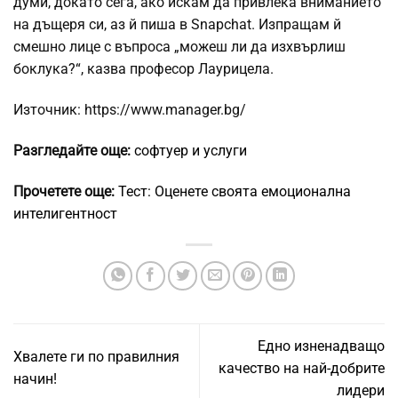
думи, докато сега, ако искам да привлека вниманието
на дъщеря си, аз й пиша в Snapchat. Изпращам й
смешно лице с въпроса „можеш ли да изхвърлиш
боклука?“, казва професор Лаурицела.
Източник: https://www.manager.bg/
Разгледайте още:
софтуер и услуги
Прочетете още:
Тест: Оценете своята емоционална
интелигентност
Едно изненадващо
Хвалете ги по правилния
качество на най-добрите
начин!
лидери