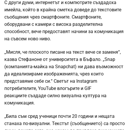
С други думи, интернетът и компютрите създадоха
имейла, който в крайна сметка доведе до текстовите
съобщения чрез смартфоните. Смартфоните,
оборудвани с камери с висока разделителна
способност, вече предоставят начини за комуникация
на съвсем ново ниво.
„Мисля, че плоското писане на текст вече се заменя“,
казва Стефаноне от университета в Бъфало. „Snap
(компанията-майка на Snapchat) ни дава възможност
да идеализираме изображенията, чрез които
представяме себе си.“ Светът на Instagram
потребителите, YouTube влогърите и GIF
реакциите създаде силно визуална култура на
комуникация.
„Била съм сред ученици почти 20 години и нещата
станаха по-визуални. Текстът (съобщението) са просто