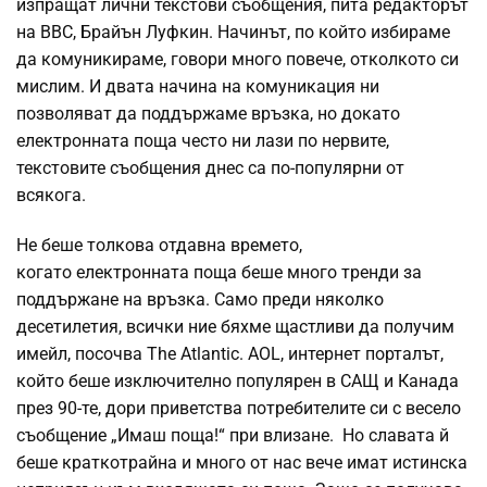
изпращат лични текстови съобщения, пита редакторът
на ВВС, Брайън Луфкин. Начинът, по който избираме
да комуникираме, говори много повече, отколкото си
мислим. И двата начина на комуникация ни
позволяват да поддържаме връзка, но докато
електронната поща често ни лази по нервите,
текстовите съобщения днес са по-популярни от
всякога.
Не беше толкова отдавна времето,
когато електронната поща беше много тренди за
поддържане на връзка. Само преди няколко
десетилетия, всички ние бяхме щастливи да получим
имейл, посочва The Atlantic. AOL, интернет порталът,
който беше изключително популярен в САЩ и Канада
през 90-те, дори приветства потребителите си с весело
съобщение „Имаш поща!“ при влизане. Но славата й
беше краткотрайна и много от нас вече имат истинска