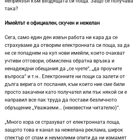
неприязън към входящата си поща. Защо се получава
така?
Имейлът е официален, скучен и нежелан
Сега, само един ден извън работа ни кара да се
страхуваме да отворим електронната си поща, за да
не се попаднем на куп нови имейли, които очакват
учтиви отговори, обмислена обратна връзка и
ненадеждни обещания да „се чуете“, „да проучите
въпроса“ и т.н.. Електронните ни пощи са залети от
дълга верига от послания, към които ние сме били
просто закачени като получател или пък някой си е
направил все пак труда да постави безличното
обръщение „Уважаеми… (неизвестни читателю)“.
„Много хора се страхуват от електронната поща,
защото това е канал за нежелана реклама, широк
спектър от спам и неумолими опити да ни измамят