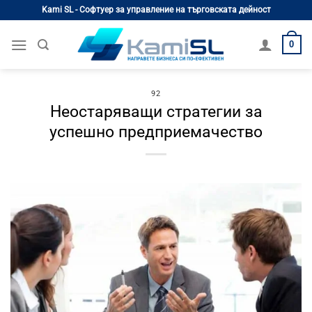
Skip
Kami SL - Софтуер за управление на търговската дейност
to
content
0
92
Неостаряващи стратегии за
успешно предприемачество