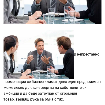
В непрестанно
променящия се бизнес климат днес един предприемач
може лесно да стане жертва на собствените си
амбиции и да бъде затрупан от огромния
товар, вървящ ръка за ръка с тях.