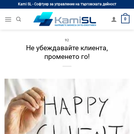
Skip
Kami SL - Софтуер за управление на търговската дейност
to
content
0
92
Не убеждавайте клиента,
променето го!