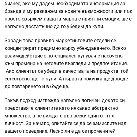
бизнес, ако му дадем необходимата информация за
бранда и му разкажем за новите възможности или пък
просто свържем нашата марка с приятни емоции, ще е
напълно достатъчно да го убедим да купи.
Заради това правило маркетинговите отдели се
концентрират предимно върху убеждаването. Всяко
взаимодействие с потенциален купувач е насочено
към промяна на неговите възгледи и предпочитания.
Ако клиентът се убеди в качествата на продукта, той,
естествено, ще го купи. А първата покупка ще доведе
до повтарянето й в бъдеще.
Такъв подход изглежда напълно логичен, докато си
представяте клиентите като някакво абстрактно
множество, а не виждате във всеки един от тях
личност. За начало, опитайте се да се замислите над
вашето поведение. Лесно ли е да се промените?