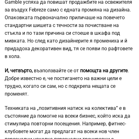
Gamble успяха да повишат продажбите на освежителя
за въздух Febreze само с едната промяна на дизайна.
Опаковката първоначално приличаше на повечето
стандартни шишета с течности за почистване на
стъкла и по тази причина си стоеше в шкафа под
мивката. Но след като дизайнерите я промениха и й
придадоха декоративен вид, тя се появи по рафтовете
в хола.
И, четвърто,
възползвайте се от
помощта на другите
.
Добре известно е, че постигането на важни цели е
трудно, когато си сам, но с подкрепа нещата се
променят.
Техниката на „позитивния натиск на колектива” е в
състояние да помогне на всеки бизнес, който иска да
стимулира повторни посещения. Например, фитнес-
клубовете могат да предлагат на всеки нов член