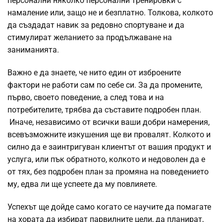
персонални няколко персонални тренировки с
намаление или, защо не и безплатно. Толкова, колкото
да създадат навик за редовно спортуване и да
стимулират желанието за продължаване на
заниманията.
Важно е да знаете, че нито един от изброените
фактори не работи сам по себе си. За да промените,
първо, своето поведение, а след това и на
потребителите, трябва да съставите подробен план.
Иначе, независимо от всички ваши добри намерения,
всевъзможните изкушения ще ви провалят. Колкото и
силно да е заинтригуван клиентът от вашия продукт и
услуга, или пък обратното, колкото и недоволен да е
от тях, без подробен план за промяна на поведението
му, едва ли ще успеете да му повлияете.
Успехът ще дойде само когато се научите да помагате
на хората да избират парвилните цели, да планират,