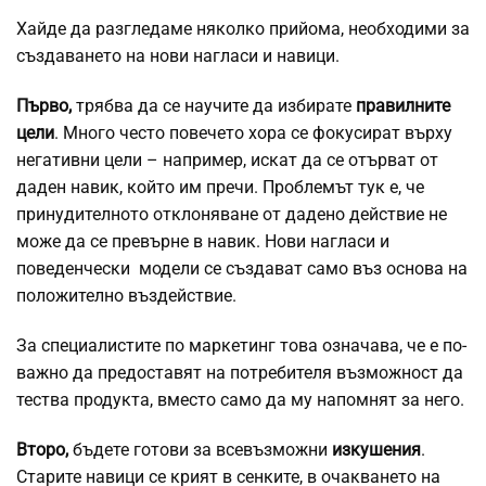
Хайде да разгледаме няколко прийома, необходими за
създаването на нови нагласи и навици.
Първо,
трябва да се научите да избирате
правилните
цели
. Много често повечето хора се фокусират върху
негативни цели – например, искат да се отърват от
даден навик, който им пречи. Проблемът тук е, че
принудителното отклоняване от дадено действие не
може да се превърне в навик. Нови нагласи и
поведенчески модели се създават само въз основа на
положително въздействие.
За специалистите по маркетинг това означава, че е по-
важно да предоставят на потребителя възможност да
тества продукта, вместо само да му напомнят за него.
Второ,
бъдете готови за всевъзможни
изкушения
.
Старите навици се крият в сенките, в очакването на