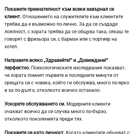
Покажете признателност към всеки завърнал се
клиент.
Отношението на служителите към клиентите
трябва да е възможно по-лично. За да се създаде
лоялност, с хората трябва да се общува така, сякаш те
говорят с фризьора си, с барман или с портиер на
хотел.
Направете всяко „Здравейте!“ и „Довиждане!“
перфектно.
Психологическите изследвания показват,
че хората помнят първите и последните минути от
срещата си с човека, който ги обслужва, много по-ярко
и за по-дълго, отколкото всичко останало.
Ускорете обслужването си.
Модерните клиенти
очакват всичко да се случва много по-бързо,
отколкото поколенията преди тях.
Покажете се като личност.
Когато клиентите общуват с