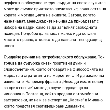
перфектно обслужване един сърдит на света служител
може да съсипе приятното впечатление, лоялността на
хората и мотивацията на екипите. Затова, когато
назначават, мениджърите не бива да прибързват с
избора на кадри, само за да запълнят свободната
позиция. По-добре да изчакат малко и да оставят
мястото празно, отколкото да назначат неподходящ
човек.
Създайте речник на потребителското обслужване.
Той
трябва да съдържа онези позитивни думи и
словосъчетания, които отговарят на философията на
марката и стратегията на маркетинга. И да изключва
излишните. Например фразата „Няма да имате повод
за притеснение“ може да звучи подходящо за
чиновник в Портланд, който продава автомобилни
застраховки, но не и за експерт на „Картие“ в Милано,
който представя сертифицирани диаманти.