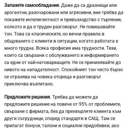
Запазете самообладание
. Даже да са дразнещи или
арогантни, разочаровани или агресивни, вие трябва да
покажете интелигентност и превъзходство с търпение,
колкото и да е труден разговорът. Не повишавайте
тон. Това са класическите, но вечни правила в
общуването с клиенти в ситуации, когато работата е
много трудна. Всяка професия има трудности. Тези,
които са свързани с обслужването и информирането
са едни от най-натоварващите. Не се принизявайте до
нивото на нападателност. Спокойният тон често бързо
се отразява на човека отсреща и разговорът
приключва възпитано.
Предложете решения
. Трябва да можете да
предложите решение на повече от 95% от проблемите,
свързани с фирмата, без да прехвърляте клиента към
други сътрудници, според стандарти в САЩ. Там се
прилагат бонуси, талони и социални придобивки, ако