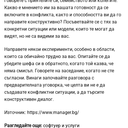
Говорете с приятелите си, семейството или колегите.
Какво е мнението им за вашата готовност да се
включите в конфликта, както и способността ви да го
направите конструктивно? Посъветвайте се с тях за
конкретни ситуации или модели, които те могат да
видят, но не са видими за вас.
Направете някои експерименти, особено в области,
които са обичайно
трудно
за вас. Опитайте се да
убедите шефа си в обратното, когато той казва, че
няма смисъл. Говорете на заседание, когато не сте
съгласни. Винаги започвайте разговора с
предварителната уговорка, че целта ви не е да
създавате конфликтни ситуации, а да търсите
конструктивен диалог.
Източник: https://www.manager.bg/
Разгледайте още:
софтуер и услуги