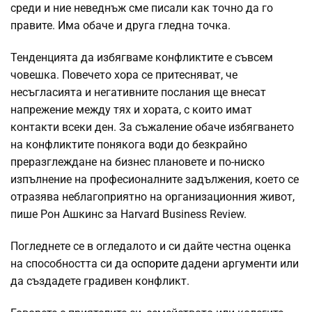
среди и ние неведнъж сме писали как точно да го
правите. Има обаче и друга гледна точка.
Тенденцията да избягваме конфликтите е съвсем
човешка. Повечето хора се притесняват, че
несъгласията и негативните послания ще внесат
напрежение между тях и хората, с които имат
контакти всеки ден. За съжаление обаче избягването
на конфликтите понякога води до безкрайно
преразглеждане на бизнес плановете и по-ниско
изпълнение на професионалните задължения, което се
отразява неблагоприятно на организационния живот,
пише Рон Ашкинс за Harvard Business Review.
Погледнете се в огледалото и си дайте честна оценка
на способността си да
оспорите
дадени аргументи или
да създадете градивен конфликт.