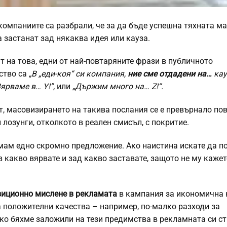
компаниите са разбрали, че за да бъде успешна тяхната ма
 застанат зад някаква идея или кауза.
т на това, едни от най-повтаряните фрази в публичното
ство са
„В „еди-коя“ си компания,
ние сме отдадени на…
кау
Вярваме в… Y!”,
или
„Държим много на… Z!“.
т, масовизирането на такива послания се е превърнало пов
лозунги, отколкото в реален смисъл, с покритие.
мам едно скромно предложение. Ако наистина искате да п
в какво вярвате и зад какво заставате, защото не му каже
зиционно мислене в рекламата
в кампания за икономична 
 положителни качества – например, по-малко разходи за
ако бяхме заложили на тези предимства в рекламната си ст