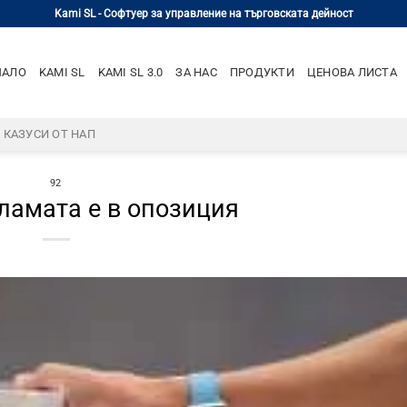
Kami SL - Софтуер за управление на търговската дейност
ЧАЛО
KAMI SL
KAMI SL 3.0
ЗА НАС
ПРОДУКТИ
ЦЕНОВА ЛИСТА
– КАЗУСИ ОТ НАП
92
ламата е в опозиция