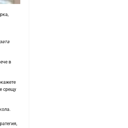
рка,
зата
ече в
окажете
те срещу
кола.
ратегия,