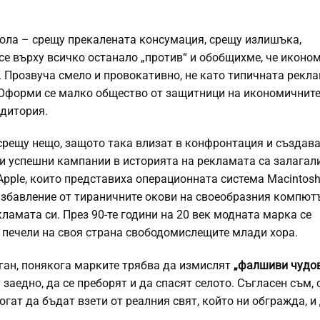
ла – срещу прекалената консумация, срещу излишъка,
е върху всичко останало „против“ и обобщихме, че иконо
. Прозвуча смело и провокативно, не като типичната рекл
 Оформи се малко общество от защитници на икономичните
удитория.
срещу нещо, защото така влизат в конфронтация и създав
е и успешни кампании в историята на рекламата са залагал
 Apple, които представиха операционната система Macintosh
избавление от тираничните окови на своеобразния компют
кламата си. През 90-те години на 20 век модната марка се
 печели на своя страна свободомислещите млади хора.
ган, понякога марките трябва да измислят
„фалшиви чудо
 заедно, да се преборят и да спасят селото. Съгласен съм, 
гат да бъдат взети от реалния свят, който ни обгражда, и 