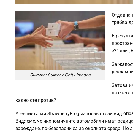
Отдавна 
трябва да
В резулта
простран
X!”,
или
„
За жалос
рекламни 
Снимка: Guliver / Getty Images
Затова и
на света 
какво сте против?
Агенцията ми StrawberryFrog използва този вид
опо
Видяхме, че икономичните автомобили имат редица
зареждане, по-безопасни са за околната среда. Но 