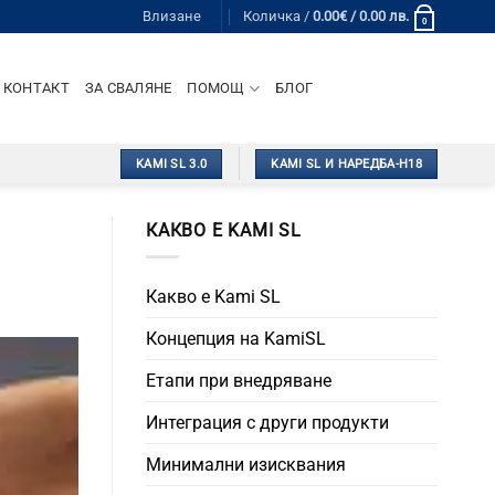
Влизане
Количка /
0.00
€
/ 0.00 лв.
0
КОНТАКТ
ЗА СВАЛЯНЕ
ПОМОЩ
БЛОГ
KAMI SL 3.0
KAMI SL И НАРЕДБА-Н18
КАКВО Е KAMI SL
Какво е Kami SL
Концепция на KamiSL
Етапи при внедряване
Интеграция с други продукти
Минимални изисквания