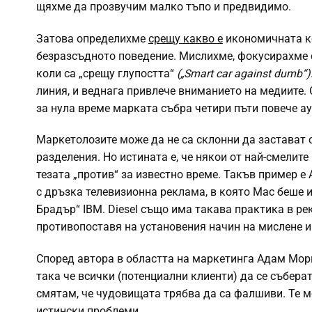
щяхме да прозвучим малко тъпо и предвидимо.
Затова определихме
срещу какво е
икономичната ко
безразсъдното поведение. Мислихме, фокусирахме с
коли са „срещу глупостта“
(„Smart car against dumb“)
линия, и веднага привлече вниманието на медиите.
за нула време марката събра четири пъти повече а
Маркетолозите може да не са склонни да застават 
разделения. Но истината е, че някои от най-смелит
тезата „против“ за известно време. Такъв пример е
с дръзка телевизионна реклама, в която Mac беше 
Брадър“ IBM. Diesel също има такава практика в ре
противопоставя на установения начин на мислене и
Според автора в областта на маркетинга Адам Мор
така че всички (потенциални клиенти) да се съберат
смятам, че чудовищата трябва да са фалшиви. Те мо
истински проблеми.