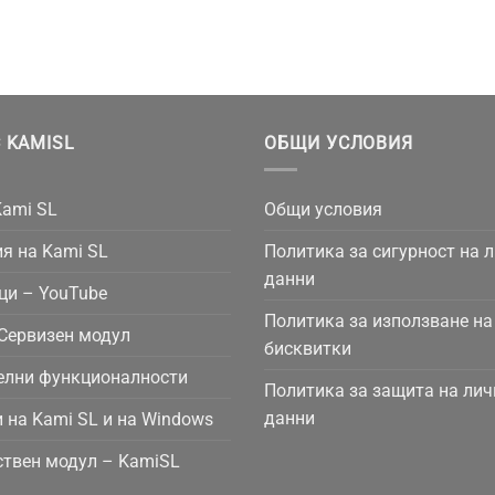
 KAMISL
ОБЩИ УСЛОВИЯ
Kami SL
Общи условия
я на Kami SL
Политика за сигурност на 
данни
ци – YouTube
Политика за използване на
Сервизен модул
бисквитки
елни функционалности
Политика за защита на лич
данни
 на Kami SL и на Windows
твен модул – KamiSL