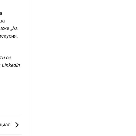
а
ва
каже „Аз
искусия,
ти се
 LinkedIn
нциал