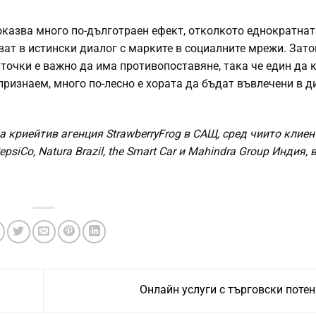
оказва много по-дълготраен ефект, отколкото еднократнат
ват в истински диалог с марките в социалните мрежи. Зато
 точки е важно да има противопоставяне, така че един да 
да признаем, много по-лесно е хората да бъдат въвлечени в д
а криейтив агенция StrawberryFrog в САЩ, сред чиито клиен
psiCo, Natura Brazil, the Smart Car и Mahindra Group Индия, в
Онлайн услуги с търговски поте