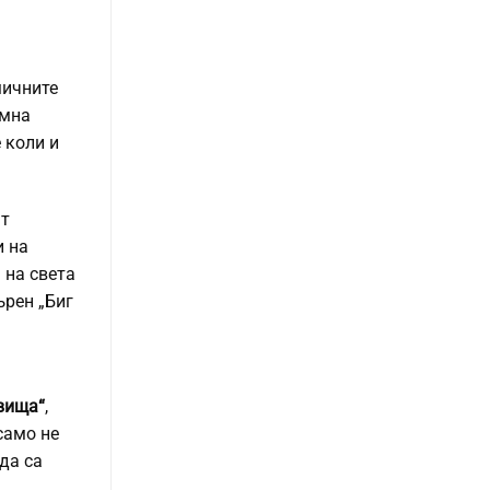
мичните
амна
 коли и
ат
и на
 на света
ърен „Биг
вища“
,
само не
да са