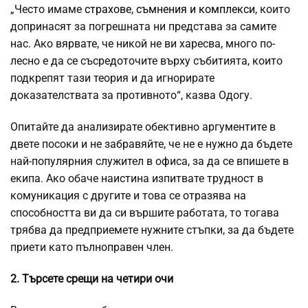
„Често имаме
страхове, съмнения и комплекси
, които
допринасят за погрешната ни представа за самите
нас. Ако вярвате, че никой не ви харесва, много по-
лесно е да се съсредоточите върху събитията, които
подкрепят тази теория и да игнорирате
доказателствата за противното“, казва Одогу.
Опитайте да анализирате обективно аргументите в
двете посоки и не забравяйте, че не е нужно да бъдете
най-популярния служител в офиса, за да се впишете в
екипа. Ако обаче наистина изпитвате трудност в
комуникация с другите и това се отразява на
способността ви да си вършите работата, то тогава
трябва да предприемете нужните стъпки, за да бъдете
приети като пълноправен член.
2. Търсете срещи на четири очи