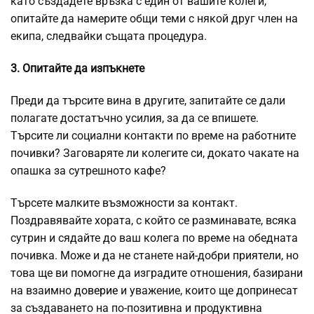
като създадете връзка с един от вашите колеги,
опитайте да намерите общи теми с някой друг член на
екипа, следвайки същата процедура.
3. Опитайте да изпъкнете
Преди да търсите вина в другите, запитайте се дали
полагате достатъчно усилия, за да се впишете.
Търсите ли социални контакти по време на работните
почивки? Заговаряте ли колегите си, докато чакате на
опашка за сутрешното кафе?
Търсете малките възможности за контакт.
Поздравявайте хората, с който се разминавате, всяка
сутрин и сядайте до ваш колега по време на обедната
почивка. Може и да не станете най-добри приятели, но
това ще ви помогне да изградите отношения, базирани
на взаимно
доверие
и уважение, които ще допринесат
за създаването на по-позитивна и продуктивна