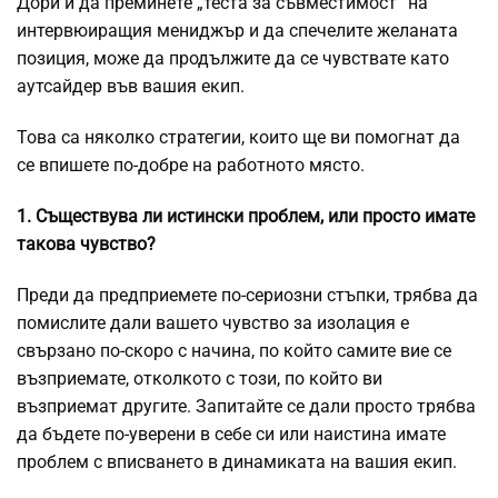
Дори и да преминете „теста за съвместимост“ на
интервюиращия мениджър и да спечелите желаната
позиция, може да продължите да се чувствате като
аутсайдер във вашия екип.
Това са няколко стратегии, които ще ви помогнат да
се впишете по-добре на работното място.
1. Съществува ли истински проблем, или просто имате
такова чувство?
Преди да предприемете по-сериозни стъпки, трябва да
помислите дали вашето чувство за изолация е
свързано по-скоро с начина, по който самите вие се
възприемате, отколкото с този, по който ви
възприемат другите. Запитайте се дали просто трябва
да бъдете по-уверени в себе си или наистина имате
проблем с вписването в динамиката на вашия екип.