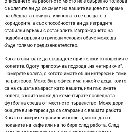
Вписването на работното място не е свързано толкова
с колегите ви да се смеят на вашите вицове по време
на обедната почивка или когато се срещате в
коридорите, а със способността ви да изградите
стабилни връзки с останалите. Изграждането на
подобни връзки в групови условия обаче може да
бъде голямо предизвикателство.
Когато опитвате да създадете приятелски отношения с
колегите, Одогу препоръчва подхода „на четири очи“.
Намерете колега, с когото имате общи интереси и теми
на разговор. Може би в офиса има някой с деца, които
са на същата възраст като вашите, или пък имате
колега, с който може да коментирате последната
футболна среща от местното първенство. Може дори
общите ви интереси да са свързани с вашата работа.
Когато намерите правилния колега, може да го
поканите на кафе или на по бира след работа. След