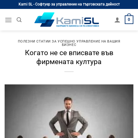
Skip
Kami SL - Софтуер за управление на търговската дейност
to
content
0
ПОЛЕЗНИ СТАТИИ ЗА УСПЕШНО УПРАВЛЕНИЕ НА ВАШИЯ
БИЗНЕС
Когато не се вписвате във
фирмената култура