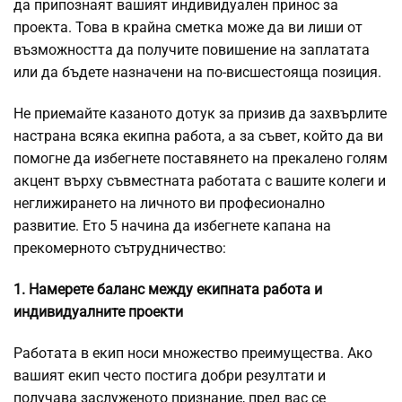
да припознаят вашият индивидуален принос за
проекта. Това в крайна сметка може да ви лиши от
възможността да получите повишение на заплатата
или да бъдете назначени на по-висшестояща позиция.
Не приемайте казаното дотук за призив да захвърлите
настрана всяка екипна работа, а за съвет, който да ви
помогне да избегнете поставянето на прекалено голям
акцент върху съвместната работата с вашите колеги и
неглижирането на личното ви професионално
развитие. Ето 5 начина да избегнете капана на
прекомерното сътрудничество:
1. Намерете баланс между екипната работа и
индивидуалните проекти
Работата в екип носи множество преимущества. Ако
вашият екип често постига добри резултати и
получава заслуженото признание, пред вас се