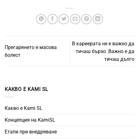
В кариерата не е важно да
Прегарянето е масова
тичаш бързо. Важно е да
болест
тичаш дълго
КАКВО Е KAMI SL
Какво е Kami SL
Концепция на KamiSL
Етапи при внедряване