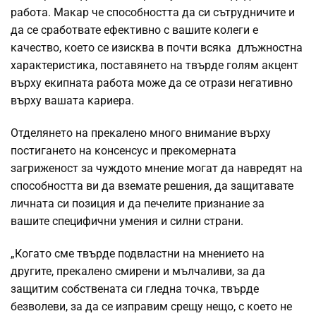
работа. Макар че способността да си сътрудничите и
да се сработвате ефективно с вашите колеги е
качество, което се изисква в почти всяка длъжностна
характеристика, поставянето на твърде голям акцент
върху екипната работа може да се отрази негативно
върху вашата кариера.
Отделянето на прекалено много внимание върху
постигането на консенсус и прекомерната
загриженост за чуждото мнение могат да навредят на
способността ви да вземате решения, да защитавате
личната си позиция и да печелите признание за
вашите специфични умения и силни страни.
„Когато сме твърде подвластни на мнението на
другите, прекалено смирени и мълчаливи, за да
защитим собствената си гледна точка, твърде
безволеви, за да се изправим срещу нещо, с което не