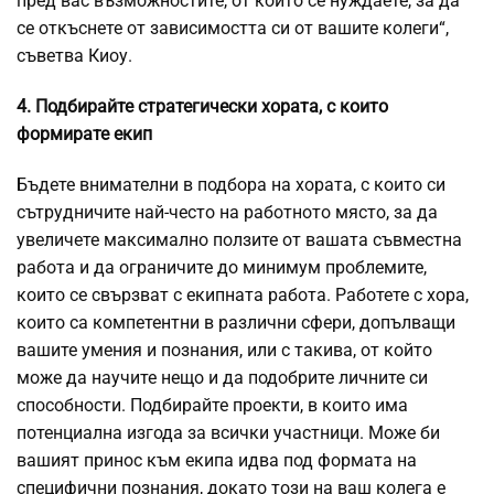
пред вас възможностите, от които се нуждаете, за да
се откъснете от зависимостта си от вашите колеги“,
съветва Киоу.
4. Подбирайте стратегически хората, с които
формирате екип
Бъдете внимателни в подбора на хората, с които си
сътрудничите най-често на работното място, за да
увеличете максимално ползите от вашата съвместна
работа и да ограничите до минимум проблемите,
които се свързват с екипната работа. Работете с хора,
които са компетентни в различни сфери, допълващи
вашите умения и познания, или с такива, от който
може да научите нещо и да подобрите личните си
способности. Подбирайте проекти, в които има
потенциална изгода за всички участници. Може би
вашият принос към екипа идва под формата на
специфични познания, докато този на ваш колега е