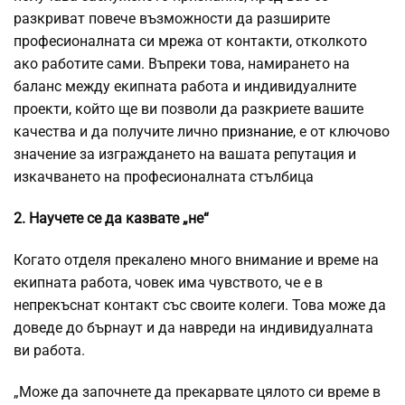
разкриват повече възможности да разширите
професионалната си мрежа от контакти, отколкото
ако работите сами. Въпреки това, намирането на
баланс между екипната работа и индивидуалните
проекти, който ще ви позволи да разкриете вашите
качества и да получите лично
признание
, е от ключово
значение за изграждането на вашата репутация и
изкачването на професионалната стълбица
2. Научете се да казвате „не“
Когато отделя прекалено много внимание и време на
екипната работа, човек има чувството, че е в
непрекъснат контакт със своите колеги. Това може да
доведе до бърнаут и да навреди на индивидуалната
ви работа.
„Може да започнете да прекарвате цялото си време в