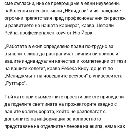
сме съгласни, ние се превръщаме в едни неуверени,
раболепни и неефективни „НЕлидери“ и изграждаме
огромни препятствия пред професионалния си растеж
и развитието на нашата кариера“, казва Шефали
Рейна, професионален коуч от Ню Йорк.
„Работата в екип определено прави по-трудно за
външните лица да разграничат личния ви принос и
вашите индивидуални качества и компетенции от тези
на вашите колеги“, казва Ребека Киоу, доцент по
„Мениджмънт на човешките ресурси“ в университета
„Рутгърс“.
Тъй като при съвместните проекти вие сте принудени
да поделите светлината на прожекторите заедно с
вашите колеги, хората, който не разполагат с
допълнителна информация за конкретното
представяне на отделните членове на екипа, няма как