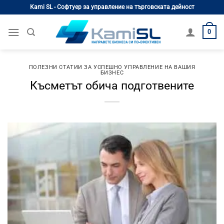
Skip
Kami SL - Софтуер за управление на търговската дейност
to
content
0
ПОЛЕЗНИ СТАТИИ ЗА УСПЕШНО УПРАВЛЕНИЕ НА ВАШИЯ
БИЗНЕС
Късметът обича подготвените