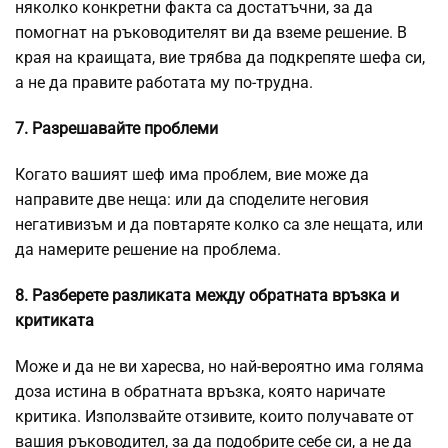
няколко конкретни факта са достатъчни, за да
помогнат на ръководителят ви да вземе решение. В
края на краищата, вие трябва да подкрепяте шефа си,
а не да правите работата му по-трудна.
7. Разрешавайте проблеми
Когато вашият шеф има проблем, вие може да
направите две неща: или да споделите неговия
негативизъм и да повтаряте колко са зле нещата, или
да намерите решение на проблема.
8. Разберете разликата между обратната връзка и
критиката
Може и да не ви харесва, но най-вероятно има голяма
доза истина в обратната връзка, която наричате
критика. Използвайте отзивите, които получавате от
вашия ръководител, за да подобрите себе си, а не да