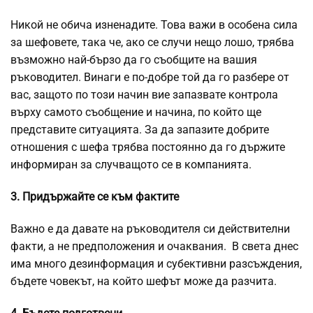
Никой не обича изненадите. Това важи в особена сила
за шефовете, така че, ако се случи нещо лошо, трябва
възможно най-бързо да го съобщите на вашия
ръководител. Винаги е по-добре той да го разбере от
вас, защото по този начин вие запазвате контрола
върху самото съобщение и начина, по който ще
представите ситуацията. За да запазите добрите
отношения с шефа трябва постоянно да го държите
информиран за случващото се в компанията.
3. Придържайте се към фактите
Важно е да давате на ръководителя си действителни
факти, а не предположения и очаквания. В света днес
има много дезинформация и субективни разсъждения,
бъдете човекът, на който шефът може да разчита.