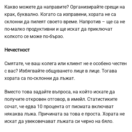
Какво можете да направите? Организирайте срещи на
крак, буквално. Когато са изправени, хората не са
склонни да пилеят своето време. Напротив – ще са не
по-малко продуктивни и ще искат да приключат
колкото се може по-бързо.
Нечестност
Смятате, че ваш колега или клиент не е особено честен
с вас? Избягвайте общуването лице в лице. Тогава
хората са по-склонни да лъжат.
Вместо това задайте въпроса, на който искате да
получите откровен отговор, в имейл. Статистиките
сочат, че едва 10 процента от писмата включват
някаква лъжа. Причината за това е проста. Хората не
искат да увековечават лъжата си черно на бяло.