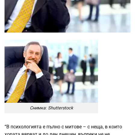
Снимка: Shutterstock
“В психологията е пълно с митове – с неща, в които
хората вярват и до ден днешен, въпреки че не