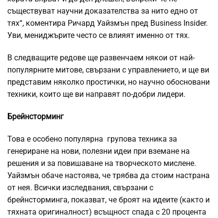
съществуват научни доказателства за нито едно от
тях“, коментира Ричард Уайзмън пред Business Insider.
Уви, мениджърите често се влияят именно от тях.
В следващите редове ще развенчаем някои от най-
популярните митове, свързани с управлението, и ще ви
представим няколко простички, но научно обосновани
техники, които ще ви направят по-добри лидери.
Брейнсторминг
Това е особено популярна групова техника за
генериране на нови, полезни идеи при вземане на
решения и за повишаване на творческото мислене.
Уайзмън обаче настоява, че трябва да стоим настрана
от нея. Всички изследвания, свързани с
брейнсторминга, показват, че броят на идеите (както и
тяхната оригиналност) всъщност спада с 20 процента