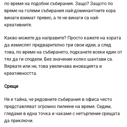
по време на подобни събирания. Защо? Защото по
време на големи събирания най-доминантните хора
винаги взимат превес, а те не винаги са най-
креативните.
Какво можете да направите? Просто кажете на хората
да измислят предварително три свои идеи, а след
това, по време на събирането, подканете всеки един от
тях да ги сподели. Без значение колко шантави са.
Вярвате или не, това увеличава иновацията и
креативността.
Срещи
Не е тайна, че редовните събирания в офиса често
представляват огромно пилеене на време. Седим,
гледаме в една точка и чакаме с нетърпение срещата
да приключи.