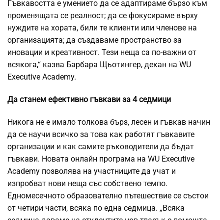
Гъвкавостта е умението да се адаптираме бързо към
променящата се реалност; да се фокусираме върху
нуждите на хората, били те клиенти или членове на
организацията; да създаваме пространство за
иновации и креативност. Тези неща са по-важни от
всякога,“ казва Барбара Щьотингер, декан на WU
Executive Academy.
Да станем ефективно гъвкави за 4 седмици
Никога не е имало толкова бърз, лесен и гъвкав начин
да се научи всичко за това как работят гъвкавите
организации и как самите ръководители да бъдат
гъвкави. Новата онлайн програма на WU Executive
Academy позволява на участниците да учат и
изпробват нови неща със собствено темпо.
Едномесечното образователно пътешествие се състои
от четири части, всяка по една седмица. „Всяка