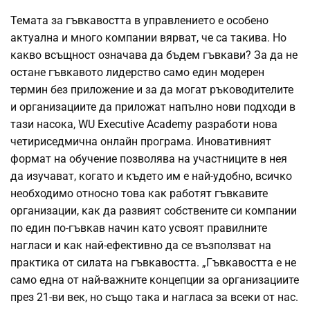
Темата за гъвкавостта в управлението е особено
актуална и много компании вярват, че са такива. Но
какво всъщност означава да бъдем гъвкави? За да не
остане гъвкавото лидерство само един модерен
термин без приложение и за да могат ръководителите
и организациите да приложат напълно нови подходи в
тази насока, WU Executive Academy разработи нова
четириседмична онлайн програма. Иновативният
формат на обучение позволява на участниците в нея
да изучават, когато и където им е най-удобно, всичко
необходимо относно това как работят гъвкавите
организации, как да развият собствените си компании
по един по-гъвкав начин като усвоят правилните
нагласи и как най-ефективно да се възползват на
практика от силата на гъвкавостта. „Гъвкавостта е не
само една от най-важните концепции за организациите
през 21-ви век, но също така и нагласа за всеки от нас.