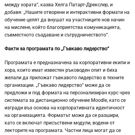
между хората“, казва Хелга Патарт-Дрекслер, и
добавя: „Нашите отворени и интерактивни формати на
обучение целят да внушат на участниците нов начин
на мислене, който благоприятства комуникацията,
съвместното създаване и сътрудничеството“.
Факти за програмата по „Гъвкаво лидерство“
Програмата е предназначена за корпоративни екипи и
хора, които имат известен ръководен опит и биха
желали да приложат гъвкавото лидерство в техните
организации. „Гъвкаво лидерство“ може да се
предложи и под формата на персонализиран курс чрез
системата за дистанционно обучение Moodle, като се
изгради въз основа на корпоративната идентичност
на организацията. Форматът може да се разшири,
като се включат присъствени модули, водени от
лекторите на програмата. Частни лица могат да се