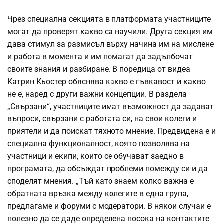
Чрез специална секцията в платформата участниците
могат да проверят какво са научили. Друга секция им
дава стимул за размисъл върху начина им на мислене
и работа в момента и им помагат да задълбочат
своите знания и разбиране. В поредица от видеа
Катрин Кьостер обяснява какво е гъвкавост и какво
не е, наред с други важни концепции. В раздела
„Свързани“, участниците имат възможност да задават
въпроси, свързани с работата си, на свои колеги и
приятели и да поискат тяхното мнение. Предвидена е и
специална функционалност, която позволява на
участници и екипи, които се обучават заедно в
програмата, да обсъждат проблеми помежду си и да
споделят мнения. „Тъй като знаем колко важна е
обратната връзка между колегите в една група,
предлагаме и форуми с модератори. В някои случаи е
полезно да се даде определена посока на контактите