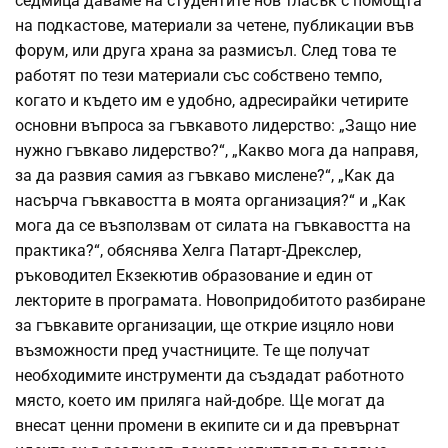
седмица даваме на студентите нов тласък с помощта
на подкастове, материали за четене, публикации във
форум, или друга храна за размисъл. След това те
работят по тези материали със собствено темпо,
когато и където им е удобно, адресирайки четирите
основни въпроса за гъвкавото лидерство: „Защо ние
нужно гъвкаво лидерство?“, „Какво мога да направя,
за да развия самия аз гъвкаво мислене?“, „Как да
насърча гъвкавостта в моята организация?“ и „Как
мога да се възползвам от силата на гъвкавостта на
практика?“, обяснява Хелга Патарт-Дрекслер,
ръководител Екзекютив образование и един от
лекторите в програмата. Новопридобитото разбиране
за гъвкавите организации, ще открие изцяло нови
възможности пред участниците. Те ще получат
необходимите инструменти да създадат работното
място, което им приляга най-добре. Ще могат да
внесат ценни промени в екипите си и да превърнат