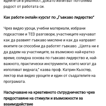
идеите си в реалност, докато изпитват по-голяма
радост от работата си.
Как работи онлайн курсът по „Гъвкаво лидерство“
Чрез видео уроци, учебни материали, избрани
подкастове и TED разговори, участниците научават
как да развият гъвкаво мислене и как да направят
екипите си способни да работят гъвкаво. „Целта ни е
да дадем на участниците, за възможно най-кратко
време, солидна основа по гъвкаво лидерство и, най-
важното, практически инструменти, които могат да
използват веднага,“ казва проф. Катрин Кьостер,
лектор във видео уроците и един от създателите на
програмата.
Насърчаване на креативното сътрудничество чрез
предоставяне на стимули и възможности за
взаимодействие