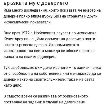
връзката му с доверието
Има много изследвания, които показват, че нивото на
доверие пряко влияе върху БВП на страната и други
икономически показатели.
Още през 1972 г. Нобеловият лауреат по икономика
Кенет Ароу пише: „Има елемент на доверие в почти
всяка търговска сделка. Икономическата
изостаналост на света може да се обясни просто с
липсата на взаимно доверие.
Тук се обръщаме към делегирането – то зависи пряко
от способността на собственика или мениджъра да се
довери както на своите служители, така и на света
като цяло.
В същото време се различава от обикновеното
поставяне на задачи: в случай на делегиране