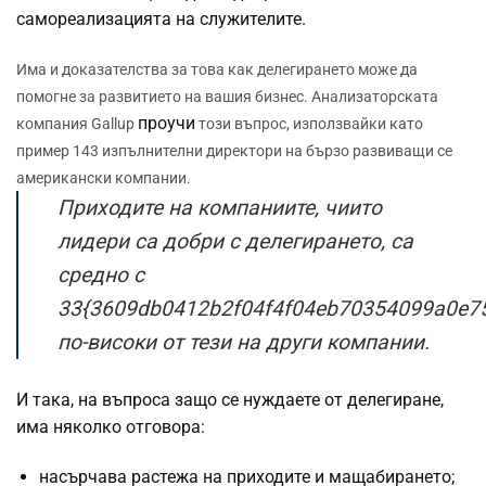
самореализацията на служителите.
Има и доказателства за това как делегирането може да
помогне за развитието на вашия бизнес. Анализаторската
проучи
компания Gallup
този въпрос, използвайки като
пример 143 изпълнителни директори на бързо развиващи се
американски компании.
Приходите на компаниите, чиито
лидери са добри с делегирането, са
средно с
33{3609db0412b2f04f4f04eb70354099a0e7
по-високи от тези на други компании.
И така, на въпроса защо се нуждаете от делегиране,
има няколко отговора:
насърчава растежа на приходите и мащабирането;