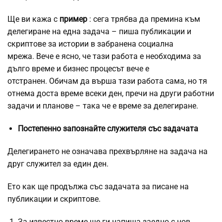
Ще ви кажа с
пример
: сега трябва да премина към
делегиране на една задача – пиша публикации и
скриптове за истории в забранена социална
мрежа. Вече е ясно, че тази работа е необходима за
дълго време и бизнес процесът вече е
отстранен. Обичам да върша тази работа сама, но тя
отнема доста време всеки ден, пречи на други работни
задачи и планове – така че е време за делегиране.
Постепенно запознайте служителя със задачата
Делегирането не означава прехвърляне на задача на
друг служител за един ден.
Ето как ще продължа със задачата за писане на
публикации и скриптове.
За известно време ще ги напиша заедно с нов