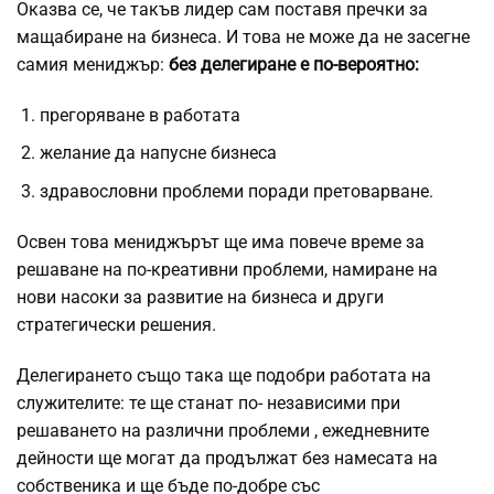
Оказва се, че такъв лидер сам
поставя пречки
за
мащабиране на бизнеса. И това не може да не засегне
самия мениджър:
без делегиране е по-вероятно:
прегоряване в работата
желание да напусне бизнеса
здравословни проблеми поради претоварване.
Освен това мениджърът ще има
повече време
за
решаване на по-креативни проблеми, намиране на
нови насоки за развитие на бизнеса и други
стратегически решения.
Делегирането също така ще подобри работата на
служителите: те ще станат по-
независими при
решаването на различни проблеми
, ежедневните
дейности ще могат да продължат без намесата на
собственика и ще бъде по-добре със