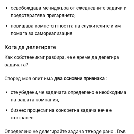
освобождава мениджъра от ежедневните задачи и
предотвратява прегарянето;
повишава компетентността на служителите и им
помага за самореализация.
Кога да делегирате
Как собственикът разбира, че е време да делегира
задачата?
Според моя опит има
два основни признака
:
сте убедени, че задачата определено е необходима
на вашата компания;
бизнес процесът на конкретна задача вече е
отстранен.
Определено не делегирайте задача
твърде рано
. Във