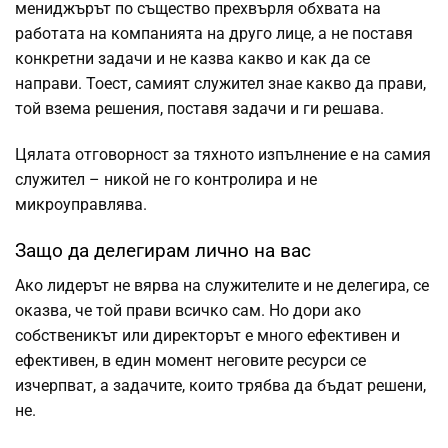
мениджърът по същество прехвърля обхвата на
работата на компанията на друго лице, а не поставя
конкретни задачи и не казва какво и как да се
направи. Тоест, самият служител знае какво да прави,
той взема решения, поставя задачи и ги решава.
Цялата отговорност за тяхното изпълнение е на самия
служител – никой не го контролира и не
микроуправлява.
Защо да делегирам лично на вас
Ако лидерът не вярва на служителите и не делегира, се
оказва, че той прави всичко сам. Но дори ако
собственикът или директорът е много ефективен и
ефективен, в един момент неговите ресурси се
изчерпват, а задачите, които трябва да бъдат решени,
не.