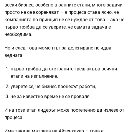
всеки бизнес, особено в ранните етапи, много задачи
просто не се вкореняват – в процеса става ясно, че
компанията по принцип не се нуждае от това. Така че
първо трябва да се уверите, че самата задача е
необходима.
Но и след това моментът за делегиране не идва
веднага:
първо трябва да отстраните грешки във всички
етапи на изпълнение,
уверете се, че бизнес процесът работи,
че за известно време не се проваля.
И на този етап лидерът може постепенно да излезе от
процеса.
Има такава матрица на Айзенхауер – това е