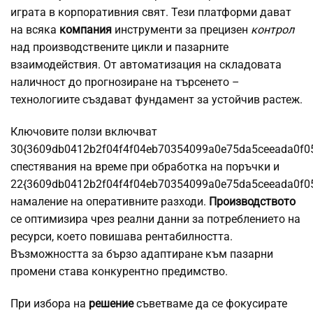
играта в корпоративния свят. Тези платформи дават
на всяка
компания
инструменти за прецизен
контрол
над производствените цикли и пазарните
взаимодействия. От автоматизация на складовата
наличност до прогнозиране на търсенето –
технологиите създават фундамент за устойчив растеж.
Ключовите ползи включват
30{3609db0412b2f04f4f04eb70354099a0e75da5ceeada0f0
спестявания на време при обработка на поръчки и
22{3609db0412b2f04f4f04eb70354099a0e75da5ceeada0f0
намаление на оперативните разходи.
Производството
се оптимизира чрез реални данни за потреблението на
ресурси, което повишава рентабилността.
Възможността за бързо адаптиране към пазарни
промени става конкурентно предимство.
При избора на
решение
съветваме да се фокусирате