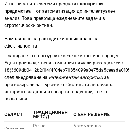
Интегрираните системи предлагат
конкретни
предимства
– от автоматизация до интелектуален
анализ. Това превръща ежедневните задачи в
стратегически активи.
Намаляване на разходите и повишаване на
ефективността
Планирането на ресурсите вече не е хаотичен процес.
Една производствена компания намали разходите си с
18{3609db0412b2f04f4f04eb70354099a0e75da5ceeada0f0
след внедряване на
интелигентни алгоритми
за
прогнозиране на търсенето. Системата анализира
исторически данни и пазарни тенденции, което
позволява:
ТРАДИЦИОНЕН
ОБЛАСТ
С ERP РЕШЕНИЕ
МЕТОД
Ръчна
Автоматично
Складови