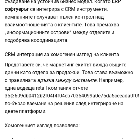
създаване на устойчив бизнес модел. Когато
ERP
софтуерът
се интегрира с CRM инструменти,
компаниите получават пълен контрол над
взаимоотношенията с клиентите. Това премахва
„информационните острови“ между отделите и
подобрява координацията.
CRM интеграция за хомогенен изглед на клиента
Представете си, че маркетинг екипът вижда същите
данни като отдела за продажби. Това става възможно
с правилната
връзка между системите
. Например,
една водеща retail компания отчете
35{3609db0412b2f04f4f04eb70354099a0e75da5ceeada0f0
по-бързо вземане на решения след интегриране на
двете платформи.
Хомогенният изглед позволява: