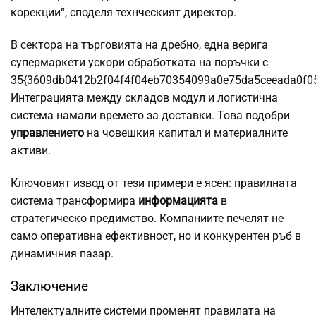
корекции“, споделя технческият директор.
В сектора на търговията на дребно, една верига
супермаркети ускори обработката на поръчки с
35{3609db0412b2f04f4f04eb70354099a0e75da5ceeada0f0
Интеграцията между складов модул и логистична
система намали времето за доставки. Това подобри
управлението
на човешкия капитал и материалните
активи.
Ключовият извод от тези примери е ясен: правилната
система трансформира
информацията
в
стратегическо предимство. Компаниите печелят не
само оперативна ефективност, но и конкурентен ръб в
динамичния пазар.
Заключение
Интелектуалните системи променят правилата на