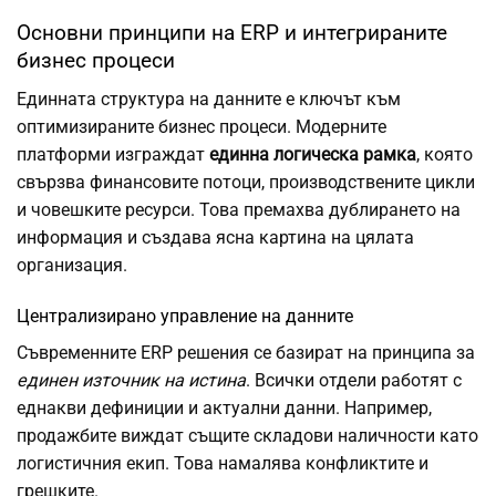
Основни принципи на ERP и интегрираните
бизнес процеси
Единната структура на данните е ключът към
оптимизираните бизнес процеси. Модерните
платформи изграждат
единна логическа рамка
, която
свързва финансовите потоци, производствените цикли
и човешките ресурси. Това премахва дублирането на
информация и създава ясна картина на цялата
организация.
Централизирано управление на данните
Съвременните ERP решения се базират на принципа за
единен източник на истина
. Всички отдели работят с
еднакви дефиниции и актуални данни. Например,
продажбите виждат същите складови наличности като
логистичния екип. Това намалява конфликтите и
грешките.