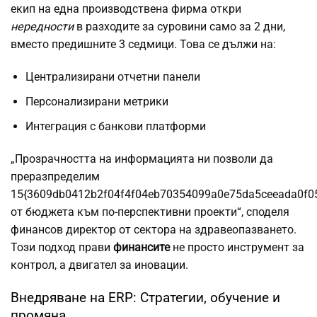
екип на една производствена фирма откри
нередности
в разходите за суровини само за 2 дни,
вместо предишните 3 седмици. Това се дължи на:
Централизирани отчетни панели
Персонализирани метрики
Интеграция с банкови платформи
„Прозрачността на информацията ни позволи да
преразпределим
15{3609db0412b2f04f4f04eb70354099a0e75da5ceeada0f0
от бюджета към по-перспективни проекти“, споделя
финансов директор от сектора на здравеопазването.
Този подход прави
финансите
не просто инструмент за
контрол, а двигател за иновации.
Внедряване на ERP: Стратегии, обучение и
промяна