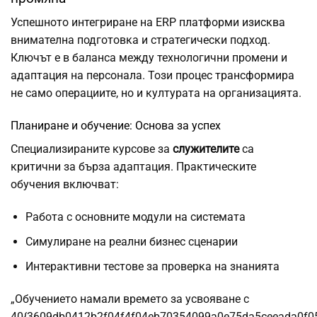
Успешното интегриране на ERP платформи изисква
внимателна подготовка и стратегически подход.
Ключът е в баланса между технологични промени и
адаптация на персонала. Този процес трансформира
не само операциите, но и културата на организацията.
Планиране и обучение: Основа за успех
Специализираните курсове за
служителите
са
критични за бърза адаптация. Практическите
обучения включват:
Работа с основните модули на системата
Симулиране на реални бизнес сценарии
Интерактивни тестове за проверка на знанията
„Обучението намали времето за усвояване с
40{3609db0412b2f04f4f04eb70354099a0e75da5ceeada0f05