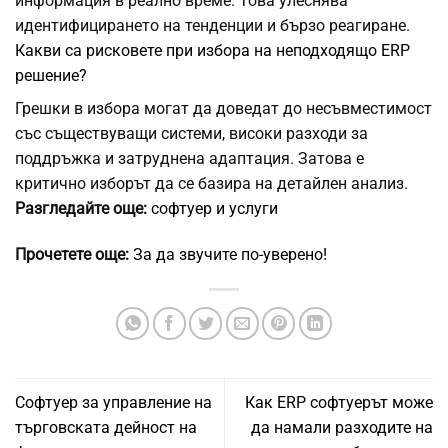
информация в реално време. Това улеснява
идентифицирането на тенденции и бързо реагиране.
Какви са рисковете при избора на неподходящо ERP
решение?
Грешки в избора могат да доведат до несъвместимост
със съществуващи системи, високи разходи за
поддръжка и затруднена адаптация. Затова е
критично изборът да се базира на детайлен анализ.
Разгледайте още:
софтуер и услуги
Прочетете още:
За да звучите по-уверено!
Софтуер за управление на
Как ERP софтуерът може
търговската дейност на
да намали разходите на