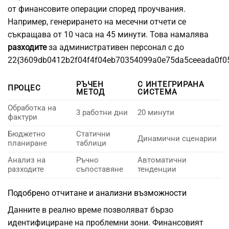
от финансовите операции според проучвания.
Например, генерирането на месечни отчети се
съкращава от 10 часа на 45 минути. Това намалява
разходите
за административен персонал с до
22{3609db0412b2f04f4f04eb70354099a0e75da5ceeada0f0
РЪЧЕН
С ИНТЕГРИРАНА
ПРОЦЕС
МЕТОД
СИСТЕМА
Обработка на
3 работни дни
20 минути
фактури
Бюджетно
Статични
Динамични сценарии
планиране
таблици
Анализ на
Ръчно
Автоматични
разходите
съпоставяне
тенденции
Подобрено отчитане и анализни възможности
Данните в реално време позволяват бързо
идентифициране на проблемни зони. Финансовият