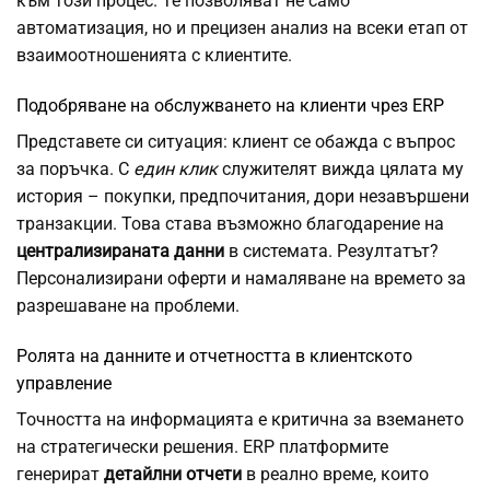
към този процес. Те позволяват не само
автоматизация, но и прецизен анализ на всеки етап от
взаимоотношенията с клиентите.
Подобряване на обслужването на клиенти чрез ERP
Представете си ситуация: клиент се обажда с въпрос
за поръчка. С
един клик
служителят вижда цялата му
история – покупки, предпочитания, дори незавършени
транзакции. Това става възможно благодарение на
централизираната данни
в системата. Резултатът?
Персонализирани оферти и намаляване на времето за
разрешаване на проблеми.
Ролята на данните и отчетността в клиентското
управление
Точността на информацията е критична за вземането
на стратегически решения. ERP платформите
генерират
детайлни отчети
в реално време, които