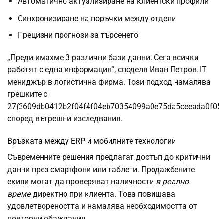
Автоматично актуализиране на клиентски профили
Синхронизиране на поръчки между отдели
Прецизни прогнози за търсенето
„Преди имахме 3 различни бази данни. Сега всички
работят с една информация“, споделя Иван Петров, IT
мениджър в логистична фирма. Този подход намалява
грешките с
27{3609db0412b2f04f4f04eb70354099a0e75da5ceeada0f0
според вътрешни изследвания.
Връзката между ERP и мобилните технологии
Съвременните решения предлагат достъп до критични
данни през смартфони или таблети. Продажбените
екипи могат да проверяват наличности
в реално
време
директно при клиента. Това повишава
удовлетвореността и намалява необходимостта от
повторни обаждания.