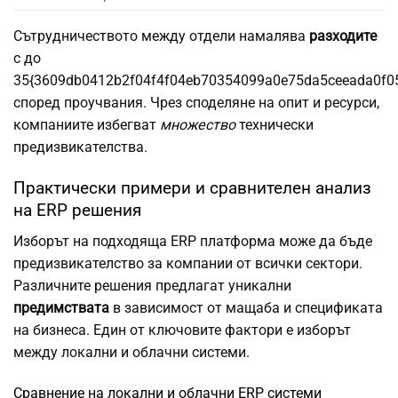
Сътрудничеството между отдели намалява
разходите
с до
35{3609db0412b2f04f4f04eb70354099a0e75da5ceeada0f0
според проучвания. Чрез споделяне на опит и ресурси,
компаниите избегват
множество
технически
предизвикателства.
Практически примери и сравнителен анализ
на ERP решения
Изборът на подходяща ERP платформа може да бъде
предизвикателство за компании от всички сектори.
Различните решения предлагат уникални
предимствата
в зависимост от мащаба и спецификата
на бизнеса. Един от ключовите фактори е изборът
между локални и облачни системи.
Сравнение на локални и облачни ERP системи