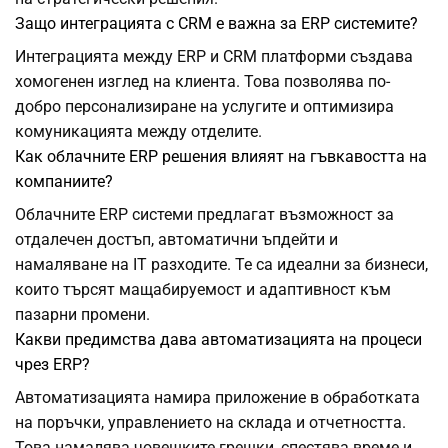
Защо интеграцията с CRM е важна за ERP системите?
Интеграцията между ERP и CRM платформи създава
хомогенен изглед на клиента. Това позволява по-
добро персонализиране на услугите и оптимизира
комуникацията между отделите.
Как облачните ERP решения влияят на гъвкавостта на
компаниите?
Облачните ERP системи предлагат възможност за
отдалечен достъп, автоматични ъпдейти и
намаляване на IT разходите. Те са идеални за бизнеси,
които търсят мащабируемост и адаптивност към
пазарни промени.
Какви предимства дава автоматизацията на процеси
чрез ERP?
Автоматизацията намира приложение в обработката
на поръчки, управлението на склада и отчетността.
Това намалява човешките грешки, спестява време и