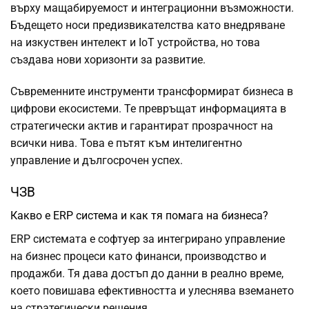
върху мащабируемост и интеграционни възможности.
Бъдещето носи предизвикателства като внедряване
на изкуствен интелект и IoT устройства, но това
създава нови хоризонти за развитие.
Съвременните инструменти трансформират бизнеса в
цифрови екосистеми. Те превръщат информацията в
стратегически актив и гарантират прозрачност на
всички нива. Това е пътят към интелигентно
управление и дългосрочен успех.
ЧЗВ
Какво е ERP система и как тя помага на бизнеса?
ERP системата е софтуер за интегрирано управление
на бизнес процеси като финанси, производство и
продажби. Тя дава достъп до данни в реално време,
което повишава ефективността и улеснява вземането
на стратегически решения.