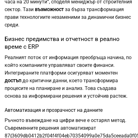
часа на 20 минути“, споделя мениджър от строителния
сектор. Тази
възможност
за бърза трансформация
прави технологиите незаменими за динамични бизнес
среди.
Бизнес предимства и отчетност в реално
време с ERP
Реалният поток от информация преобръща начина, по
който компаниите управляват своите финанси.
Интегрираните платформи осигуряват моментен
достъп
до критични данни, което трансформира
процесите на планиране и анализ. Това създава
основа за информирани решения и устойчив растеж.
Автоматизация и прозрачност на данните
Ръчното въвеждане на цифри вече е остарял метод.
Съвременните решения автоматизират
87{3609db0412b2f04f4f04eb70354099a0e75da5ceeada0f0