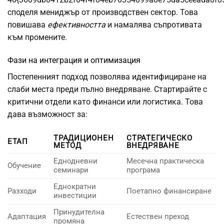
споделя мениджър от производствен сектор. Това
повишава
ефективността
и намалява съпротивата
към промените.
Фази на интеграция и оптимизация
Постепенният подход позволява идентифициране на
слаби места преди пълно внедряване. Стартирайте с
критични отдели като финанси или логистика. Това
дава възможност за:
ТРАДИЦИОНЕН
СТРАТЕГИЧЕСКО
ЕТАП
МЕТОД
ВНЕДРЯВАНЕ
Еднодневни
Месечна практическа
Обучение
семинари
програма
Еднократни
Разходи
Поетапно финансиране
инвестиции
Принудителна
Адаптация
Естествен преход
промяна