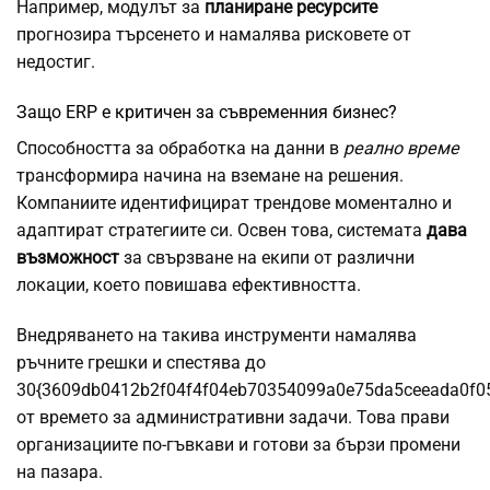
Например, модулът за
планиране ресурсите
прогнозира търсенето и намалява рисковете от
недостиг.
Защо ERP е критичен за съвременния бизнес?
Способността за обработка на данни в
реално време
трансформира начина на вземане на решения.
Компаниите идентифицират трендове моментално и
адаптират стратегиите си. Освен това, системата
дава
възможност
за свързване на екипи от различни
локации, което повишава ефективността.
Внедряването на такива инструменти намалява
ръчните грешки и спестява до
30{3609db0412b2f04f4f04eb70354099a0e75da5ceeada0f0
от времето за административни задачи. Това прави
организациите по-гъвкави и готови за бързи промени
на пазара.