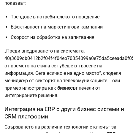
показват:
Трендове в потребителското поведение
Ефективност на маркетингови кампании
Скорост на обработка на запитвания
„Преди внедряването на системата,
40{3609db0412b2f04f4f04eb70354099a0e75da5ceeada0f0
от времето на екипа се губеше в търсене на
информация. Сега всичко е на едно място“, споделя
мениджър от секторът на телекомуникациите. Този
пример илюстрира как
бизнесът
печели от
интегрираните решения.
Интеграция на ERP с други бизнес системи и
CRM платформи
Свързването на различни технологии е ключът за