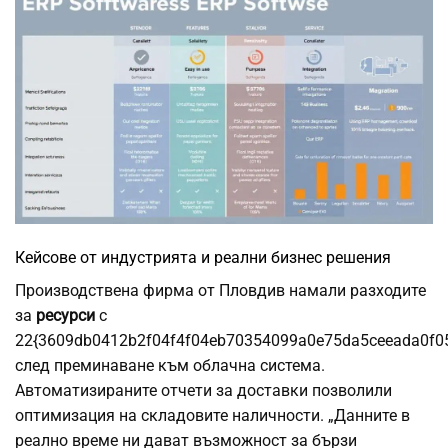
Кейсове от индустрията и реални бизнес решения
Производствена фирма от Пловдив намали разходите
за
ресурси
с
22{3609db0412b2f04f4f04eb70354099a0e75da5ceeada0f0
след преминаване към облачна система.
Автоматизираните отчети за доставки позволили
оптимизация на складовите наличности. „Данните в
реално време ни дават възможност за бързи