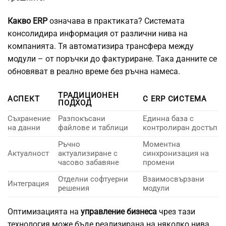
Какво ERP
означава в практиката? Системата
консолидира информация от различни нива на
компанията. Тя автоматизира трансфера между
модули – от поръчки до фактуриране. Така данните се
обновяват в реално време без ръчна намеса.
ТРАДИЦИОНЕН
АСПЕКТ
С ERP СИСТЕМА
ПОДХОД
Съхранение
Разпокъсани
Единна база с
на данни
файлове и таблици
контролиран достъп
Ръчно
Моментна
Актуалност
актуализиране с
синхронизация на
часово забавяне
промени
Отделни софтуерни
Взаимосвързани
Интеграция
решения
модули
Оптимизацията на
управление бизнеса
чрез тази
технология може бъде реализирана на няколко нива.