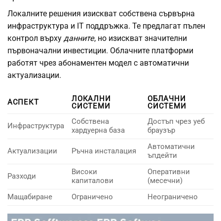
Локалните решения изискват собствена сървърна
инфраструктура и IT поддръжка. Те предлагат пълен
контрол върху
данните
, но изискват значителни
първоначални инвестиции. Облачните платформи
работят чрез абонаментен модел с автоматични
актуализации.
ЛОКАЛНИ
ОБЛАЧНИ
АСПЕКТ
СИСТЕМИ
СИСТЕМИ
Собствена
Достъп чрез уеб
Инфраструктура
хардуерна база
браузър
Автоматични
Актуализации
Ръчна инсталация
ъпдейти
Високи
Оперативни
Разходи
капиталови
(месечни)
Мащабиране
Ограничено
Неограничено