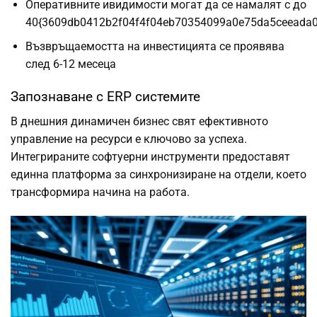
Оперативните ивидимости могат да се намалят с до
40{3609db0412b2f04f4f04eb70354099a0e75da5ceeada
Възвръщаемостта на инвестицията се проявява
след 6-12 месеца
Запознаване с ERP системите
В днешния динамичен бизнес свят ефективното
управление на ресурси е ключово за успеха.
Интегрираните софтуерни инструменти предоставят
единна платформа за синхронизиране на отдели, което
трансформира начина на работа.