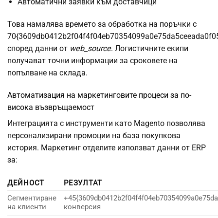
Автоматични заявки към доставчици
Това намалява времето за обработка на поръчки с
70{3609db0412b2f04f4f04eb70354099a0e75da5ceeada0f0
според данни от
web_source
. Логистичните екипи
получават точни информации за сроковете на
попълване на склада.
Автоматизация на маркетинговите процеси за по-
висока възвръщаемост
Интеграцията с инструменти като Magento позволява
персонализирани промоции на база покупкова
история. Маркетинг отделите използват данни от ERP
за:
ДЕЙНОСТ
РЕЗУЛТАТ
Сегментиране
+45{3609db0412b2f04f4f04eb70354099a0e75da
на клиенти
конверсия