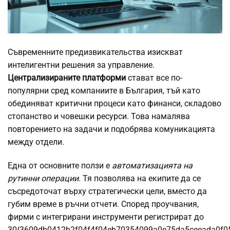
Съвременните предизвикательства изискват
интелигентни решения за управление.
Централизираните платформи
стават все по-
популярни сред компаниите в България, тъй като
обединяват критични процеси като финанси, складово
стопанство и човешки ресурси. Това намалява
повторението на задачи и подобрява комуникацията
между отдели.
Една от основните ползи е
автоматизацията на
рутинни операции
. Тя позволява на екипите да се
съсредоточат върху стратегически цели, вместо да
губим време в ръчни отчети. Според проучвания,
фирми с интегрирани инструменти регистрират до
30{3609db0412b2f04f4f04eb70354099a0e75da5ceeada0f0