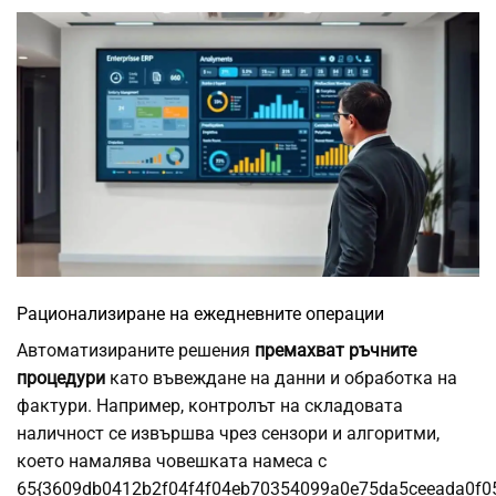
Рационализиране на ежедневните операции
Автоматизираните решения
премахват ръчните
процедури
като въвеждане на данни и обработка на
фактури. Например, контролът на складовата
наличност се извършва чрез сензори и алгоритми,
което намалява човешката намеса с
65{3609db0412b2f04f4f04eb70354099a0e75da5ceeada0f0