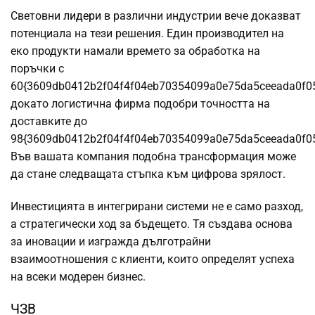
Световни
лидери
в различни индустрии вече доказват
потенциала на тези решения. Един производител на
еко продукти намали времето за обработка на
поръчки с
60{3609db0412b2f04f4f04eb70354099a0e75da5ceeada0f0
докато логистична фирма подобри точността на
доставките до
98{3609db0412b2f04f4f04eb70354099a0e75da5ceeada0f0
Във вашата компания подобна трансформация може
да стане следващата стъпка към цифрова зрялост.
Инвестицията в интегрирани системи не е само разход,
а стратегически ход за бъдещето. Тя създава основа
за иновации и изгражда дълготрайни
взаимоотношения с клиенти, които определят успеха
на всеки модерен бизнес.
ЧЗВ