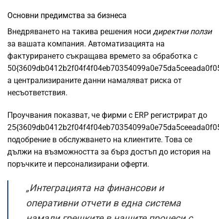
Основни предимства за бизнеса
Внедряването на такива решения носи
директни ползи
за вашата компания. Автоматизацията на
фактурирането съкращава времето за обработка с
50{3609db0412b2f04f4f04eb70354099a0e75da5ceeada0f0
а централизираните данни намаляват риска от
несъответствия.
Проучвания показват, че фирми с ERP регистрират до
25{3609db0412b2f04f4f04eb70354099a0e75da5ceeada0f0
подобрение в обслужването на клиентите. Това се
дължи на възможността за бърз достъп до история на
поръчките и персонализирани оферти.
„Интеграцията на финансови и
оперативни отчети в една система
намали грешките в нашите процеси с