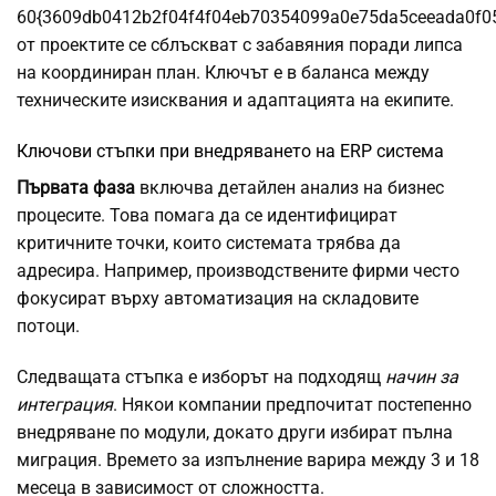
60{3609db0412b2f04f4f04eb70354099a0e75da5ceeada0f0
от проектите се сблъскват с забавяния поради липса
на координиран план. Ключът е в баланса между
техническите изисквания и адаптацията на екипите.
Ключови стъпки при внедряването на ERP система
Първата фаза
включва детайлен анализ на бизнес
процесите. Това помага да се идентифицират
критичните точки, които системата трябва да
адресира. Например, производствените фирми често
фокусират върху автоматизация на складовите
потоци.
Следващата стъпка е изборът на подходящ
начин за
интеграция
. Някои компании предпочитат постепенно
внедряване по модули, докато други избират пълна
миграция. Времето за изпълнение варира между 3 и 18
месеца в зависимост от сложността.