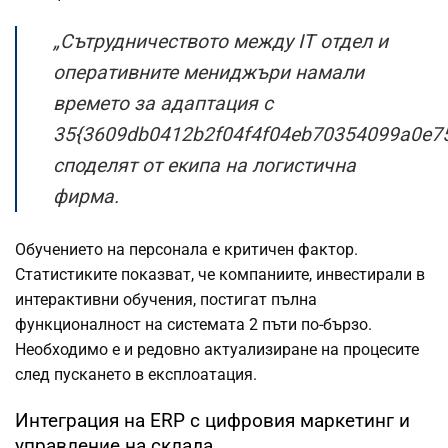
„Сътрудничеството между IT отдел и
оперативните мениджъри намали
времето за адаптация с
35{3609db0412b2f04f4f04eb70354099a0e75
споделят от екипа на логистична
фирма.
Обучението на персонала е критичен фактор.
Статистиките показват, че компаниите, инвестирали в
интерактивни обучения, постигат пълна
функционалност на системата 2 пъти по-бързо.
Необходимо е и редовно актуализиране на процесите
след пускането в експлоатация.
Интеграция на ERP с цифровия маркетинг и
управление на склада