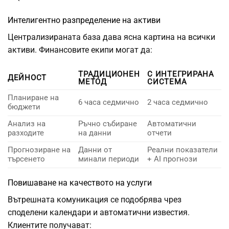
Интелигентно разпределение на активи
Централизираната база дава ясна картина на всички
активи. Финансовите екипи могат да:
ТРАДИЦИОНЕН
С ИНТЕГРИРАНА
ДЕЙНОСТ
МЕТОД
СИСТЕМА
Планиране на
6 часа седмично
2 часа седмично
бюджети
Анализ на
Ръчно събиране
Автоматични
разходите
на данни
отчети
Прогнозиране на
Данни от
Реални показатели
търсенето
минали периоди
+ AI прогнози
Повишаване на качеството на услуги
Вътрешната комуникация се подобрява чрез
споделени календари и автоматични известия.
Клиентите получават: