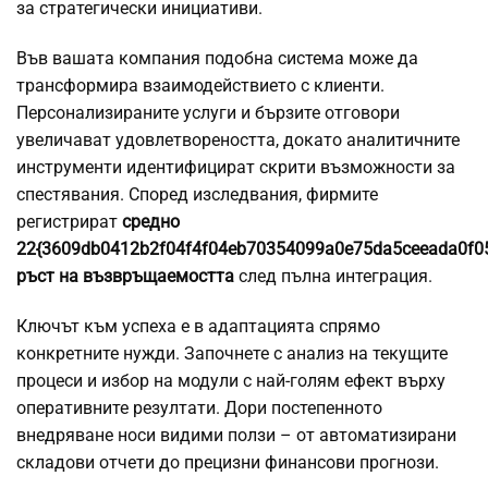
за стратегически инициативи.
Във вашата компания подобна система може да
трансформира взаимодействието с клиенти.
Персонализираните услуги и бързите отговори
увеличават удовлетвореността, докато аналитичните
инструменти идентифицират скрити възможности за
спестявания. Според изследвания, фирмите
регистрират
средно
22{3609db0412b2f04f4f04eb70354099a0e75da5ceeada0f0
ръст на възвръщаемостта
след пълна интеграция.
Ключът към успеха е в адаптацията спрямо
конкретните нужди. Започнете с анализ на текущите
процеси и избор на модули с най-голям ефект върху
оперативните резултати. Дори постепенното
внедряване носи видими ползи – от автоматизирани
складови отчети до прецизни финансови прогнози.