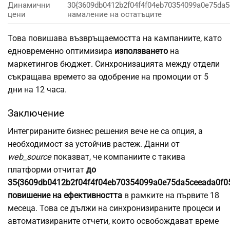
Динамични
30{3609db0412b2f04f4f04eb70354099a0e75da5
цени
намаление на остатъците
Това повишава възвръщаемостта на кампаниите, като
едновременно оптимизира
използването
на
маркетингов бюджет. Синхронизацията между отдели
съкращава времето за одобрение на промоции от 5
дни на 12 часа.
Заключение
Интегрираните бизнес решения вече не са опция, а
необходимост за устойчив растеж. Данни от
web_source
показват, че компаниите с такива
платформи отчитат
до
35{3609db0412b2f04f4f04eb70354099a0e75da5ceeada0f0
повишение на ефективността
в рамките на първите 18
месеца. Това се дължи на синхронизираните процеси и
автоматизираните отчети, които освобождават време