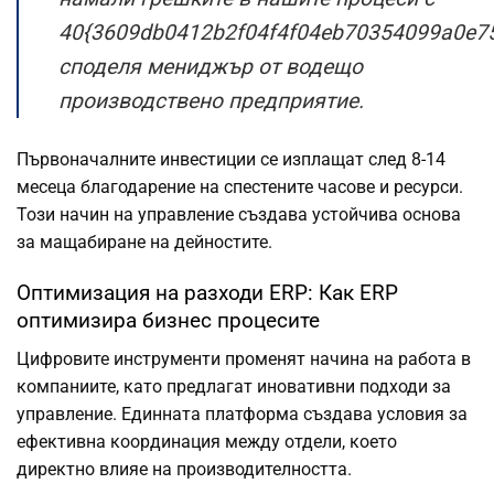
40{3609db0412b2f04f4f04eb70354099a0e75
споделя мениджър от водещо
производствено предприятие.
Първоначалните инвестиции се изплащат след 8-14
месеца благодарение на спестените часове и ресурси.
Този начин на управление създава устойчива основа
за мащабиране на дейностите.
Оптимизация на разходи ERP: Как ERP
оптимизира бизнес процесите
Цифровите инструменти променят начина на работа в
компаниите, като предлагат иновативни подходи за
управление. Единната платформа създава условия за
ефективна координация между отдели, което
директно влияе на производителността.