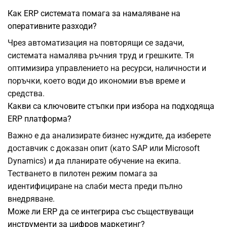
Как ERP системата помага за намаляване на
оперативните разходи?
Чрез автоматизация на повторящи се задачи,
системата намалява ръчния труд и грешките. Тя
оптимизира управлението на ресурси, наличности и
поръчки, което води до икономии във време и
средства.
Какви са ключовите стъпки при избора на подходяща
ERP платформа?
Важно е да анализирате бизнес нуждите, да изберете
доставчик с доказан опит (като SAP или Microsoft
Dynamics) и да планирате обучение на екипа.
Тестването в пилотен режим помага за
идентифициране на слаби места преди пълно
внедряване.
Може ли ERP да се интегрира със съществуващи
инструменти за цифров маркетинг?