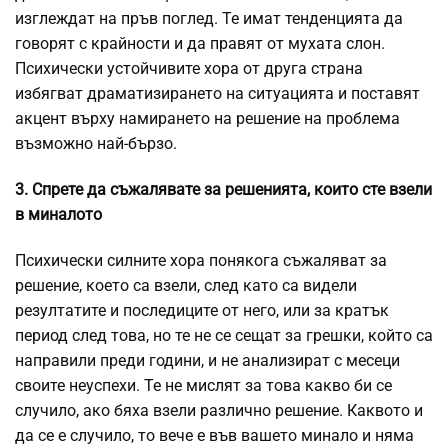
изглеждат на пръв поглед. Те имат тенденцията да
говорят с крайности и да правят от мухата слон.
Психически устойчивите хора от друга страна
избягват драматизирането на ситуацията и поставят
акцент върху намирането на решение на проблема
възможно най-бързо.
3. Спрете да съжалявате за решенията, които сте взели
в миналото
Психически силните хора понякога съжаляват за
решение, което са взели, след като са видели
резултатите и последиците от него, или за кратък
период след това, но те не се сещат за грешки, който са
направили преди години, и не анализират с месеци
своите неуспехи. Те не мислят за това какво би се
случило, ако бяха взели различно решение. Каквото и
да се е случило, то вече е във вашето минало и няма