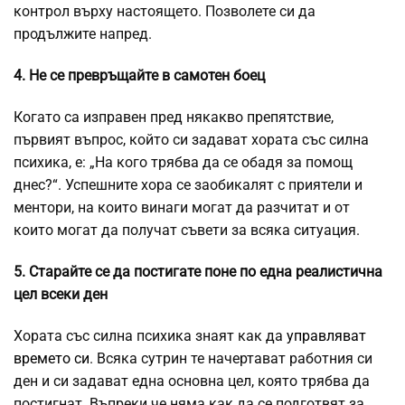
контрол върху настоящето. Позволете си да
продължите напред.
4. Не се превръщайте в самотен боец
Когато са изправен пред някакво препятствие,
първият въпрос, който си задават хората със силна
психика, е: „На кого трябва да се обадя за помощ
днес?“. Успешните хора се заобикалят с приятели и
ментори, на които винаги могат да разчитат и от
които могат да получат съвети за всяка ситуация.
5. Старайте се да постигате поне по една реалистична
цел всеки ден
Хората със силна психика знаят как да
управляват
времето си
. Всяка сутрин те начертават работния си
ден и си задават една основна цел, която трябва да
постигнат. Въпреки че няма как да се подготвят за