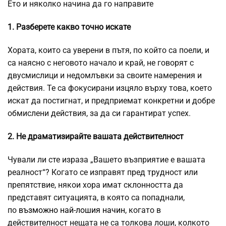
Ето и няколко начина да го направите
1. Разберете какво точно искате
Хората, които са уверени в пътя, по който са поели, и
са наясно с неговото начало и край, не говорят с
двусмислици и недомлъвки за своите намерения и
действия. Те са фокусирани изцяло върху това, което
искат да постигнат, и предприемат конкретни и добре
обмислени действия, за да си гарантират успех.
2. Не драматизирайте вашата действителност
Чували ли сте израза „Вашето възприятие е вашата
реалност“? Когато се изправят пред трудност или
препятствие, някои хора имат склонността да
представят ситуацията, в която са попаднали,
по
възможно най-лошия начин
, когато в
действителност нещата не са толкова лоши, колкото