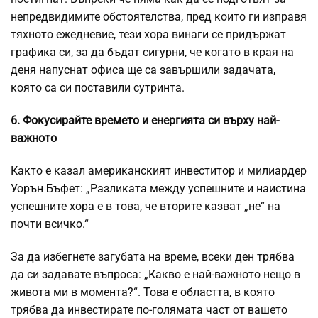
непредвидимите обстоятелства, пред които ги изправя
тяхното ежедневие, тези хора винаги се придържат
графика си, за да бъдат сигурни, че когато в края на
деня напуснат офиса ще са завършили задачата,
която са си поставили сутринта.
6. Фокусирайте времето и енергията си върху най-
важното
Както е казал американският инвеститор и милиардер
Уорън Бъфет: „Разликата между успешните и наистина
успешните хора е в това, че вторите казват „не“ на
почти всичко.“
За да избегнете загубата на време, всеки ден трябва
да си задавате въпроса: „Какво е най-важното нещо в
живота ми в момента?“. Това е областта, в която
трябва да инвестирате по-голямата част от вашето