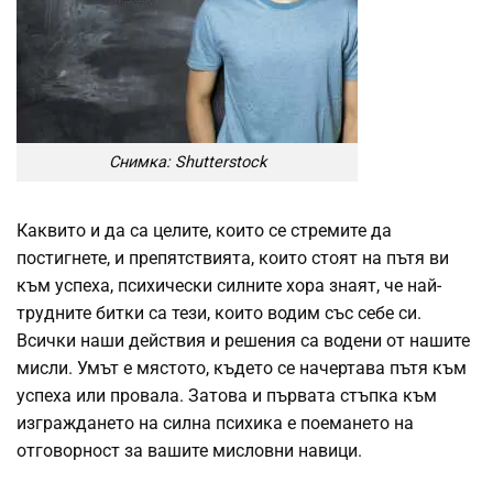
Снимка: Shutterstock
Каквито и да са целите, които се стремите да
постигнете, и препятствията, които стоят на пътя ви
към успеха, психически силните хора знаят, че най-
трудните битки са тези, които водим със себе си.
Всички наши действия и решения са водени от нашите
мисли. Умът е мястото, където се начертава пътя към
успеха или провала. Затова и първата стъпка към
изграждането на силна психика е поемането на
отговорност за вашите мисловни навици.