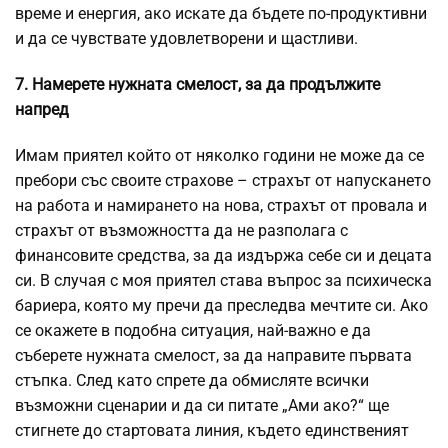
време и енергия, ако искате да бъдете по-продуктивни
и да се чувствате удовлетворени и щастливи.
7. Намерете нужната смелост, за да продължите
напред
Имам приятел който от няколко години не може да се
пребори със своите страхове – страхът от напускането
на работа и намирането на нова, страхът от провала и
страхът от възможността да не разполага с
финансовите средства, за да издържа себе си и децата
си. В случая с моя приятел става въпрос за психическа
бариера, която му пречи да преследва мечтите си. Ако
се окажете в подобна ситуация, най-важно е да
съберете нужната смелост, за да направите първата
стъпка. След като спрете да обмисляте всички
възможни сценарии и да си питате „Ами ако?“ ще
стигнете до стартовата линия, където единственият