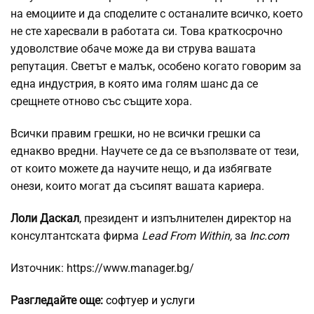
на емоциите и да споделите с останалите всичко, което
не сте харесвали в работата си. Това краткосрочно
удоволствие обаче може да ви струва вашата
репутация. Светът е малък, особено когато говорим за
една индустрия, в която има голям шанс да се
срещнете отново със същите хора.
Всички правим грешки, но не всички грешки са
еднакво вредни. Научете се да се възползвате от тези,
от които можете да научите нещо, и да избягвате
онези, които могат да съсипят вашата кариера.
Лоли Даскал
, президент и изпълнителен директор на
консултантската фирма
Lead From Within,
за
Inc.com
Източник: https://www.manager.bg/
Разгледайте още:
софтуер и услуги