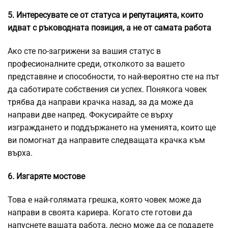
5. Интересувате се от статуса и
репутацията
, които
идват с ръководната позиция, а не от самата работа
Ако сте по-загрижени за вашия статус в
професионалните среди, отколкото за вашето
представяне и способности, то най-вероятно сте на път
да саботирате собствения си успех. Понякога човек
трябва да направи крачка назад, за да може да
направи две напред. Фокусирайте се върху
изграждането и поддържането на уменията, които ще
ви помогнат да направите следващата крачка към
върха.
6. Изгаряте мостове
Това е най-голямата грешка, която човек може да
направи в своята кариера. Когато сте готови да
напуснете вашата работа, лесно може да се подадете