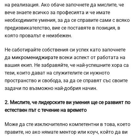
на реализация. Ако обаче започнете да мислите, че
вече знаете всичко за професията и че имате
необходимите умения, за да се справите сами с всяко
предизвикателство, вие се поставяте в позиция, в
която провалът е неизбежен.
Не саботирайте собствения си успех като започнете
да
микромениджирате
всеки аспект от работата на
вашия екип. Не забравяйте, че най-успешните хора са
тези, които дават на служителите си нужното
пространство и свобода, за да се справят със своите
задачи по възможно най-добрия начин.
2. Мислите, че лидерските ви умения ще се развият по
естествен път с течение на времето
Може да сте изключително компетентни в това, което
правите, но ако нямате ментор или коуч, който да ви