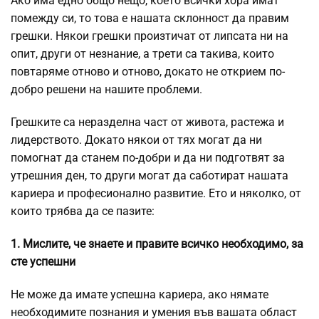
Ако има едно общо нещо, което всички хора имат
помежду си, то това е нашата склонност да правим
грешки. Някои грешки произтичат от липсата ни на
опит, други от незнание, а трети са такива, които
повтаряме отново и отново, докато не открием по-
добро решени на нашите проблеми.
Грешките са неразделна част от живота, растежа и
лидерството. Докато някои от тях могат да ни
помогнат да станем по-добри и да ни подготвят за
утрешния ден, то други могат да саботират нашата
кариера и професионално развитие. Ето и няколко, от
които трябва да се пазите:
1. Мислите, че знаете и правите всичко необходимо, за
сте успешни
Не може да имате успешна кариера, ако нямате
необходимите познания и умения във вашата област