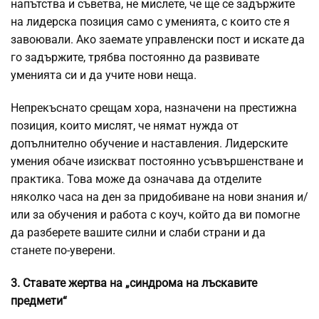
напътства и съветва, не мислете, че ще се задържите
на лидерска позиция само с уменията, с които сте я
завоювали. Ако заемате управленски пост и искате да
го задържите, трябва постоянно да развивате
уменията си и да учите нови неща.
Непрекъснато срещам хора, назначени на престижна
позиция, които мислят, че нямат нужда от
допълнително обучение и наставления. Лидерските
умения обаче изискват постоянно усъвършенстване и
практика. Това може да означава да отделите
няколко часа на ден за придобиване на нови знания и/
или за обучения и работа с коуч, който да ви помогне
да разберете вашите силни и слаби страни и да
станете по-уверени.
3. Ставате жертва на „синдрома на лъскавите
предмети“