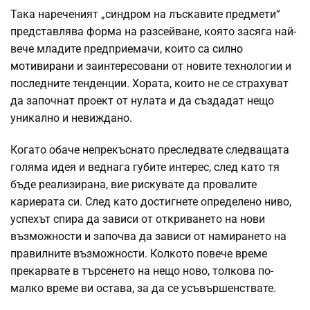
Така нареченият „синдром на лъскавите предмети“
представлява форма на разсейване, която засяга най-
вече младите предприемачи, които са
силно
мотивирани
и заинтересовани от новите технологии и
последните тенденции. Хората, които не се страхуват
да започнат проект от нулата и да създадат нещо
уникално и невиждано.
Когато обаче непрекъснато преследвате следващата
голяма идея и веднага губите интерес, след като тя
бъде реализирана, вие рискувате да провалите
кариерата си. След като достигнете определено ниво,
успехът спира да зависи от откриването на нови
възможности и започва да зависи от намирането на
правилните възможности. Колкото повече време
прекарвате в търсенето на нещо ново, толкова по-
малко време ви остава, за да се усъвършенствате.