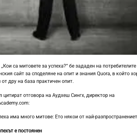
„Кои са митовете за успеха?“ бе зададен на потребителите
кия сайт за споделяне на опит и знания Quora, в който хо
 от дру на база практичен опит.
m
цитират отговора на Аудхеш Сингх, директор на
cademy.com:
пеха има много митове: Ето някои от най-разпространениет
спехът е постоянен