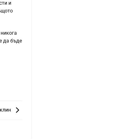
сти и
същото
 никога
е да бъде
нклин