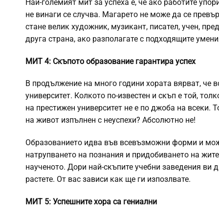
Най-големият мит за успеха е, че ако работите упо
не винаги се случва. Магарето не може да се превър
стане велик художник, музикант, писател, учен, пр
друга страна, ако разполагате с подходящите умени
МИТ 4: Скъпото образование гарантира успех
В продължение на много години хората вярват, че 
университет. Колкото по-известен и скъп е той, тол
на престижен университет не е по джоба на всеки. Т
на живот изпълнен с неуспехи? Абсолютно не!
Образованието идва във всевъзможни форми и може
натрупването на познания и придобиването на жите
наученото. Дори най-скъпите учебни заведения ви д
растете. От вас зависи как ще ги изпозлвате.
МИТ 5: Успешните хора са гениални