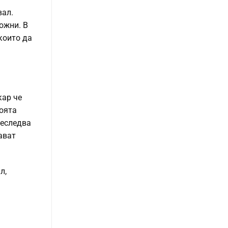
вал.
ожни. В
които да
кар че
воята
реследва
ават
л,