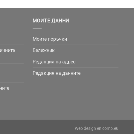
МОИТЕ ДАННИ
Моите поръчки
личните
Бележник
Редакция на адрес
Редакция на данните
ните
Web design
enicomp.eu