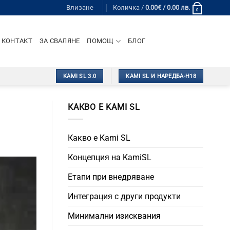
Влизане
Количка /
0.00
€
/ 0.00 лв.
0
КОНТАКТ
ЗА СВАЛЯНЕ
ПОМОЩ
БЛОГ
KAMI SL 3.0
KAMI SL И НАРЕДБА-Н18
КАКВО Е KAMI SL
Какво е Kami SL
Концепция на KamiSL
Етапи при внедряване
Интеграция с други продукти
Минимални изисквания