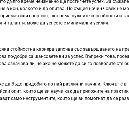
рито дълго време неизменно ще постигнете успех. За съжале
не в кон, колкото и да опитва. По същия начин човек не м
едприемач или спортист, ако няма нужните способности и та
я и таланти, може да успеете с минимални усилия.
всяка стойностна кариера започва със завършването на пр
кова по-добри са шансовете ви за успех. Въпреки това, пос
ова означава ли, че ако не можете да си го позволите сте о
 да бъде придобито по най-различни начини. Ключът е в
йски опит, които ще ви научи как да приложите на практик
ават само инструментите, които ще ви помогнат да се разв