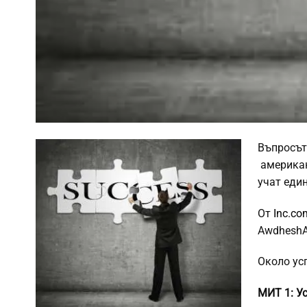
Въпросът 
американс
учат един
От
Inc.co
AwdheshA
Около ус
МИТ 1: У