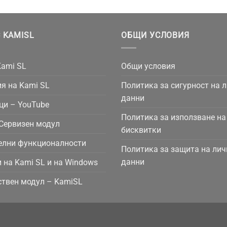
 KAMISL
ОБЩИ УСЛОВИЯ
Kami SL
Общи условия
я на Kami SL
Политика за сигурност на 
данни
ци – YouTube
Политика за използване на
Сервизен модул
бисквитки
елни функционалности
Политика за защита на лич
данни
 на Kami SL и на Windows
твен модул – KamiSL