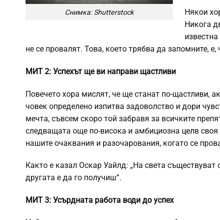
Някои хо
Снимка: Shutterstock
Никога дв
известна 
не се провалят. Това, което трябва да запомните, е,
МИТ 2: Успехът ще ви направи щастливи
Повечето хора мислят, че ще станат по-щастливи, ак
човек определено изпитва задоволство и дори чувст
мечта, съвсем скоро той забравя за всичките препя
следващата още по-висока и амбициозна
цел
в своя
нашите очаквания и разочарования, когато се пров
Както е казал Оскар Уайлд: „На света съществуват 
другата е да го получиш“.
МИТ 3: Усърдната работа води до успех