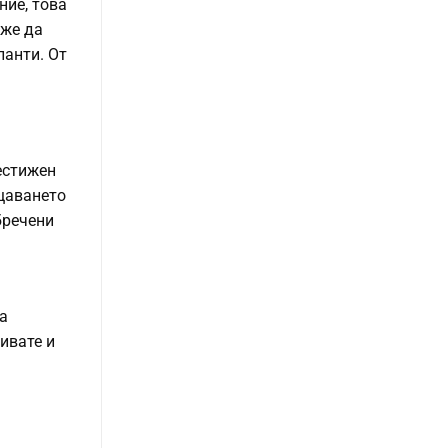
ние, това
оже да
ланти. От
естижен
ещаването
бречени
а
ивате и