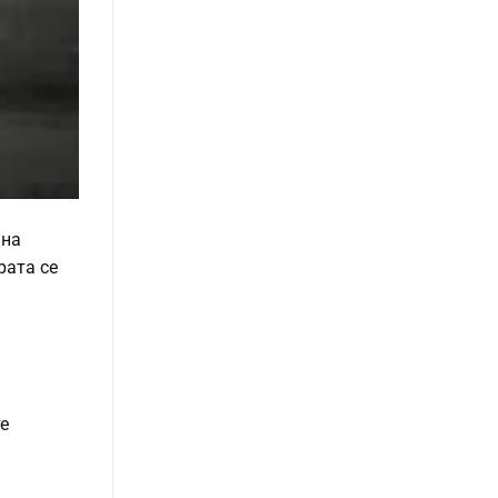
 на
рата се
е