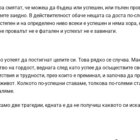
ра смятат, че можеш да бъдеш или успешен, или пълен про
ете заедно. В действителност обаче нещата са доста по-сл
степен и на определено ниво всеки е успешен и няма хора, 
 че провалът не е фатален и успехът не е завинаги.
о успеят да постигнат целите си. Това рядко се случва. Ма
во на гордост, веднага след като успее да осъществите с
тствия и трудности, през които е преминал, и започва да п
 живот. Колкото по-успешни ставаме, толкова по-големи ст
аляме.
само две трагедии, едната е да не получиш каквото си иска