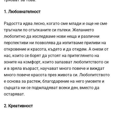
1. Любознателност
Радостта идва лесно, когато сме млади и още не сме
тръгнали по отъпканите си пътеки. Желанието
любопитно да изследваме нови неща и различни
перспективи ни позволява да изпитваме приливи на
откровение и красота, където и да отидем. А онези от
нас, които се борят да устоят на притеглянето на
зоните на комфорт, които запазват любопитството си
и в зряла възраст, научават много повече и виждат
много повече красота през живота си. Любопитството
е основа за растеж, благодарение на него умовете и
сърцата ни се подмладяват всеки ден, вместо да
остаряват.
2. Креативност