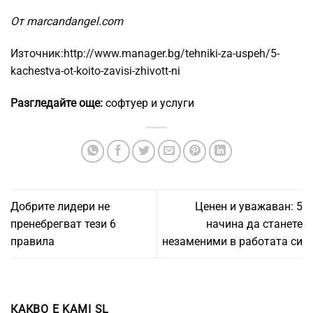
От marcandangel.com
Източник:http://www.manager.bg/tehniki-za-uspeh/5-
kachestva-ot-koito-zavisi-zhivott-ni
Разгледайте още:
софтуер и услуги
Добрите лидери не
Ценен и уважаван: 5
пренебрегват тези 6
начина да станете
правила
незаменими в работата си
КАКВО Е KAMI SL