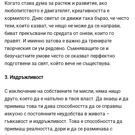
Когато става дума за растеж и развитие, ако
любопитството е двигателят, креативността е
кормилото. Днес светът се движи така бързо, че често
тези, които казват, че нещо не може да се направи,
биват прекъсвани по средата от онези, които го
правят. И именно затова е важно да тренирате
творческия си ум редовно. Съмняващите се и
безучастните умове често се оказват перфектно
подготвени за свят, който вече не съществува.
3. Издръжливост
С изключение на собствените ти мисли, няма нищо
друго, което да е напълно в твоя власт. Да знаеш и да
приемеш това ти дава способността да се справяш
изкусно с постоянните неудобства в живота –
гъвкавост и издръжливост. Това е способността да
приемаш реалността, дори и да се разминава с