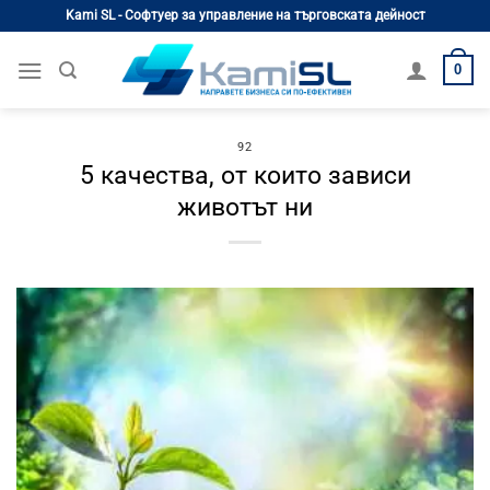
Skip
Kami SL - Софтуер за управление на търговската дейност
to
content
0
92
5 качества, от които зависи
животът ни