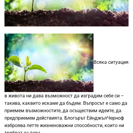
Всяка ситуация
в живота ни дава възможност да изградим себе си –
такива, каквито искаме да бъдем. Въпросът е само да
приемем възможностите, да осъществим идеите, да
предприемем действията. Блогърът ЕйнджълЧерноф
изброява петте жизненоважни способности, които ни
трябват за това.