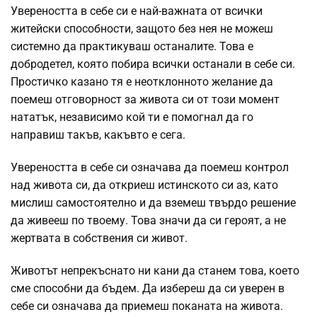
Увереността в себе си е най-важната от всички
житейски способности, защото без нея не можеш
системно да практикуваш останалите. Това е
добродетел, която побира всички останали в себе си.
Простичко казано тя е неотклонното желание да
поемеш отговорност за живота си от този момент
нататък, независимо кой ти е помогнал да го
направиш такъв, какъвто е сега.
Увереността в себе си означава да поемеш контрол
над живота си, да откриеш истинското си аз, като
мислиш самостоятелно и да вземеш твърдо решение
да живееш по твоему. Това значи да си героят, а не
жертвата в собствения си живот.
Животът непрекъснато ни кани да станем това, което
сме способни да бъдем. Да избереш да си уверен в
себе си означава да приемеш поканата на живота.