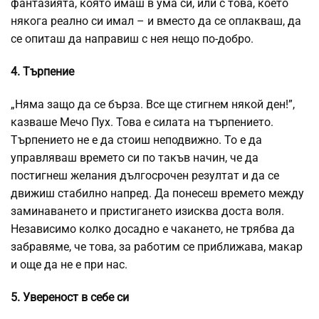
фантазията, която имаш в ума си, или с това, което
някога реално си имал – и вместо да се оплакваш, да
се опиташ да направиш с нея нещо по-добро.
4. Търпение
„Няма защо да се бърза. Все ще стигнем някой ден!”,
казваше Мечо Пух. Това е силата на търпението.
Търпението не е да стоиш неподвижно. То е да
управляваш времето си по такъв начин, че да
постигнеш желания дългосрочен резултат и да се
движиш стабилно напред. Да понесеш времето между
заминаването и пристигането изисква доста воля.
Независимо колко досадно е чакането, не трябва да
забравяме, че това, за работим се приближава, макар
и още да не е при нас.
5. Увереност в себе си